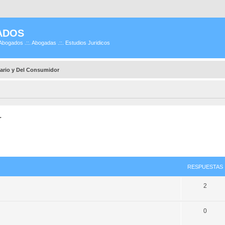
ADOS
Abogados .::. Abogadas .::. Estudios Juridicos
ario y Del Consumidor
r
RESPUESTAS
2
0