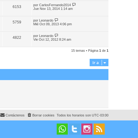
por
CarlosFernando2014
6153
Jue Nov 13, 2014 1:14 am
por
Leonardo
5759
Mié Oct 09, 2013 4:06 pm
por
Leonardo
4822
Vie Oct 12, 2012 8:24 am
15 temas • Página
1
de
1
Ir a
Contáctenos
Borrar cookies
Todos los horarios son
UTC-03:00