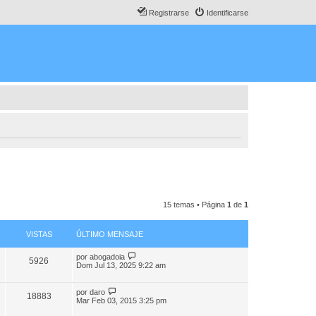
Registrarse
Identificarse
15 temas • Página
1
de
1
VISTAS
ÚLTIMO MENSAJE
por
abogadoia
5926
Dom Jul 13, 2025 9:22 am
por
daro
18883
Mar Feb 03, 2015 3:25 pm