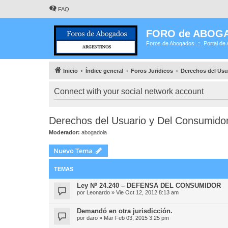
FAQ
FORO de ABOG
Foros de Abogados .::. Portal de 
Inicio
Índice general
Foros Juridicos
Derechos del Usu
Connect with your social network account
Derechos del Usuario y Del Consumido
Moderador:
abogadoia
Nuevo Tema
TEMAS
Ley Nº 24.240 – DEFENSA DEL CONSUMIDOR
por
Leonardo
»
Vie Oct 12, 2012 8:13 am
Demandó en otra jurisdicción.
por
daro
»
Mar Feb 03, 2015 3:25 pm