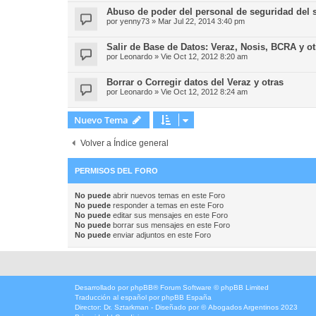
Abuso de poder del personal de seguridad del 
por
yenny73
»
Mar Jul 22, 2014 3:40 pm
Salir de Base de Datos: Veraz, Nosis, BCRA y ot
por
Leonardo
»
Vie Oct 12, 2012 8:20 am
Borrar o Corregir datos del Veraz y otras
por
Leonardo
»
Vie Oct 12, 2012 8:24 am
Nuevo Tema
Volver a Índice general
PERMISOS DEL FORO
No puede
abrir nuevos temas en este Foro
No puede
responder a temas en este Foro
No puede
editar sus mensajes en este Foro
No puede
borrar sus mensajes en este Foro
No puede
enviar adjuntos en este Foro
Desarrollado por
phpBB
® Forum Software © phpBB Limited
Traducción al español por
phpBB España
Director:
Dr. Sztarkman
- Diseñado por ©
Abogados Argentinos
2023