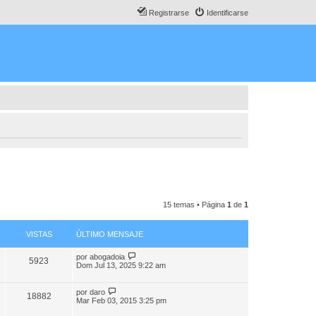
Registrarse
Identificarse
15 temas • Página
1
de
1
VISTAS
ÚLTIMO MENSAJE
por
abogadoia
5923
Dom Jul 13, 2025 9:22 am
por
daro
18882
Mar Feb 03, 2015 3:25 pm