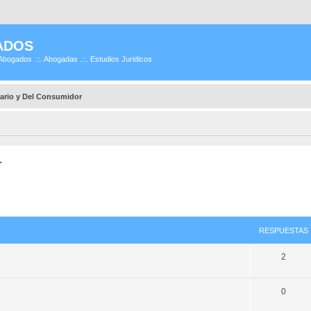
ADOS
Abogados .::. Abogadas .::. Estudios Juridicos
ario y Del Consumidor
r
RESPUESTAS
2
0