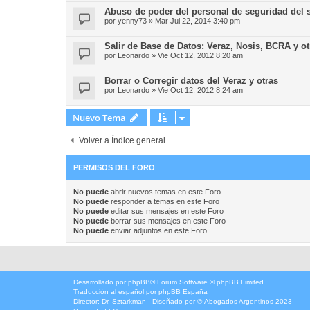
Abuso de poder del personal de seguridad del 
por
yenny73
»
Mar Jul 22, 2014 3:40 pm
Salir de Base de Datos: Veraz, Nosis, BCRA y ot
por
Leonardo
»
Vie Oct 12, 2012 8:20 am
Borrar o Corregir datos del Veraz y otras
por
Leonardo
»
Vie Oct 12, 2012 8:24 am
Nuevo Tema
Volver a Índice general
PERMISOS DEL FORO
No puede
abrir nuevos temas en este Foro
No puede
responder a temas en este Foro
No puede
editar sus mensajes en este Foro
No puede
borrar sus mensajes en este Foro
No puede
enviar adjuntos en este Foro
Desarrollado por
phpBB
® Forum Software © phpBB Limited
Traducción al español por
phpBB España
Director:
Dr. Sztarkman
- Diseñado por ©
Abogados Argentinos
2023