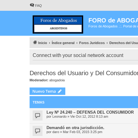
FAQ
FORO de ABOG
Foros de Abogados .::. Portal de 
Inicio
Índice general
Foros Juridicos
Derechos del Usu
Connect with your social network account
Derechos del Usuario y Del Consumido
Moderador:
abogadoia
Nuevo Tema
TEMAS
Ley Nº 24.240 – DEFENSA DEL CONSUMIDOR
por
Leonardo
»
Vie Oct 12, 2012 8:13 am
Demandó en otra jurisdicción.
por
daro
»
Mar Feb 03, 2015 3:25 pm