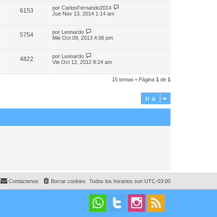
por
CarlosFernando2014
6153
Jue Nov 13, 2014 1:14 am
por
Leonardo
5754
Mié Oct 09, 2013 4:06 pm
por
Leonardo
4822
Vie Oct 12, 2012 8:24 am
15 temas • Página
1
de
1
Ir a
Contáctenos
Borrar cookies
Todos los horarios son
UTC-03:00