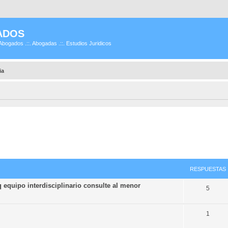
ADOS
Abogados .::. Abogadas .::. Estudios Juridicos
ia
RESPUESTAS
 equipo interdisciplinario consulte al menor
5
1