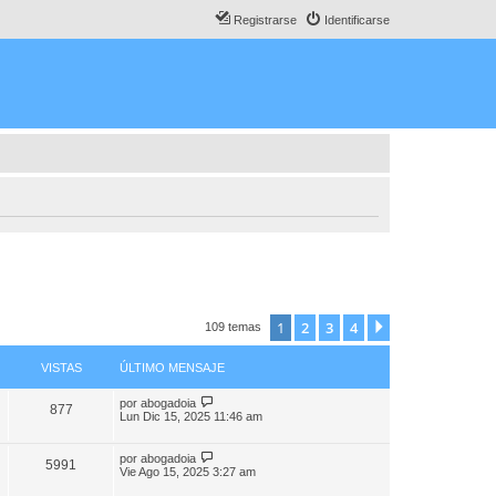
Registrarse
Identificarse
1
2
3
4
Siguiente
109 temas
VISTAS
ÚLTIMO MENSAJE
por
abogadoia
877
Lun Dic 15, 2025 11:46 am
por
abogadoia
5991
Vie Ago 15, 2025 3:27 am