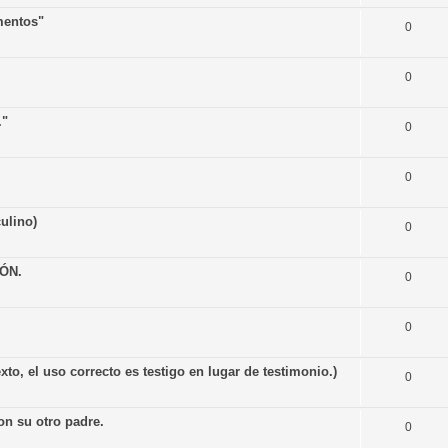
mentos"
0
0
."
0
0
ulino)
0
ÓN.
0
0
to, el uso correcto es testigo en lugar de testimonio.)
0
on su otro padre.
0