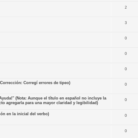
2
3
0
0
0
Corrección: Corregí errores de tipeo)
0
uda!" (Nota: Aunque el título en español no incluye la
0
cto agregarla para una mayor claridad y legibilidad)
n en la inicial del verbo)
0
0