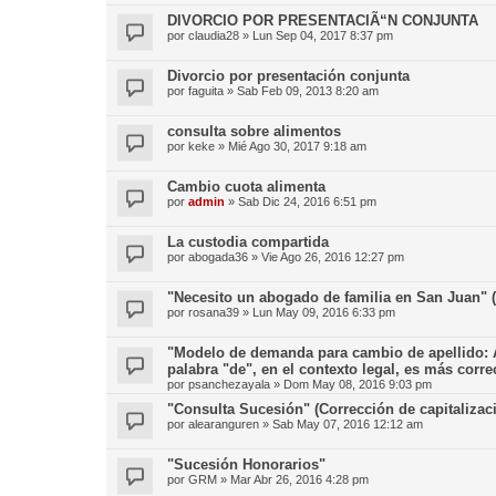
DIVORCIO POR PRESENTACIÃ“N CONJUNTA
por
claudia28
»
Lun Sep 04, 2017 8:37 pm
Divorcio por presentación conjunta
por
faguita
»
Sab Feb 09, 2013 8:20 am
consulta sobre alimentos
por
keke
»
Mié Ago 30, 2017 9:18 am
Cambio cuota alimenta
por
admin
»
Sab Dic 24, 2016 6:51 pm
La custodia compartida
por
abogada36
»
Vie Ago 26, 2016 12:27 pm
"Necesito un abogado de familia en San Juan" (
por
rosana39
»
Lun May 09, 2016 6:33 pm
"Modelo de demanda para cambio de apellido: Ay
palabra "de", en el contexto legal, es más corre
por
psanchezayala
»
Dom May 08, 2016 9:03 pm
"Consulta Sucesión" (Corrección de capitalizació
por
alearanguren
»
Sab May 07, 2016 12:12 am
"Sucesión Honorarios"
por
GRM
»
Mar Abr 26, 2016 4:28 pm