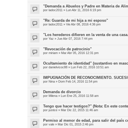
"Demanda a Abuelos y Padre en Materia de Ali
por
ladoc2011
»
Lun Abr 11, 2016 6:19 pm
"Re: Guarda de mi hija a mi esposo"
por
ladoc2011
»
Vie Abr 08, 2016 4:36 pm
"Los herederos difieren en la venta de una casa
por
Yaz
»
Jue Abr 07, 2016 7:44 pm
"Revocación de patrocinio"
por
miriam
»
Mar Abr 05, 2016 12:31 pm
Ocultamiento de identidad" (sustantivo en masc
por
danielvicoc88
»
Lun Feb 22, 2016 10:51 am
IMPUGNACIÓN DE RECONOCIMIENTO. SUCESI
por
Nina
»
Dom Feb 14, 2016 11:54 pm
Demanda de divorcio
por
Milena
»
Lun Ene 25, 2016 11:58 am
Tengo que hacer testigos?" (Nota: En este contex
por
justice
»
Mar Dic 22, 2015 11:46 am
Permiso al menor de edad, para salir del país c
por
vale
»
Mar Dic 01, 2015 2:46 pm