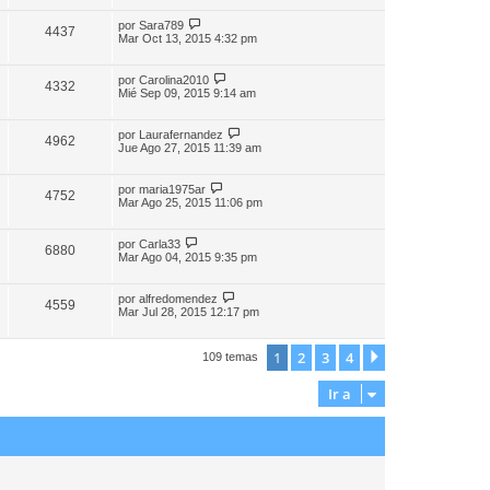
por
Sara789
4437
Mar Oct 13, 2015 4:32 pm
por
Carolina2010
4332
Mié Sep 09, 2015 9:14 am
por
Laurafernandez
4962
Jue Ago 27, 2015 11:39 am
por
maria1975ar
4752
Mar Ago 25, 2015 11:06 pm
por
Carla33
6880
Mar Ago 04, 2015 9:35 pm
por
alfredomendez
4559
Mar Jul 28, 2015 12:17 pm
1
2
3
4
Siguiente
109 temas
Ir a