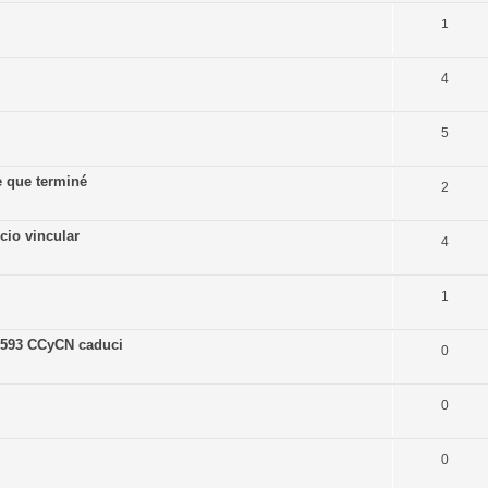
1
4
5
e que terminé
2
cio vincular
4
1
.593 CCyCN caduci
0
0
0