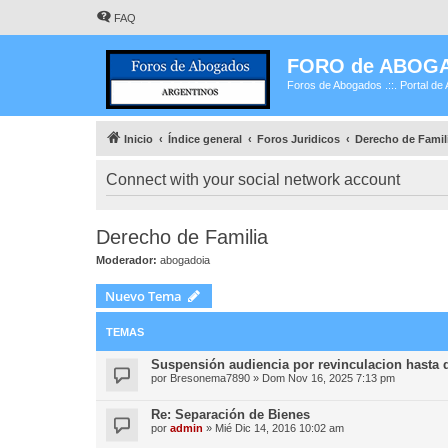
FAQ
FORO de ABOG
Foros de Abogados .::. Portal de 
Inicio
Índice general
Foros Juridicos
Derecho de Famil
Connect with your social network account
Derecho de Familia
Moderador:
abogadoia
Nuevo Tema
TEMAS
Suspensión audiencia por revinculacion hasta q
por
Bresonema7890
»
Dom Nov 16, 2025 7:13 pm
Re: Separación de Bienes
por
admin
»
Mié Dic 14, 2016 10:02 am