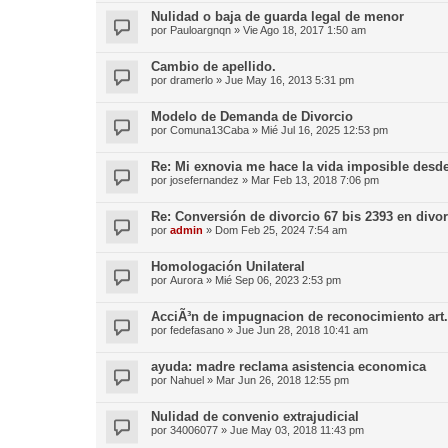
Nulidad o baja de guarda legal de menor
por
Pauloargnqn
»
Vie Ago 18, 2017 1:50 am
Cambio de apellido.
por
dramerlo
»
Jue May 16, 2013 5:31 pm
Modelo de Demanda de Divorcio
por
Comuna13Caba
»
Mié Jul 16, 2025 12:53 pm
Re: Mi exnovia me hace la vida imposible desd
por
josefernandez
»
Mar Feb 13, 2018 7:06 pm
Re: Conversión de divorcio 67 bis 2393 en divor
por
admin
»
Dom Feb 25, 2024 7:54 am
Homologación Unilateral
por
Aurora
»
Mié Sep 06, 2023 2:53 pm
AcciÃ³n de impugnacion de reconocimiento art
por
fedefasano
»
Jue Jun 28, 2018 10:41 am
ayuda: madre reclama asistencia economica
por
Nahuel
»
Mar Jun 26, 2018 12:55 pm
Nulidad de convenio extrajudicial
por
34006077
»
Jue May 03, 2018 11:43 pm