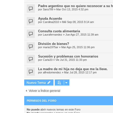
Padre argentino que no quiere reconocer a su h
por
Sara789
»
Mar Oct 13, 2015 4:32 pm
Ayuda Acuerdo
por
Carolina2010
»
Mié Sep 09, 2015 9:14 am
Consulta cuota alimentaria
por
Laurafernandez
»
Jue Ago 27, 2015 11:39 am
División de bienes?
por
maria1975ar
»
Mar Ago 25, 2015 11:06 pm
Sucesión y problemas con honorarios
por
Carla33
»
Vie Jul 31, 2015 11:33 pm
La madre de mi hija no deja que me la lleve.
por
alfredomendez
»
Mar Jul 28, 2015 12:17 pm
Nuevo Tema
Volver a Índice general
PERMISOS DEL FORO
No puede
abrir nuevos temas en este Foro
No puede
responder a temas en este Foro