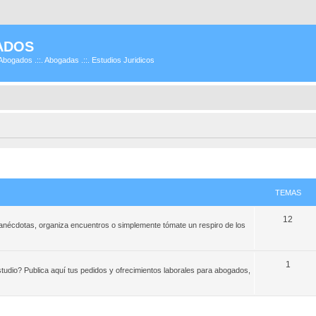
ADOS
Abogados .::. Abogadas .::. Estudios Juridicos
TEMAS
12
e anécdotas, organiza encuentros o simplemente tómate un respiro de los
1
studio? Publica aquí tus pedidos y ofrecimientos laborales para abogados,