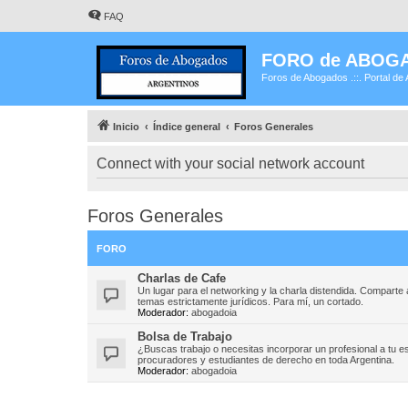
FAQ
FORO de ABOG
Foros de Abogados .::. Portal de 
Inicio
Índice general
Foros Generales
Connect with your social network account
Foros Generales
FORO
Charlas de Cafe
Un lugar para el networking y la charla distendida. Compart
temas estrictamente jurídicos. Para mí, un cortado.
Moderador:
abogadoia
Bolsa de Trabajo
¿Buscas trabajo o necesitas incorporar un profesional a tu e
procuradores y estudiantes de derecho en toda Argentina.
Moderador:
abogadoia