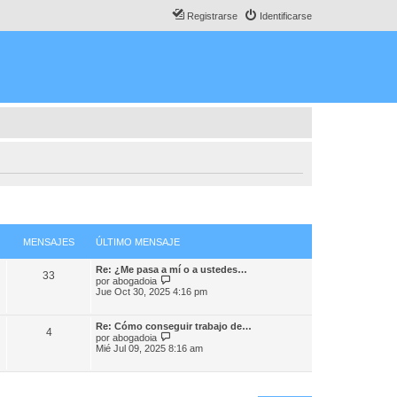
Registrarse
Identificarse
MENSAJES
ÚLTIMO MENSAJE
Re: ¿Me pasa a mí o a ustedes…
33
V
por
abogadoia
e
Jue Oct 30, 2025 4:16 pm
r
ú
l
Re: Cómo conseguir trabajo de…
4
t
V
por
abogadoia
i
e
Mié Jul 09, 2025 8:16 am
m
r
o
ú
m
l
e
t
n