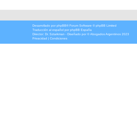
Desarrollado por
phpBB
® Forum Software © phpBB Limited
Traducción al español por
phpBB España
Director:
Dr. Sztarkman
- Diseñado por ©
Abogados Argentinos
2023
Privacidad
|
Condiciones