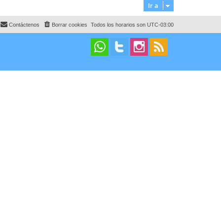
i
Ir a
s
m
a
o
j
m
e
Contáctenos
Borrar cookies
Todos los horarios son
UTC-03:00
e
n
s
a
j
e