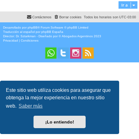
Ir a
Contáctenos
Borrar cookies
Todos los horarios son
UTC-03:00
Desarrollado por
phpBB
® Forum Software © phpBB Limited
Traducción al español por
phpBB España
Director:
Dr. Sztarkman
- Diseñado por ©
Abogados Argentinos
2023
Privacidad
|
Condiciones
Este sitio web utiliza cookies para asegurar que
obtenga la mejor experiencia en nuestro sitio
web.
Saber más
¡Lo entiendo!