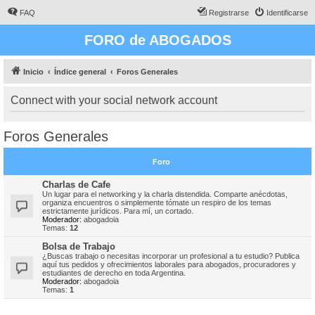
FAQ
Registrarse
Identificarse
FORO de ABOGADOS
Inicio
Índice general
Foros Generales
Connect with your social network account
Foros Generales
Foro
Charlas de Cafe
Un lugar para el networking y la charla distendida. Comparte anécdotas,
organiza encuentros o simplemente tómate un respiro de los temas
estrictamente jurídicos. Para mí, un cortado.
Moderador:
abogadoia
Temas:
12
Bolsa de Trabajo
¿Buscas trabajo o necesitas incorporar un profesional a tu estudio? Publica
aquí tus pedidos y ofrecimientos laborales para abogados, procuradores y
estudiantes de derecho en toda Argentina.
Moderador:
abogadoia
Temas:
1