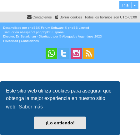
Ir a
Contáctenos
Borrar cookies
Todos los horarios son
UTC-03:00
Desarrollado por
phpBB
® Forum Software © phpBB Limited
Traducción al español por
phpBB España
Director:
Dr. Sztarkman
- Diseñado por ©
Abogados Argentinos
2023
Privacidad
|
Condiciones
Este sitio web utiliza cookies para asegurar que
obtenga la mejor experiencia en nuestro sitio
web.
Saber más
¡Lo entiendo!