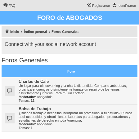
FAQ
Registrarse
Identificarse
FORO de ABOGADOS
Inicio
Índice general
Foros Generales
Connect with your social network account
Foros Generales
Foro
Charlas de Cafe
Un lugar para el networking y la charla distendida. Comparte anécdotas,
organiza encuentros o simplemente tómate un respiro de los temas
estrictamente jurídicos. Para mí, un cortado.
Moderador:
abogadoia
Temas:
12
Bolsa de Trabajo
¿Buscas trabajo o necesitas incorporar un profesional a tu estudio? Publica
aquí tus pedidos y ofrecimientos laborales para abogados, procuradores y
estudiantes de derecho en toda Argentina.
Moderador:
abogadoia
Temas:
1