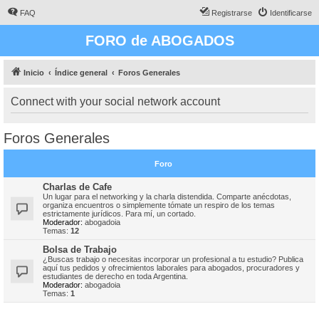
FAQ
Registrarse
Identificarse
FORO de ABOGADOS
Inicio
Índice general
Foros Generales
Connect with your social network account
Foros Generales
Foro
Charlas de Cafe
Un lugar para el networking y la charla distendida. Comparte anécdotas,
organiza encuentros o simplemente tómate un respiro de los temas
estrictamente jurídicos. Para mí, un cortado.
Moderador:
abogadoia
Temas:
12
Bolsa de Trabajo
¿Buscas trabajo o necesitas incorporar un profesional a tu estudio? Publica
aquí tus pedidos y ofrecimientos laborales para abogados, procuradores y
estudiantes de derecho en toda Argentina.
Moderador:
abogadoia
Temas:
1