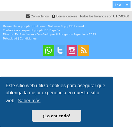
Ir a
Contáctenos
Borrar cookies
Todos los horarios son
UTC-03:00
Desarrollado por
phpBB
® Forum Software © phpBB Limited
Traducción al español por
phpBB España
Director:
Dr. Sztarkman
- Diseñado por ©
Abogados Argentinos
2023
Privacidad
|
Condiciones
Este sitio web utiliza cookies para asegurar que
obtenga la mejor experiencia en nuestro sitio
web.
Saber más
¡Lo entiendo!