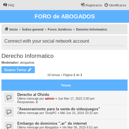
FAQ
Registrarse
Identificarse
FORO de ABOGADOS
Inicio
Índice general
Foros Juridicos
Derecho Informatico
Connect with your social network account
Derecho Informatico
Moderador:
abogadoia
Nuevo Tema
18 temas • Página
1
de
1
Temas
Derecho al Olvido
Último mensaje por
admin
«
Jue Mar 17, 2022 2:00 pm
Respuestas:
2
"Asesoramiento para la venta de videojuegos"
Último mensaje por
TeslaPC
«
Mié Jun 15, 2016 10:22 am
Embargo de dominios ".ar" de internet
Último mensaje por
Abogados
«
Vie Mar 06, 2015 6:51 am