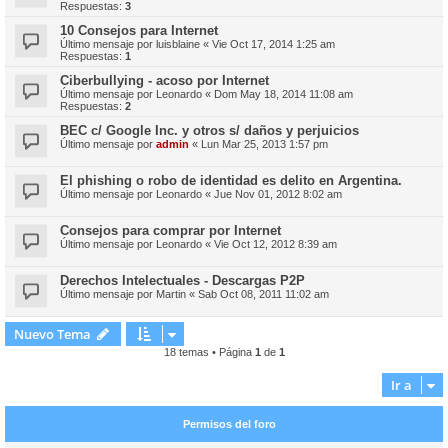
Respuestas:
3
10 Consejos para Internet
Último mensaje por
luisblaine
«
Vie Oct 17, 2014 1:25 am
Respuestas:
1
Ciberbullying - acoso por Internet
Último mensaje por
Leonardo
«
Dom May 18, 2014 11:08 am
Respuestas:
2
BEC c/ Google Inc. y otros s/ daños y perjuicios
Último mensaje por
admin
«
Lun Mar 25, 2013 1:57 pm
El phishing o robo de identidad es delito en Argentina.
Último mensaje por
Leonardo
«
Jue Nov 01, 2012 8:02 am
Consejos para comprar por Internet
Último mensaje por
Leonardo
«
Vie Oct 12, 2012 8:39 am
Derechos Intelectuales - Descargas P2P
Último mensaje por
Martin
«
Sab Oct 08, 2011 11:02 am
Nuevo Tema
18 temas • Página
1
de
1
Ir a
Permisos del foro