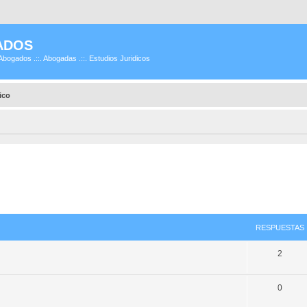
ADOS
Abogados .::. Abogadas .::. Estudios Juridicos
ico
RESPUESTAS
2
0