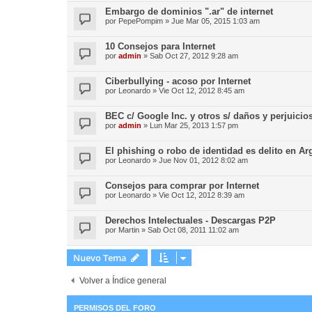
Embargo de dominios ".ar" de internet
por
PepePompim
»
Jue Mar 05, 2015 1:03 am
10 Consejos para Internet
por
admin
»
Sab Oct 27, 2012 9:28 am
Ciberbullying - acoso por Internet
por
Leonardo
»
Vie Oct 12, 2012 8:45 am
BEC c/ Google Inc. y otros s/ daños y perjuicio
por
admin
»
Lun Mar 25, 2013 1:57 pm
El phishing o robo de identidad es delito en Ar
por
Leonardo
»
Jue Nov 01, 2012 8:02 am
Consejos para comprar por Internet
por
Leonardo
»
Vie Oct 12, 2012 8:39 am
Derechos Intelectuales - Descargas P2P
por
Martin
»
Sab Oct 08, 2011 11:02 am
Nuevo Tema
Volver a Índice general
PERMISOS DEL FORO