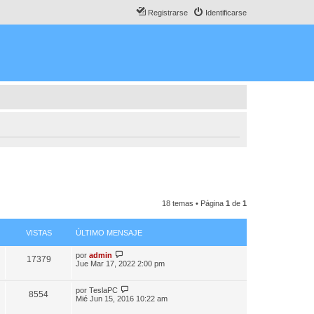
Registrarse
Identificarse
18 temas • Página
1
de
1
VISTAS
ÚLTIMO MENSAJE
por
admin
17379
Jue Mar 17, 2022 2:00 pm
por
TeslaPC
8554
Mié Jun 15, 2016 10:22 am