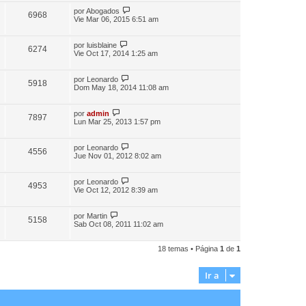
por
Abogados
6968
Vie Mar 06, 2015 6:51 am
por
luisblaine
6274
Vie Oct 17, 2014 1:25 am
por
Leonardo
5918
Dom May 18, 2014 11:08 am
por
admin
7897
Lun Mar 25, 2013 1:57 pm
por
Leonardo
4556
Jue Nov 01, 2012 8:02 am
por
Leonardo
4953
Vie Oct 12, 2012 8:39 am
por
Martin
5158
Sab Oct 08, 2011 11:02 am
18 temas • Página
1
de
1
Ir a