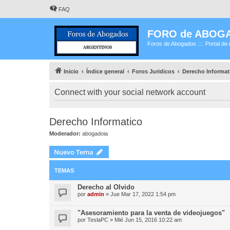
FAQ
FORO de ABOG
Foros de Abogados .::. Portal de 
Inicio
Índice general
Foros Juridicos
Derecho Informat
Connect with your social network account
Derecho Informatico
Moderador:
abogadoia
Nuevo Tema
TEMAS
Derecho al Olvido
por
admin
»
Jue Mar 17, 2022 1:54 pm
"Asesoramiento para la venta de videojuegos"
por
TeslaPC
»
Mié Jun 15, 2016 10:22 am