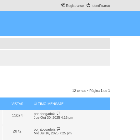
Registrarse
Identificarse
12 temas • Página
1
de
1
VISTAS
ÚLTIMO MENSAJE
por
abogadoia
11084
Jue Oct 30, 2025 4:16 pm
por
abogadoia
2072
Mié Jul 16, 2025 7:25 pm