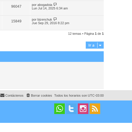
por
abogadoia
96047
Lun Jul 14, 2025 6:34 am
por
bizenchuk
15849
Jue Sep 29, 2016 8:22 pm
12 temas • Página
1
de
1
Ir a
Contáctenos
Borrar cookies
Todos los horarios son
UTC-03:00