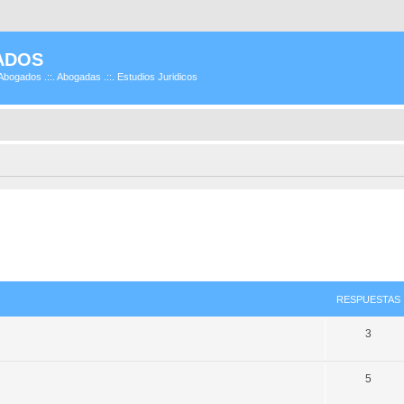
ADOS
Abogados .::. Abogadas .::. Estudios Juridicos
RESPUESTAS
3
5