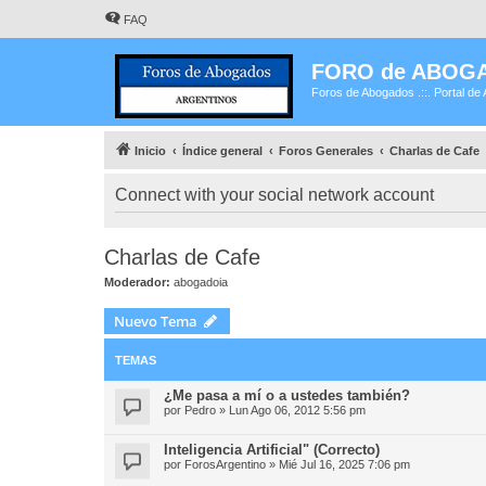
FAQ
FORO de ABOG
Foros de Abogados .::. Portal de 
Inicio
Índice general
Foros Generales
Charlas de Cafe
Connect with your social network account
Charlas de Cafe
Moderador:
abogadoia
Nuevo Tema
TEMAS
¿Me pasa a mí o a ustedes también?
por
Pedro
»
Lun Ago 06, 2012 5:56 pm
Inteligencia Artificial" (Correcto)
por
ForosArgentino
»
Mié Jul 16, 2025 7:06 pm