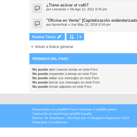
¿Tiene azúcar el café?
por
Leonardo
»
Vie Ago 12, 2011 9:34 pm
"Oficina en Venta" [Capitalización estándarizada
por
bizenchuk
»
Jue May 12, 2016 9:34 pm
Nuevo Tema
Volver a Índice general
PERMISOS DEL FORO
No puede
abrir nuevos temas en este Foro
No puede
responder a temas en este Foro
No puede
editar sus mensajes en este Foro
No puede
borrar sus mensajes en este Foro
No puede
enviar adjuntos en este Foro
Desarrollado por
phpBB
® Forum Software © phpBB Limited
Traducción al español por
phpBB España
Director:
Dr. Sztarkman
- Diseñado por ©
Abogados Argentinos
2023
Privacidad
|
Condiciones