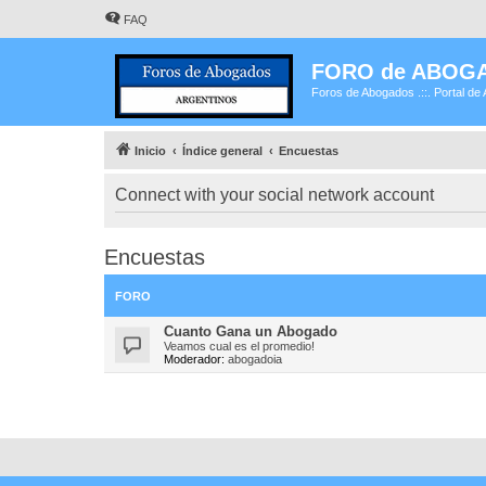
FAQ
FORO de ABOG
Foros de Abogados .::. Portal de 
Inicio
Índice general
Encuestas
Connect with your social network account
Encuestas
FORO
Cuanto Gana un Abogado
Veamos cual es el promedio!
Moderador:
abogadoia