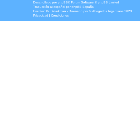
Desarrollado por
phpBB
® Forum Software © phpBB Limited
Traducción al español por
phpBB España
Director:
Dr. Sztarkman
- Diseñado por ©
Abogados Argentinos
2023
Privacidad
|
Condiciones