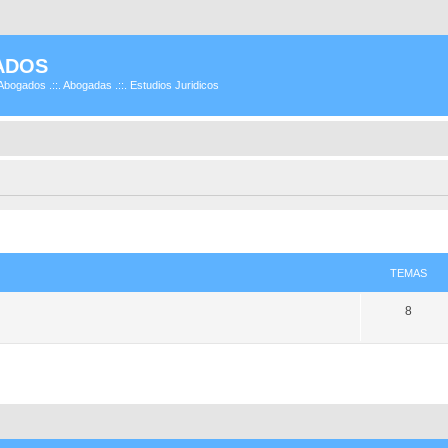
ADOS
Abogados .::. Abogadas .::. Estudios Juridicos
TEMAS
8