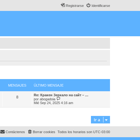
Registrarse
Identificarse
MENSAJES
ÚLTIMO MENSAJE
Re: Кракен Зеркало на сайт – …
8
V
por
abogadoia
e
Mié Sep 24, 2025 4:16 am
r
ú
l
t
Ir a
i
m
o
Contáctenos
Borrar cookies
Todos los horarios son
UTC-03:00
m
e
n