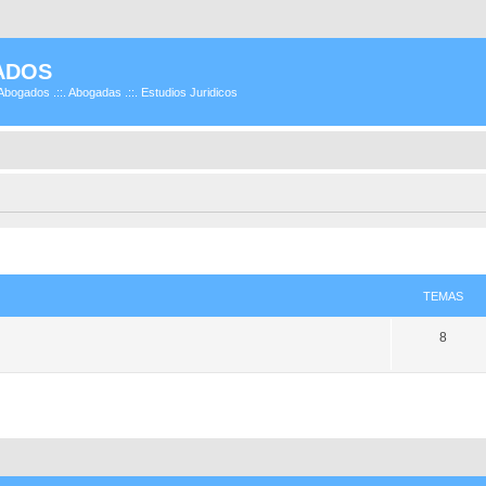
ADOS
Abogados .::. Abogadas .::. Estudios Juridicos
TEMAS
8