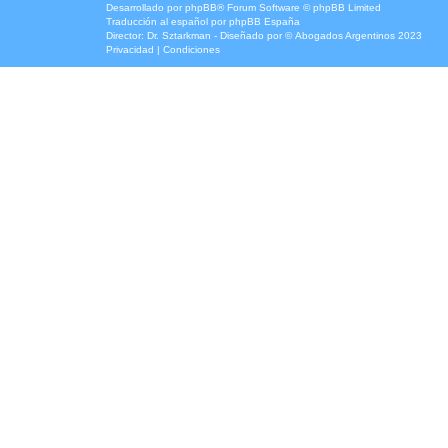
Desarrollado por
phpBB
® Forum Software © phpBB Limited
Traducción al español por
phpBB España
Director:
Dr. Sztarkman
- Diseñado por ©
Abogados Argentinos
2023
Privacidad
|
Condiciones