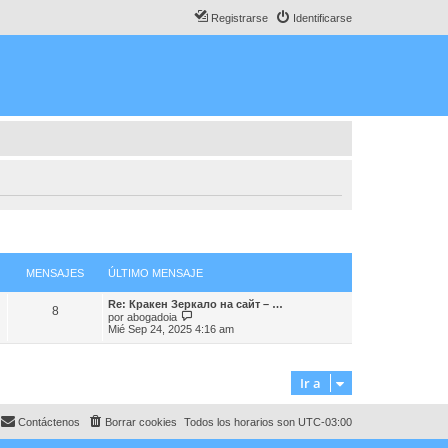
Registrarse
Identificarse
MENSAJES
ÚLTIMO MENSAJE
Re: Кракен Зеркало на сайт – …
8
V
por
abogadoia
e
Mié Sep 24, 2025 4:16 am
r
ú
l
t
Ir a
i
m
o
Contáctenos
Borrar cookies
Todos los horarios son
UTC-03:00
m
e
n