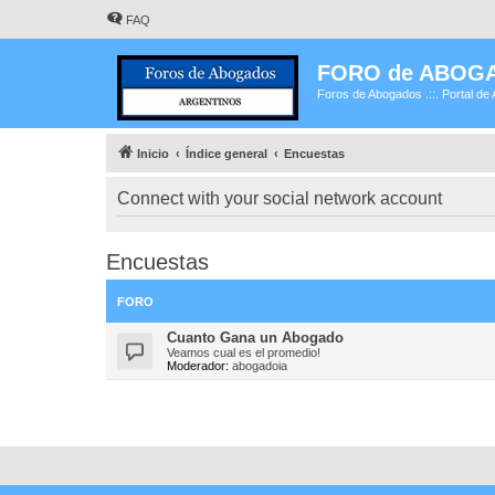
FAQ
FORO de ABOG
Foros de Abogados .::. Portal de 
Inicio
Índice general
Encuestas
Connect with your social network account
Encuestas
FORO
Cuanto Gana un Abogado
Veamos cual es el promedio!
Moderador:
abogadoia