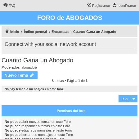
FAQ
Registrarse
Identificarse
FORO de ABOGADOS
Inicio
Índice general
Encuestas
Cuanto Gana un Abogado
Connect with your social network account
Cuanto Gana un Abogado
Moderador:
abogadoia
Nuevo Tema
8 temas • Página
1
de
1
No hay temas o mensajes en este foro.
Ir a
Permisos del foro
No puede
abrir nuevos temas en este Foro
No puede
responder a temas en este Foro
No puede
editar sus mensajes en este Foro
No puede
borrar sus mensajes en este Foro
No puede
enviar adjuntos en este Foro