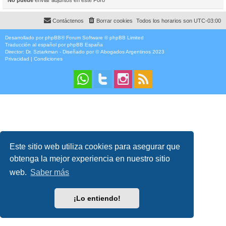
Contáctenos
Borrar cookies
Todos los horarios son
UTC-03:00
Desarrollado por
phpBB
® Forum Software © phpBB Limited
Traducción al español por
phpBB España
Director:
Dr. Sztarkman
- Diseñado por ©
Abogados Argentinos
2023
Privacidad
|
Condiciones
Este sitio web utiliza cookies para asegurar que
obtenga la mejor experiencia en nuestro sitio
web.
Saber más
¡Lo entiendo!