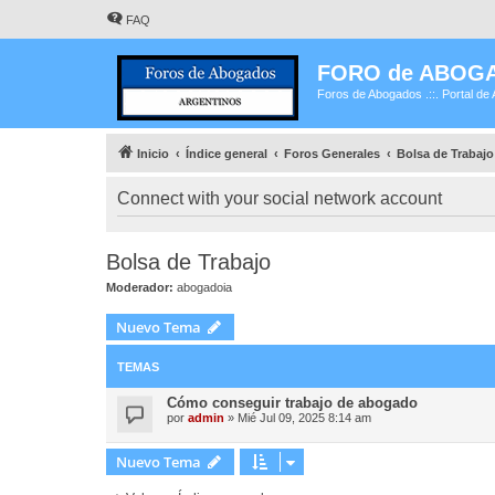
FAQ
FORO de ABOG
Foros de Abogados .::. Portal de 
Inicio
Índice general
Foros Generales
Bolsa de Trabajo
Connect with your social network account
Bolsa de Trabajo
Moderador:
abogadoia
Nuevo Tema
TEMAS
Cómo conseguir trabajo de abogado
por
admin
»
Mié Jul 09, 2025 8:14 am
Nuevo Tema