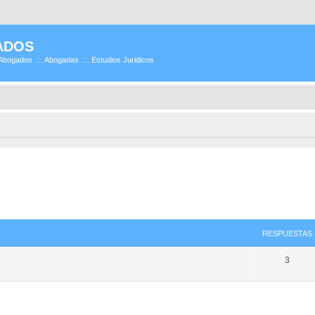
ADOS
Abogados .::. Abogadas .::. Estudios Juridicos
RESPUESTAS
3