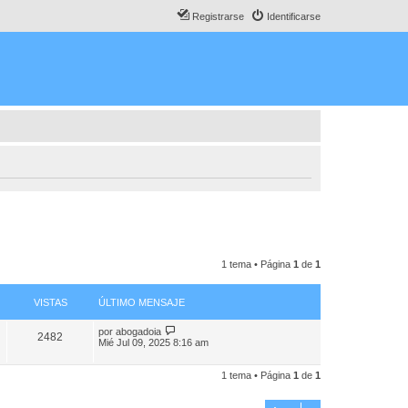
Registrarse
Identificarse
1 tema • Página
1
de
1
VISTAS
ÚLTIMO MENSAJE
por
abogadoia
2482
Mié Jul 09, 2025 8:16 am
1 tema • Página
1
de
1