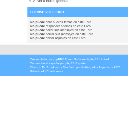
Volver a Índice general
PERMISOS DEL FORO
No puede
abrir nuevos temas en este Foro
No puede
responder a temas en este Foro
No puede
editar sus mensajes en este Foro
No puede
borrar sus mensajes en este Foro
No puede
enviar adjuntos en este Foro
Desarrollado por
phpBB
® Forum Software © phpBB Limited
Traducción al español por
phpBB España
Director:
Dr. Sztarkman
- Diseñado por ©
Abogados Argentinos
2023
Privacidad
|
Condiciones