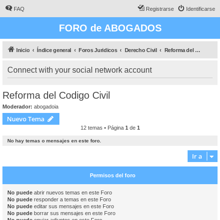
FAQ
Registrarse
Identificarse
FORO de ABOGADOS
Inicio
Índice general
Foros Juridicos
Derecho Civil
Reforma del Codigo Civil
Connect with your social network account
Reforma del Codigo Civil
Moderador:
abogadoia
Nuevo Tema
12 temas • Página
1
de
1
No hay temas o mensajes en este foro.
Ir a
Permisos del foro
No puede
abrir nuevos temas en este Foro
No puede
responder a temas en este Foro
No puede
editar sus mensajes en este Foro
No puede
borrar sus mensajes en este Foro
No puede
enviar adjuntos en este Foro