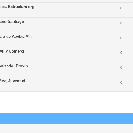
ca. Estructura org
0
iano Santiago
0
ara de ApelaciÃ³n
0
ivil y Comerci
0
onizado. Provin.
0
iñez, Juventud
0