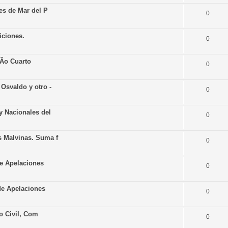
es de Mar del P
0
iciones.
0
RÃ­o Cuarto
0
Osvaldo y otro -
0
y Nacionales del
0
 Malvinas. Suma f
0
de Apelaciones
0
 de Apelaciones
0
lo Civil, Com
0