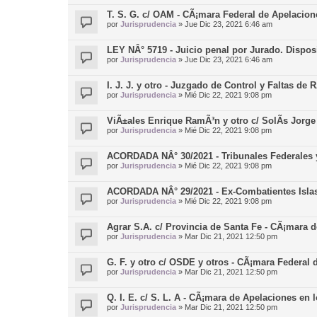
T. S. G. c/ OAM - CÃ¡mara Federal de Apelacion
por
Jurisprudencia
»
Jue Dic 23, 2021 6:46 am
LEY NÂ° 5719 - Juicio penal por Jurado. Dispos
por
Jurisprudencia
»
Jue Dic 23, 2021 6:46 am
I. J. J. y otro - Juzgado de Control y Faltas de 
por
Jurisprudencia
»
Mié Dic 22, 2021 9:08 pm
ViÃ±ales Enrique RamÃ³n y otro c/ SolÃ­s Jorge 
por
Jurisprudencia
»
Mié Dic 22, 2021 9:08 pm
ACORDADA NÂ° 30/2021 - Tribunales Federales 
por
Jurisprudencia
»
Mié Dic 22, 2021 9:08 pm
ACORDADA NÂ° 29/2021 - Ex-Combatientes Islas
por
Jurisprudencia
»
Mié Dic 22, 2021 9:08 pm
Agrar S.A. c/ Provincia de Santa Fe - CÃ¡mara 
por
Jurisprudencia
»
Mar Dic 21, 2021 12:50 pm
G. F. y otro c/ OSDE y otros - CÃ¡mara Federal
por
Jurisprudencia
»
Mar Dic 21, 2021 12:50 pm
Q. I. E. c/ S. L. A - CÃ¡mara de Apelaciones en 
por
Jurisprudencia
»
Mar Dic 21, 2021 12:50 pm