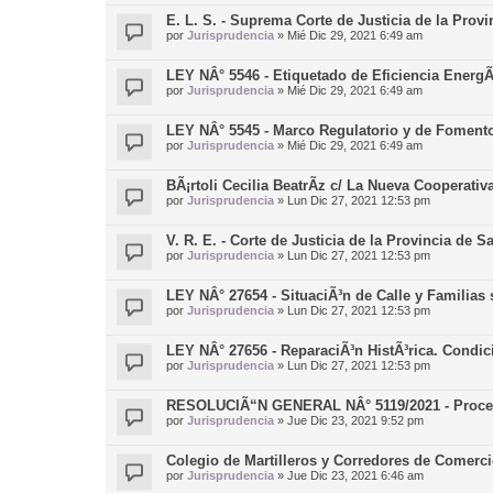
E. L. S. - Suprema Corte de Justicia de la Prov
por
Jurisprudencia
»
Mié Dic 29, 2021 6:49 am
LEY NÂ° 5546 - Etiquetado de Eficiencia Energ
por
Jurisprudencia
»
Mié Dic 29, 2021 6:49 am
LEY NÂ° 5545 - Marco Regulatorio y de Fomento
por
Jurisprudencia
»
Mié Dic 29, 2021 6:49 am
BÃ¡rtoli Cecilia BeatrÃ­z c/ La Nueva Cooperati
por
Jurisprudencia
»
Lun Dic 27, 2021 12:53 pm
V. R. E. - Corte de Justicia de la Provincia de Sa
por
Jurisprudencia
»
Lun Dic 27, 2021 12:53 pm
LEY NÂ° 27654 - SituaciÃ³n de Calle y Familias 
por
Jurisprudencia
»
Lun Dic 27, 2021 12:53 pm
LEY NÂ° 27656 - ReparaciÃ³n HistÃ³rica. Condic
por
Jurisprudencia
»
Lun Dic 27, 2021 12:53 pm
RESOLUCIÃ“N GENERAL NÂ° 5119/2021 - Proce
por
Jurisprudencia
»
Jue Dic 23, 2021 9:52 pm
Colegio de Martilleros y Corredores de Comerc
por
Jurisprudencia
»
Jue Dic 23, 2021 6:46 am