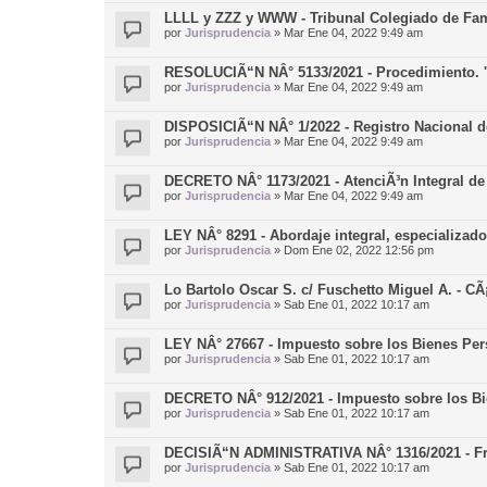
LLLL y ZZZ y WWW - Tribunal Colegiado de Fam
por
Jurisprudencia
»
Mar Ene 04, 2022 9:49 am
RESOLUCIÃ“N NÂ° 5133/2021 - Procedimiento. 'P
por
Jurisprudencia
»
Mar Ene 04, 2022 9:49 am
DISPOSICIÃ“N NÂ° 1/2022 - Registro Nacional d
por
Jurisprudencia
»
Mar Ene 04, 2022 9:49 am
DECRETO NÂ° 1173/2021 - AtenciÃ³n Integral de
por
Jurisprudencia
»
Mar Ene 04, 2022 9:49 am
LEY NÂ° 8291 - Abordaje integral, especializado
por
Jurisprudencia
»
Dom Ene 02, 2022 12:56 pm
Lo Bartolo Oscar S. c/ Fuschetto Miguel A. - C
por
Jurisprudencia
»
Sab Ene 01, 2022 10:17 am
LEY NÂ° 27667 - Impuesto sobre los Bienes Per
por
Jurisprudencia
»
Sab Ene 01, 2022 10:17 am
DECRETO NÂ° 912/2021 - Impuesto sobre los Bi
por
Jurisprudencia
»
Sab Ene 01, 2022 10:17 am
DECISIÃ“N ADMINISTRATIVA NÂ° 1316/2021 - Fro
por
Jurisprudencia
»
Sab Ene 01, 2022 10:17 am