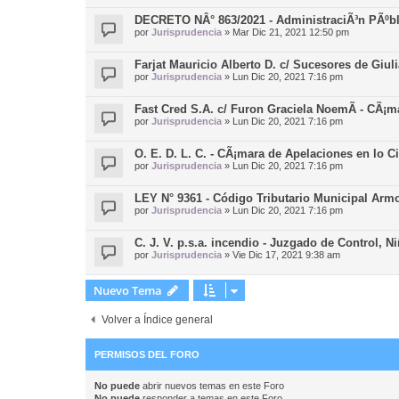
DECRETO NÂ° 863/2021 - AdministraciÃ³n PÃºbli
por
Jurisprudencia
»
Mar Dic 21, 2021 12:50 pm
Farjat Mauricio Alberto D. c/ Sucesores de Giul
por
Jurisprudencia
»
Lun Dic 20, 2021 7:16 pm
Fast Cred S.A. c/ Furon Graciela NoemÃ­ - CÃ¡m
por
Jurisprudencia
»
Lun Dic 20, 2021 7:16 pm
O. E. D. L. C. - CÃ¡mara de Apelaciones en lo C
por
Jurisprudencia
»
Lun Dic 20, 2021 7:16 pm
LEY N° 9361 - Código Tributario Municipal Arm
por
Jurisprudencia
»
Lun Dic 20, 2021 7:16 pm
C. J. V. p.s.a. incendio - Juzgado de Control, N
por
Jurisprudencia
»
Vie Dic 17, 2021 9:38 am
Nuevo Tema
Volver a Índice general
PERMISOS DEL FORO
No puede
abrir nuevos temas en este Foro
No puede
responder a temas en este Foro