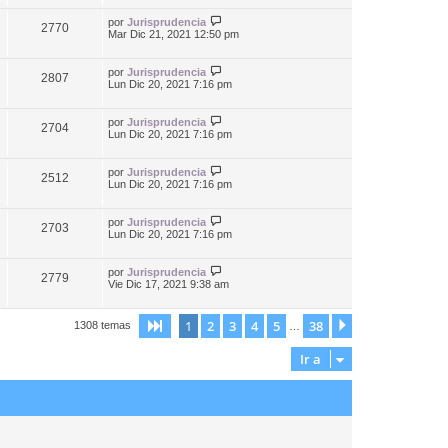
por
Jurisprudencia
2770
Mar Dic 21, 2021 12:50 pm
por
Jurisprudencia
2807
Lun Dic 20, 2021 7:16 pm
por
Jurisprudencia
2704
Lun Dic 20, 2021 7:16 pm
por
Jurisprudencia
2512
Lun Dic 20, 2021 7:16 pm
por
Jurisprudencia
2703
Lun Dic 20, 2021 7:16 pm
por
Jurisprudencia
2779
Vie Dic 17, 2021 9:38 am
1
2
3
4
5
38
Página
1
de
38
Siguiente
1308 temas
…
Ir a