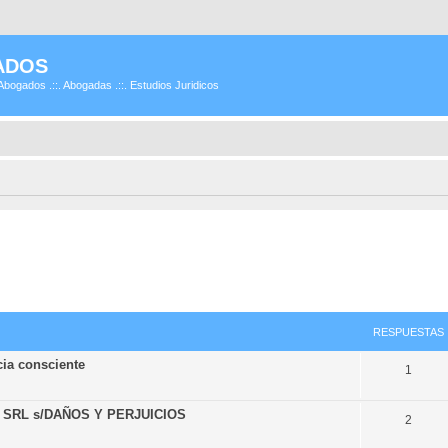
ADOS
Abogados .::. Abogadas .::. Estudios Juridicos
RESPUESTAS
ia consciente
1
 SRL s/DAÑOS Y PERJUICIOS
2