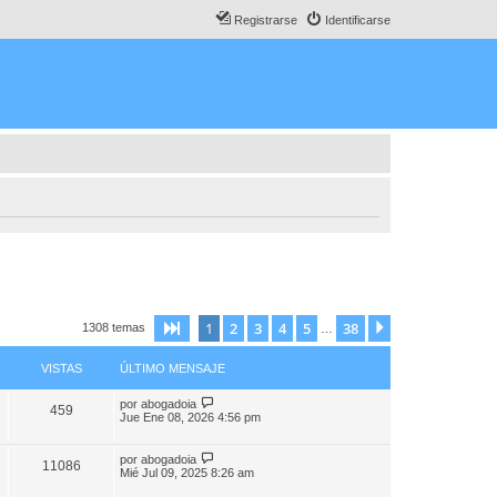
Registrarse
Identificarse
1
2
3
4
5
38
Página
1
de
38
Siguiente
1308 temas
…
VISTAS
ÚLTIMO MENSAJE
por
abogadoia
459
Jue Ene 08, 2026 4:56 pm
por
abogadoia
11086
Mié Jul 09, 2025 8:26 am