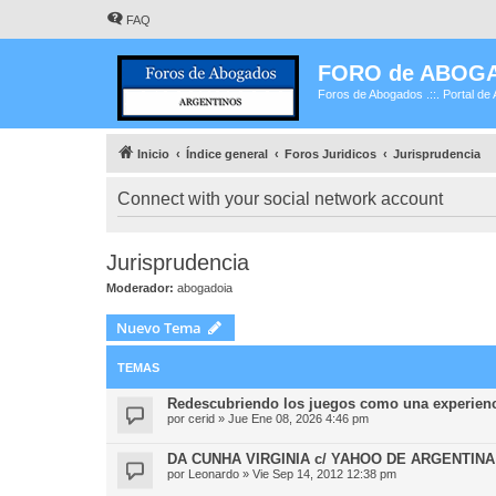
FAQ
FORO de ABOG
Foros de Abogados .::. Portal de 
Inicio
Índice general
Foros Juridicos
Jurisprudencia
Connect with your social network account
Jurisprudencia
Moderador:
abogadoia
Nuevo Tema
TEMAS
Redescubriendo los juegos como una experienc
por
cerid
»
Jue Ene 08, 2026 4:46 pm
DA CUNHA VIRGINIA c/ YAHOO DE ARGENTINA
por
Leonardo
»
Vie Sep 14, 2012 12:38 pm