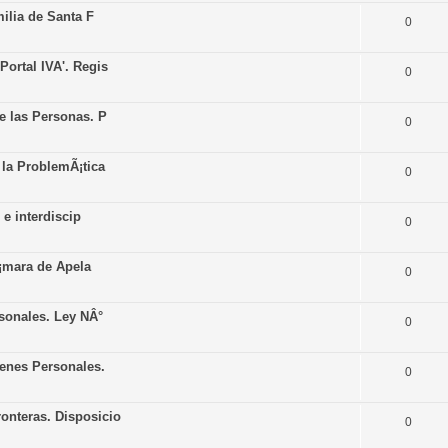
ilia de Santa F
0
ortal IVA'. Regis
0
e las Personas. P
0
 la ProblemÃ¡tica
0
 e interdiscip
0
Ã¡mara de Apela
0
sonales. Ley NÂ°
0
enes Personales.
0
nteras. Disposicio
0