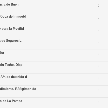
incia de Buen
0
Ã©tica de Inmuebl
0
 para la Movilid
0
va de Seguros L
0
lta
0
sin Techo. Disp
0
iÃ³n de detenido-d
0
dimiento. RÃ©gimen de
0
io de La Pampa
0