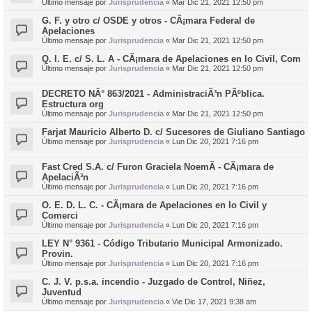
Último mensaje por
Jurisprudencia
«
Mar Dic 21, 2021 12:50 pm
G. F. y otro c/ OSDE y otros - CÃ¡mara Federal de
Apelaciones
Último mensaje por
Jurisprudencia
«
Mar Dic 21, 2021 12:50 pm
Q. I. E. c/ S. L. A - CÃ¡mara de Apelaciones en lo Civil, Com
Último mensaje por
Jurisprudencia
«
Mar Dic 21, 2021 12:50 pm
DECRETO NÂ° 863/2021 - AdministraciÃ³n PÃºblica.
Estructura org
Último mensaje por
Jurisprudencia
«
Mar Dic 21, 2021 12:50 pm
Farjat Mauricio Alberto D. c/ Sucesores de Giuliano Santiago
Último mensaje por
Jurisprudencia
«
Lun Dic 20, 2021 7:16 pm
Fast Cred S.A. c/ Furon Graciela NoemÃ­ - CÃ¡mara de
ApelaciÃ³n
Último mensaje por
Jurisprudencia
«
Lun Dic 20, 2021 7:16 pm
O. E. D. L. C. - CÃ¡mara de Apelaciones en lo Civil y
Comerci
Último mensaje por
Jurisprudencia
«
Lun Dic 20, 2021 7:16 pm
LEY N° 9361 - Código Tributario Municipal Armonizado.
Provin.
Último mensaje por
Jurisprudencia
«
Lun Dic 20, 2021 7:16 pm
C. J. V. p.s.a. incendio - Juzgado de Control, Niñez,
Juventud
Último mensaje por
Jurisprudencia
«
Vie Dic 17, 2021 9:38 am