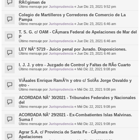
RÃ©gimen de
Último mensaje por
Jurisprudencia
«
Jue Dic 23, 2021 9:52 pm
Colegio de Martilleros y Corredores de Comercio de La
Pampa
Último mensaje por
Jurisprudencia
«
Jue Dic 23, 2021 6:46 am
T. S. G. c/ OAM - CÃ¡mara Federal de Apelaciones de Mar del
P
Último mensaje por
Jurisprudencia
«
Jue Dic 23, 2021 6:46 am
LEY NÂ° 5719 - Juicio penal por Jurado. Disposiciones.
Último mensaje por
Jurisprudencia
«
Jue Dic 23, 2021 6:46 am
I. J. J. y otro - Juzgado de Control y Faltas de RÃ­o Cuarto
Último mensaje por
Jurisprudencia
«
Mié Dic 22, 2021 9:08 pm
ViÃ±ales Enrique RamÃ³n y otro c/ SolÃ­s Jorge Osvaldo y
otro -
Último mensaje por
Jurisprudencia
«
Mié Dic 22, 2021 9:08 pm
ACORDADA NÂ° 30/2021 - Tribunales Federales y Nacionales
del
Último mensaje por
Jurisprudencia
«
Mié Dic 22, 2021 9:08 pm
ACORDADA NÂ° 29/2021 - Ex-Combatientes Islas Malvinas.
Suma f
Último mensaje por
Jurisprudencia
«
Mié Dic 22, 2021 9:08 pm
Agrar S.A. c/ Provincia de Santa Fe - CÃ¡mara de
Apelaciones