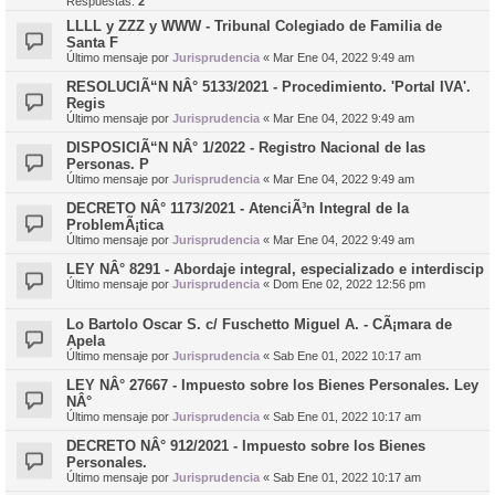
Respuestas:
2
LLLL y ZZZ y WWW - Tribunal Colegiado de Familia de
Santa F
Último mensaje por
Jurisprudencia
«
Mar Ene 04, 2022 9:49 am
RESOLUCIÃ“N NÂ° 5133/2021 - Procedimiento. 'Portal IVA'.
Regis
Último mensaje por
Jurisprudencia
«
Mar Ene 04, 2022 9:49 am
DISPOSICIÃ“N NÂ° 1/2022 - Registro Nacional de las
Personas. P
Último mensaje por
Jurisprudencia
«
Mar Ene 04, 2022 9:49 am
DECRETO NÂ° 1173/2021 - AtenciÃ³n Integral de la
ProblemÃ¡tica
Último mensaje por
Jurisprudencia
«
Mar Ene 04, 2022 9:49 am
LEY NÂ° 8291 - Abordaje integral, especializado e interdiscip
Último mensaje por
Jurisprudencia
«
Dom Ene 02, 2022 12:56 pm
Lo Bartolo Oscar S. c/ Fuschetto Miguel A. - CÃ¡mara de
Apela
Último mensaje por
Jurisprudencia
«
Sab Ene 01, 2022 10:17 am
LEY NÂ° 27667 - Impuesto sobre los Bienes Personales. Ley
NÂ°
Último mensaje por
Jurisprudencia
«
Sab Ene 01, 2022 10:17 am
DECRETO NÂ° 912/2021 - Impuesto sobre los Bienes
Personales.
Último mensaje por
Jurisprudencia
«
Sab Ene 01, 2022 10:17 am