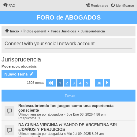
FAQ
Registrarse
Identificarse
FORO de ABOGADOS
Inicio
Índice general
Foros Juridicos
Jurisprudencia
Connect with your social network account
Jurisprudencia
Moderador:
abogadoia
Nuevo Tema
1
2
3
4
5
38
Página
1
de
38
Siguiente
1308 temas
…
Temas
Redescubriendo los juegos como una experiencia
consciente
Último mensaje por
abogadoia
«
Jue Ene 08, 2026 4:56 pm
Respuestas:
1
DA CUNHA VIRGINIA c/ YAHOO DE ARGENTINA SRL
s/DAÑOS Y PERJUICIOS
Último mensaje por
abogadoia
«
Mié Jul 09, 2025 8:26 am