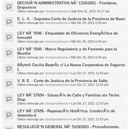
DECISIÃ“N ADMINISTRATIVA NÂ° 1316/2021 - Fronteras.
Disposicio
Último mensaje por
Jurisprudencia
«
Sab Ene 01, 2022 10:17 am
E. L. S. - Suprema Corte de Justicia de la Provincia de Buen
Último mensaje por
Jurisprudencia
«
Mié Dic 29, 2021 6:49 am
LEY NÂ° 5546 - Etiquetado de Eficiencia EnergÃ©tica de
Inmuebl
Último mensaje por
Jurisprudencia
«
Mié Dic 29, 2021 6:49 am
LEY NÂ° 5545 - Marco Regulatorio y de Fomento para la
Movilid
Último mensaje por
Jurisprudencia
«
Mié Dic 29, 2021 6:49 am
BÃ¡rtoli Cecilia BeatrÃ­z c/ La Nueva Cooperativa de Seguros
L
Último mensaje por
Jurisprudencia
«
Lun Dic 27, 2021 12:53 pm
V. R. E. - Corte de Justicia de la Provincia de Salta
Último mensaje por
Jurisprudencia
«
Lun Dic 27, 2021 12:53 pm
LEY NÂ° 27654 - SituaciÃ³n de Calle y Familias sin Techo.
Disp
Último mensaje por
Jurisprudencia
«
Lun Dic 27, 2021 12:53 pm
LEY NÂ° 27656 - ReparaciÃ³n HistÃ³rica. CondiciÃ³n de
detenido-d
Último mensaje por
Jurisprudencia
«
Lun Dic 27, 2021 12:53 pm
RESOLUCIÃ“N GENERAL NÂ° 5119/2021 - Procedimiento.