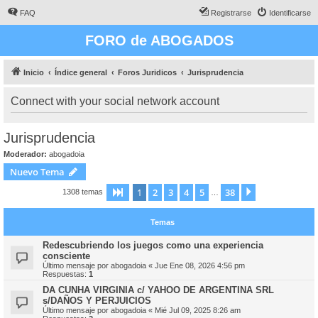
FAQ
Registrarse
Identificarse
FORO de ABOGADOS
Inicio
Índice general
Foros Juridicos
Jurisprudencia
Connect with your social network account
Jurisprudencia
Moderador:
abogadoia
Nuevo Tema
1
2
3
4
5
38
Página
1
de
38
Siguiente
1308 temas
…
Temas
Redescubriendo los juegos como una experiencia
consciente
Último mensaje por
abogadoia
«
Jue Ene 08, 2026 4:56 pm
Respuestas:
1
DA CUNHA VIRGINIA c/ YAHOO DE ARGENTINA SRL
s/DAÑOS Y PERJUICIOS
Último mensaje por
abogadoia
«
Mié Jul 09, 2025 8:26 am