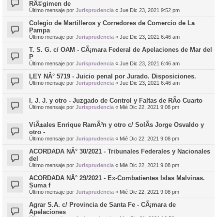
RÃ©gimen de
Último mensaje por
Jurisprudencia
«
Jue Dic 23, 2021 9:52 pm
Colegio de Martilleros y Corredores de Comercio de La
Pampa
Último mensaje por
Jurisprudencia
«
Jue Dic 23, 2021 6:46 am
T. S. G. c/ OAM - CÃ¡mara Federal de Apelaciones de Mar del
P
Último mensaje por
Jurisprudencia
«
Jue Dic 23, 2021 6:46 am
LEY NÂ° 5719 - Juicio penal por Jurado. Disposiciones.
Último mensaje por
Jurisprudencia
«
Jue Dic 23, 2021 6:46 am
I. J. J. y otro - Juzgado de Control y Faltas de RÃ­o Cuarto
Último mensaje por
Jurisprudencia
«
Mié Dic 22, 2021 9:08 pm
ViÃ±ales Enrique RamÃ³n y otro c/ SolÃ­s Jorge Osvaldo y
otro -
Último mensaje por
Jurisprudencia
«
Mié Dic 22, 2021 9:08 pm
ACORDADA NÂ° 30/2021 - Tribunales Federales y Nacionales
del
Último mensaje por
Jurisprudencia
«
Mié Dic 22, 2021 9:08 pm
ACORDADA NÂ° 29/2021 - Ex-Combatientes Islas Malvinas.
Suma f
Último mensaje por
Jurisprudencia
«
Mié Dic 22, 2021 9:08 pm
Agrar S.A. c/ Provincia de Santa Fe - CÃ¡mara de
Apelaciones