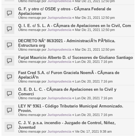
Último mensaje por
Jurisprudencia
«
Mar Dic 21, 2021 12:50 pm
G. F. y otro c/ OSDE y otros - CÃ¡mara Federal de
Apelaciones
Último mensaje por
Jurisprudencia
«
Mar Dic 21, 2021 12:50 pm
Q. I. E. c/ S. L. A - CÃ¡mara de Apelaciones en lo Civil, Com
Último mensaje por
Jurisprudencia
«
Mar Dic 21, 2021 12:50 pm
DECRETO NÂ° 863/2021 - AdministraciÃ³n PÃºblica.
Estructura org
Último mensaje por
Jurisprudencia
«
Mar Dic 21, 2021 12:50 pm
Farjat Mauricio Alberto D. c/ Sucesores de Giuliano Santiago
Último mensaje por
Jurisprudencia
«
Lun Dic 20, 2021 7:16 pm
Fast Cred S.A. c/ Furon Graciela NoemÃ­ - CÃ¡mara de
ApelaciÃ³n
Último mensaje por
Jurisprudencia
«
Lun Dic 20, 2021 7:16 pm
O. E. D. L. C. - CÃ¡mara de Apelaciones en lo Civil y
Comerci
Último mensaje por
Jurisprudencia
«
Lun Dic 20, 2021 7:16 pm
LEY N° 9361 - Código Tributario Municipal Armonizado.
Provin.
Último mensaje por
Jurisprudencia
«
Lun Dic 20, 2021 7:16 pm
C. J. V. p.s.a. incendio - Juzgado de Control, Niñez,
Juventud
Último mensaje por
Jurisprudencia
«
Vie Dic 17, 2021 9:38 am