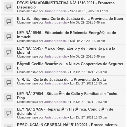
DECISIÃ“N ADMINISTRATIVA NÂ° 1316/2021 - Fronteras.
Disposicio
Último mensaje por
Jurisprudencia
«
Sab Ene 01, 2022 10:17 am
E. L. S. - Suprema Corte de Justicia de la Provincia de Buen
Último mensaje por
Jurisprudencia
«
Mié Dic 29, 2021 6:49 am
LEY NÂ° 5546 - Etiquetado de Eficiencia EnergÃ©tica de
Inmuebl
Último mensaje por
Jurisprudencia
«
Mié Dic 29, 2021 6:49 am
LEY NÂ° 5545 - Marco Regulatorio y de Fomento para la
Movilid
Último mensaje por
Jurisprudencia
«
Mié Dic 29, 2021 6:49 am
BÃ¡rtoli Cecilia BeatrÃ­z c/ La Nueva Cooperativa de Seguros
L
Último mensaje por
Jurisprudencia
«
Lun Dic 27, 2021 12:53 pm
V. R. E. - Corte de Justicia de la Provincia de Salta
Último mensaje por
Jurisprudencia
«
Lun Dic 27, 2021 12:53 pm
LEY NÂ° 27654 - SituaciÃ³n de Calle y Familias sin Techo.
Disp
Último mensaje por
Jurisprudencia
«
Lun Dic 27, 2021 12:53 pm
LEY NÂ° 27656 - ReparaciÃ³n HistÃ³rica. CondiciÃ³n de
detenido-d
Último mensaje por
Jurisprudencia
«
Lun Dic 27, 2021 12:53 pm
RESOLUCIÃ“N GENERAL NÂ° 5119/2021 - Procedimiento.