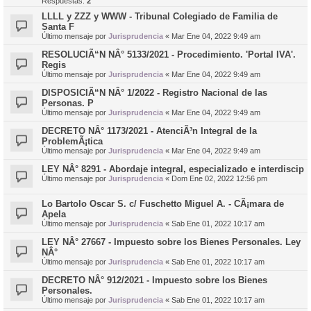
Respuestas:
2
LLLL y ZZZ y WWW - Tribunal Colegiado de Familia de
Santa F
Último mensaje por
Jurisprudencia
«
Mar Ene 04, 2022 9:49 am
RESOLUCIÃ“N NÂ° 5133/2021 - Procedimiento. 'Portal IVA'.
Regis
Último mensaje por
Jurisprudencia
«
Mar Ene 04, 2022 9:49 am
DISPOSICIÃ“N NÂ° 1/2022 - Registro Nacional de las
Personas. P
Último mensaje por
Jurisprudencia
«
Mar Ene 04, 2022 9:49 am
DECRETO NÂ° 1173/2021 - AtenciÃ³n Integral de la
ProblemÃ¡tica
Último mensaje por
Jurisprudencia
«
Mar Ene 04, 2022 9:49 am
LEY NÂ° 8291 - Abordaje integral, especializado e interdiscip
Último mensaje por
Jurisprudencia
«
Dom Ene 02, 2022 12:56 pm
Lo Bartolo Oscar S. c/ Fuschetto Miguel A. - CÃ¡mara de
Apela
Último mensaje por
Jurisprudencia
«
Sab Ene 01, 2022 10:17 am
LEY NÂ° 27667 - Impuesto sobre los Bienes Personales. Ley
NÂ°
Último mensaje por
Jurisprudencia
«
Sab Ene 01, 2022 10:17 am
DECRETO NÂ° 912/2021 - Impuesto sobre los Bienes
Personales.
Último mensaje por
Jurisprudencia
«
Sab Ene 01, 2022 10:17 am