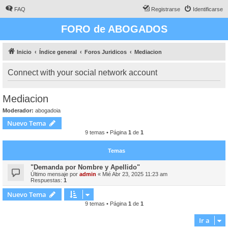
FAQ
Registrarse
Identificarse
FORO de ABOGADOS
Inicio
Índice general
Foros Juridicos
Mediacion
Connect with your social network account
Mediacion
Moderador:
abogadoia
Nuevo Tema
9 temas • Página
1
de
1
Temas
"Demanda por Nombre y Apellido"
Último mensaje por
admin
«
Mié Abr 23, 2025 11:23 am
Respuestas:
1
Nuevo Tema
9 temas • Página
1
de
1
Ir a