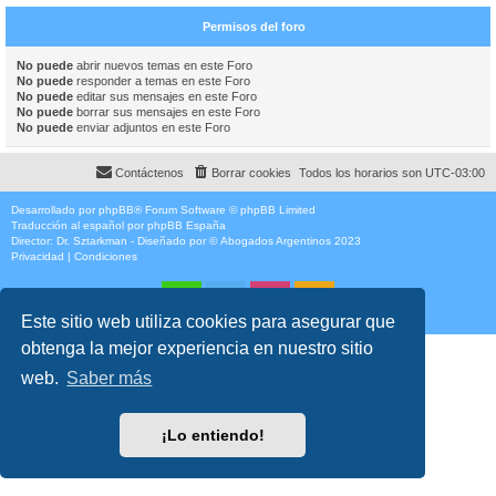
Permisos del foro
No puede
abrir nuevos temas en este Foro
No puede
responder a temas en este Foro
No puede
editar sus mensajes en este Foro
No puede
borrar sus mensajes en este Foro
No puede
enviar adjuntos en este Foro
Contáctenos
Borrar cookies
Todos los horarios son
UTC-03:00
Desarrollado por
phpBB
® Forum Software © phpBB Limited
Traducción al español por
phpBB España
Director:
Dr. Sztarkman
- Diseñado por ©
Abogados Argentinos
2023
Privacidad
|
Condiciones
Este sitio web utiliza cookies para asegurar que
obtenga la mejor experiencia en nuestro sitio
web.
Saber más
¡Lo entiendo!