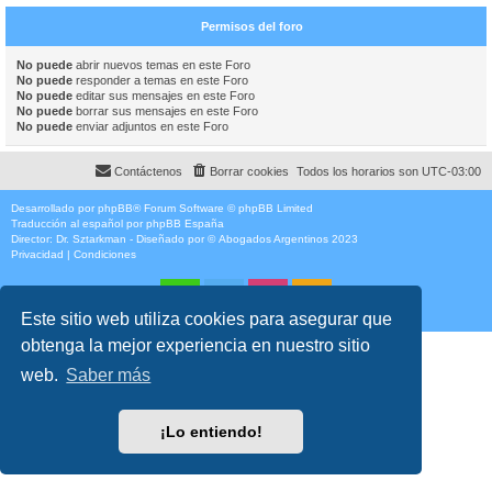
Permisos del foro
No puede
abrir nuevos temas en este Foro
No puede
responder a temas en este Foro
No puede
editar sus mensajes en este Foro
No puede
borrar sus mensajes en este Foro
No puede
enviar adjuntos en este Foro
Contáctenos
Borrar cookies
Todos los horarios son
UTC-03:00
Desarrollado por
phpBB
® Forum Software © phpBB Limited
Traducción al español por
phpBB España
Director:
Dr. Sztarkman
- Diseñado por ©
Abogados Argentinos
2023
Privacidad
|
Condiciones
Este sitio web utiliza cookies para asegurar que
obtenga la mejor experiencia en nuestro sitio
web.
Saber más
¡Lo entiendo!