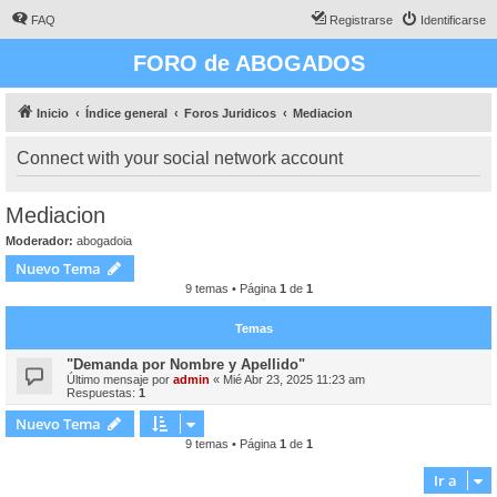
FAQ
Registrarse
Identificarse
FORO de ABOGADOS
Inicio
Índice general
Foros Juridicos
Mediacion
Connect with your social network account
Mediacion
Moderador:
abogadoia
Nuevo Tema
9 temas • Página
1
de
1
Temas
"Demanda por Nombre y Apellido"
Último mensaje por
admin
«
Mié Abr 23, 2025 11:23 am
Respuestas:
1
Nuevo Tema
9 temas • Página
1
de
1
Ir a