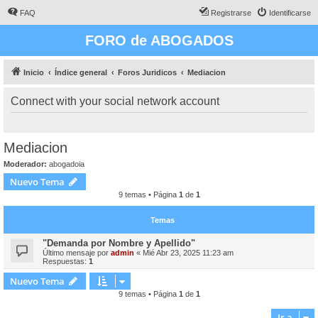
FAQ
Registrarse
Identificarse
FORO de ABOGADOS
Inicio
Índice general
Foros Juridicos
Mediacion
Connect with your social network account
Mediacion
Moderador:
abogadoia
Nuevo Tema
9 temas • Página
1
de
1
Temas
"Demanda por Nombre y Apellido"
Último mensaje por
admin
«
Mié Abr 23, 2025 11:23 am
Respuestas:
1
Nuevo Tema
9 temas • Página
1
de
1
Ir a