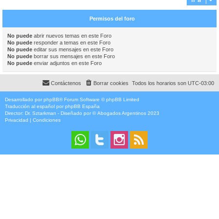
Permisos del foro
No puede
abrir nuevos temas en este Foro
No puede
responder a temas en este Foro
No puede
editar sus mensajes en este Foro
No puede
borrar sus mensajes en este Foro
No puede
enviar adjuntos en este Foro
Contáctenos
Borrar cookies
Todos los horarios son
UTC-03:00
Desarrollado por
phpBB
® Forum Software © phpBB Limited
Traducción al español por
phpBB España
Director:
Dr. Sztarkman
- Diseñado por ©
Abogados Argentinos
2023
Privacidad
|
Condiciones