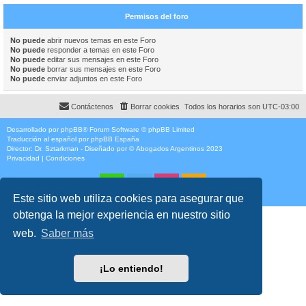
Permisos del foro
No puede
abrir nuevos temas en este Foro
No puede
responder a temas en este Foro
No puede
editar sus mensajes en este Foro
No puede
borrar sus mensajes en este Foro
No puede
enviar adjuntos en este Foro
Contáctenos
Borrar cookies
Todos los horarios son
UTC-03:00
Desarrollado por
phpBB
® Forum Software © phpBB Limited
Traducción al español por
phpBB España
Director:
Dr. Sztarkman
- Diseñado por ©
Abogados Argentinos
2023
Privacidad
|
Condiciones
Este sitio web utiliza cookies para asegurar que
obtenga la mejor experiencia en nuestro sitio
web.
Saber más
¡Lo entiendo!