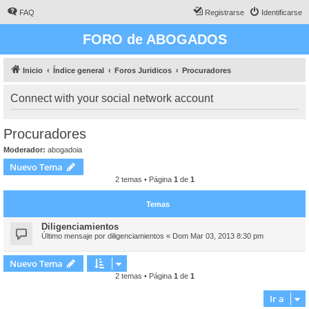
FAQ
Registrarse
Identificarse
FORO de ABOGADOS
Inicio
Índice general
Foros Juridicos
Procuradores
Connect with your social network account
Procuradores
Moderador:
abogadoia
Nuevo Tema
2 temas • Página
1
de
1
Temas
Diligenciamientos
Último mensaje por
diligenciamientos
«
Dom Mar 03, 2013 8:30 pm
Nuevo Tema
2 temas • Página
1
de
1
Ir a