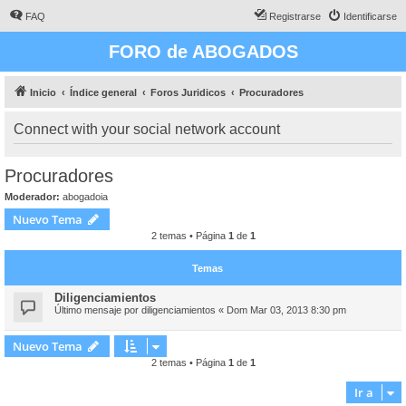
FAQ
Registrarse
Identificarse
FORO de ABOGADOS
Inicio
Índice general
Foros Juridicos
Procuradores
Connect with your social network account
Procuradores
Moderador:
abogadoia
Nuevo Tema
2 temas • Página
1
de
1
Temas
Diligenciamientos
Último mensaje por
diligenciamientos
«
Dom Mar 03, 2013 8:30 pm
Nuevo Tema
2 temas • Página
1
de
1
Ir a