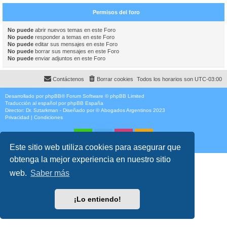
Permisos del foro
No puede
abrir nuevos temas en este Foro
No puede
responder a temas en este Foro
No puede
editar sus mensajes en este Foro
No puede
borrar sus mensajes en este Foro
No puede
enviar adjuntos en este Foro
Contáctenos
Borrar cookies
Todos los horarios son
UTC-03:00
Desarrollado por
phpBB
® Forum Software © phpBB Limited
Traducción al español por
phpBB España
Director:
Dr. Sztarkman
- Diseñado por ©
Abogados Argentinos
2023
Privacidad
|
Condiciones
Este sitio web utiliza cookies para asegurar que
obtenga la mejor experiencia en nuestro sitio
web.
Saber más
¡Lo entiendo!