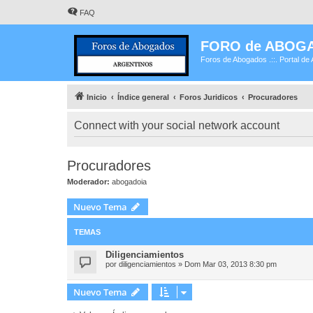
FAQ
FORO de ABOG
Foros de Abogados .::. Portal de 
Inicio
Índice general
Foros Juridicos
Procuradores
Connect with your social network account
Procuradores
Moderador:
abogadoia
Nuevo Tema
TEMAS
Diligenciamientos
por
diligenciamientos
»
Dom Mar 03, 2013 8:30 pm
Nuevo Tema