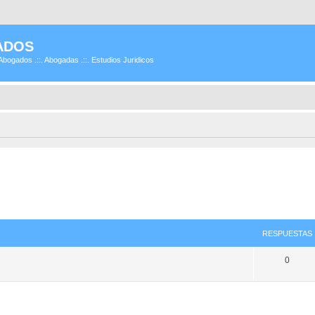
ADOS
Abogados .::. Abogadas .::. Estudios Juridicos
RESPUESTAS
0