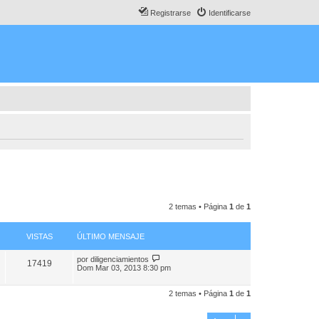
Registrarse
Identificarse
2 temas • Página
1
de
1
VISTAS
ÚLTIMO MENSAJE
por
diligenciamientos
17419
Dom Mar 03, 2013 8:30 pm
2 temas • Página
1
de
1