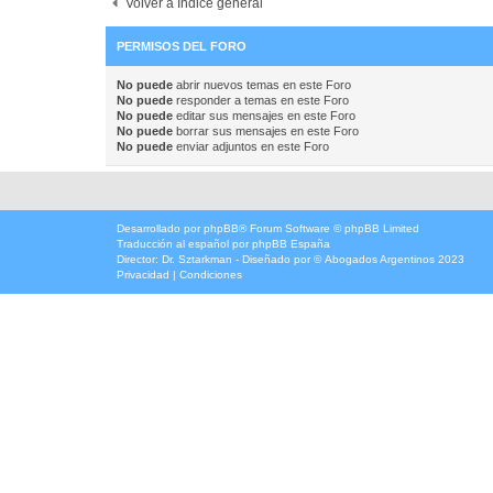
Volver a Índice general
PERMISOS DEL FORO
No puede
abrir nuevos temas en este Foro
No puede
responder a temas en este Foro
No puede
editar sus mensajes en este Foro
No puede
borrar sus mensajes en este Foro
No puede
enviar adjuntos en este Foro
Desarrollado por
phpBB
® Forum Software © phpBB Limited
Traducción al español por
phpBB España
Director:
Dr. Sztarkman
- Diseñado por ©
Abogados Argentinos
2023
Privacidad
|
Condiciones