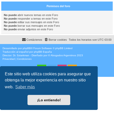
Permisos del foro
No puede
abrir nuevos temas en este Foro
No puede
responder a temas en este Foro
No puede
editar sus mensajes en este Foro
No puede
borrar sus mensajes en este Foro
No puede
enviar adjuntos en este Foro
Contáctenos
Borrar cookies
Todos los horarios son
UTC-03:00
Desarrollado por
phpBB
® Forum Software © phpBB Limited
Traducción al español por
phpBB España
Director:
Dr. Sztarkman
- Diseñado por ©
Abogados Argentinos
2023
Privacidad
|
Condiciones
Este sitio web utiliza cookies para asegurar que
obtenga la mejor experiencia en nuestro sitio
web.
Saber más
¡Lo entiendo!