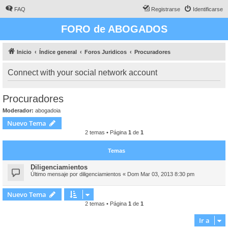
FAQ
Registrarse
Identificarse
FORO de ABOGADOS
Inicio
Índice general
Foros Juridicos
Procuradores
Connect with your social network account
Procuradores
Moderador:
abogadoia
Nuevo Tema
2 temas • Página
1
de
1
Temas
Diligenciamientos
Último mensaje por
diligenciamientos
«
Dom Mar 03, 2013 8:30 pm
Nuevo Tema
2 temas • Página
1
de
1
Ir a