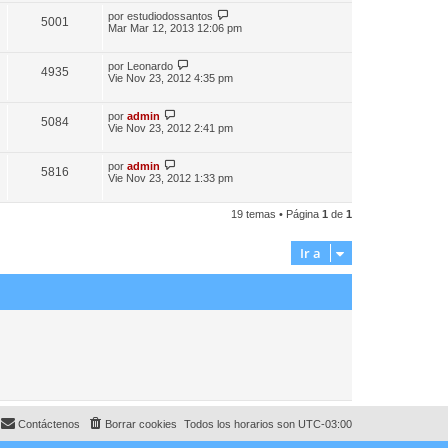
por
estudiodossantos
5001
Mar Mar 12, 2013 12:06 pm
por
Leonardo
4935
Vie Nov 23, 2012 4:35 pm
por
admin
5084
Vie Nov 23, 2012 2:41 pm
por
admin
5816
Vie Nov 23, 2012 1:33 pm
19 temas • Página
1
de
1
Ir a
Contáctenos
Borrar cookies
Todos los horarios son
UTC-03:00