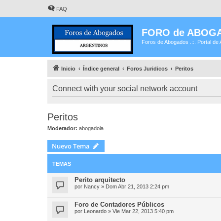
FAQ
FORO de ABOG
Foros de Abogados .::. Portal de 
Inicio
Índice general
Foros Juridicos
Peritos
Connect with your social network account
Peritos
Moderador:
abogadoia
Nuevo Tema
TEMAS
Perito arquitecto
por
Nancy
»
Dom Abr 21, 2013 2:24 pm
Foro de Contadores Públicos
por
Leonardo
»
Vie Mar 22, 2013 5:40 pm