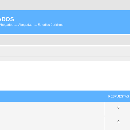
ADOS
Abogados .::. Abogadas .::. Estudios Juridicos
RESPUESTAS
0
0