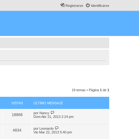
Registrarse
Identificarse
19 temas • Página
1
de
1
VISTAS
ÚLTIMO MENSAJE
por
Nancy
18868
Dom Abr 21, 2013 2:24 pm
por
Leonardo
4834
Vie Mar 22, 2013 5:40 pm