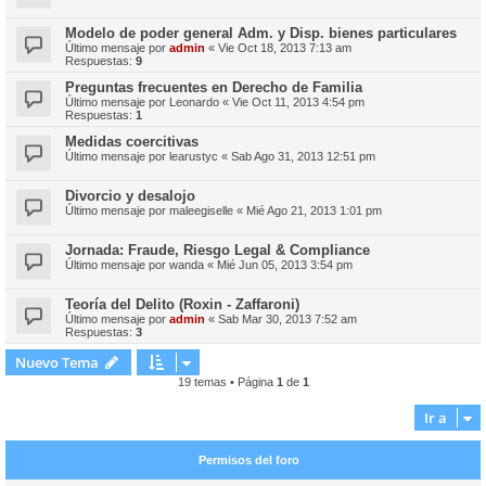
Modelo de poder general Adm. y Disp. bienes particulares
Último mensaje por
admin
«
Vie Oct 18, 2013 7:13 am
Respuestas:
9
Preguntas frecuentes en Derecho de Familia
Último mensaje por
Leonardo
«
Vie Oct 11, 2013 4:54 pm
Respuestas:
1
Medidas coercitivas
Último mensaje por
learustyc
«
Sab Ago 31, 2013 12:51 pm
Divorcio y desalojo
Último mensaje por
maleegiselle
«
Mié Ago 21, 2013 1:01 pm
Jornada: Fraude, Riesgo Legal & Compliance
Último mensaje por
wanda
«
Mié Jun 05, 2013 3:54 pm
Teoría del Delito (Roxin - Zaffaroni)
Último mensaje por
admin
«
Sab Mar 30, 2013 7:52 am
Respuestas:
3
Nuevo Tema
19 temas • Página
1
de
1
Ir a
Permisos del foro