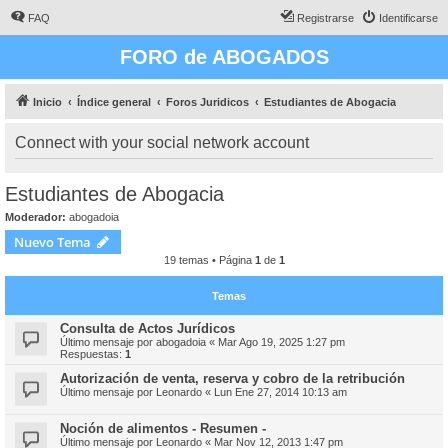
FAQ
Registrarse
Identificarse
FORO de ABOGADOS
Inicio
Índice general
Foros Juridicos
Estudiantes de Abogacia
Connect with your social network account
Estudiantes de Abogacia
Moderador:
abogadoia
Nuevo Tema
19 temas • Página
1
de
1
Temas
Consulta de Actos Jurídicos
Último mensaje por
abogadoia
«
Mar Ago 19, 2025 1:27 pm
Respuestas:
1
Autorización de venta, reserva y cobro de la retribución
Último mensaje por
Leonardo
«
Lun Ene 27, 2014 10:13 am
Noción de alimentos - Resumen -
Último mensaje por
Leonardo
«
Mar Nov 12, 2013 1:47 pm