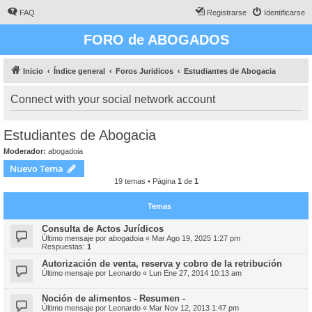
FAQ
Registrarse
Identificarse
FORO de ABOGADOS
Inicio
Índice general
Foros Juridicos
Estudiantes de Abogacia
Connect with your social network account
Estudiantes de Abogacia
Moderador:
abogadoia
Nuevo Tema
19 temas • Página
1
de
1
Temas
Consulta de Actos Jurídicos
Último mensaje por
abogadoia
«
Mar Ago 19, 2025 1:27 pm
Respuestas:
1
Autorización de venta, reserva y cobro de la retribución
Último mensaje por
Leonardo
«
Lun Ene 27, 2014 10:13 am
Noción de alimentos - Resumen -
Último mensaje por
Leonardo
«
Mar Nov 12, 2013 1:47 pm