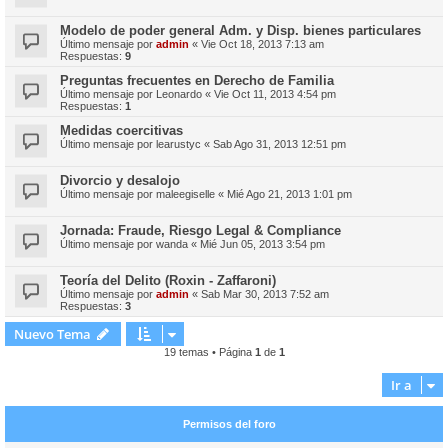
Modelo de poder general Adm. y Disp. bienes particulares
Último mensaje por
admin
«
Vie Oct 18, 2013 7:13 am
Respuestas:
9
Preguntas frecuentes en Derecho de Familia
Último mensaje por
Leonardo
«
Vie Oct 11, 2013 4:54 pm
Respuestas:
1
Medidas coercitivas
Último mensaje por
learustyc
«
Sab Ago 31, 2013 12:51 pm
Divorcio y desalojo
Último mensaje por
maleegiselle
«
Mié Ago 21, 2013 1:01 pm
Jornada: Fraude, Riesgo Legal & Compliance
Último mensaje por
wanda
«
Mié Jun 05, 2013 3:54 pm
Teoría del Delito (Roxin - Zaffaroni)
Último mensaje por
admin
«
Sab Mar 30, 2013 7:52 am
Respuestas:
3
Nuevo Tema
19 temas • Página
1
de
1
Ir a
Permisos del foro