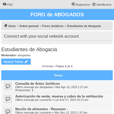
FAQ
Registrarse
Identificarse
FORO de ABOGADOS
Inicio
Índice general
Foros Juridicos
Estudiantes de Abogacia
Connect with your social network account
Estudiantes de Abogacia
Moderador:
abogadoia
Nuevo Tema
19 temas • Página
1
de
1
Temas
Consulta de Actos Jurídicos
Último mensaje por
abogadoia
«
Mar Ago 19, 2025 1:27 pm
Respuestas:
1
Autorización de venta, reserva y cobro de la retribución
Último mensaje por
Leonardo
«
Lun Ene 27, 2014 10:13 am
Noción de alimentos - Resumen -
Último mensaje por
Leonardo
«
Mar Nov 12, 2013 1:47 pm