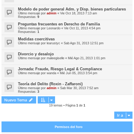
Modelo de poder general Adm. y Disp. bienes particulares
Último mensaje por
admin
«
Vie Oct 18, 2013 7:13 am
Respuestas:
9
Preguntas frecuentes en Derecho de Familia
Último mensaje por
Leonardo
«
Vie Oct 11, 2013 4:54 pm
Respuestas:
1
Medidas coercitivas
Último mensaje por
learustyc
«
Sab Ago 31, 2013 12:51 pm
Divorcio y desalojo
Último mensaje por
maleegiselle
«
Mié Ago 21, 2013 1:01 pm
Jornada: Fraude, Riesgo Legal & Compliance
Último mensaje por
wanda
«
Mié Jun 05, 2013 3:54 pm
Teoría del Delito (Roxin - Zaffaroni)
Último mensaje por
admin
«
Sab Mar 30, 2013 7:52 am
Respuestas:
3
Nuevo Tema
19 temas • Página
1
de
1
Ir a
Permisos del foro