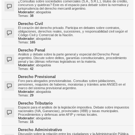
¿Consultas sobre sociedades comerciales (S.A., S.R.L.), títulos de crédito,
concursos y quiebras? Este es el espacio para debatir sobre la normativa y
jurisprudencia del derecho mercantil argentino.
Moderador:
abogadoia
Temas:
38
Derecho Civil
El corazón del derecho privado. Participa en debates sobre contratos,
obligaciones, derechos reales, sucesiones, y responsabilidad civil según el
Código Civil y Comercial de la Nación.
Moderador:
abogadoia
Temas:
165
Derecho Penal
Análisis y debate sobre la parte general y especial del Derecho Penal
argentino. Discute sobre delitos, garantías constitucionales, procedimiento
penal y las últimas reformas legislativas en la materia.
Moderador:
abogadoia
Temas:
42
Derecho Previsional
Foro para abogados previsionalistas. Consultas sobre jubilaciones,
pensiones, reajustes de haberes, moratorias y trámites ante ANSES en el
marco del sistema previsional argentino.
Moderador:
abogadoia
Temas:
29
Derecho Tributario
Espacio para el análisis de la legislación impositiva. Debate sobre impuestos
nacionales (IVA, Ganancias), provinciales (IIBB) y tasas municipales.
Procedimientos y defensas ante AFIP y rentas locales.
Moderador:
abogadoia
Temas:
15
Derecho Administrativo
Discusión sobre la relación entre los ciudadanos y la Administración Pública.