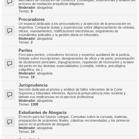
alternativo de resolución de conflictos. Estrategias, experiencias y análisis del
proceso de mediación prejudicial obligatoria.
Moderador:
abogadoia
Temas:
9
Procuradores
Un espacio dedicado a los procuradores y al ejercicio de la procuración en
Argentina. Comparte dudas y experiencias sobre diligenciamiento de cédulas,
oficios, mandamientos, notificaciones electrónicas, seguimiento de
expedientes judiciales y la gestión diaria en tribunales.
Moderador:
abogadoia
Temas:
2
Peritos
Foro para peritos, consultores técnicos y expertos auxiliares de la justicia.
Debate sobre inscripciones, designaciones de oficio y de parte, presentación
de dictámenes periciales, impugnaciones, regulación de honorarios y la labor
del perito en las distintas especialidades (contable, médica, psicológica,
caligráfica, etc.).
Moderador:
abogadoia
Temas:
19
Jurisprudencia
Sección dedicada al posteo y análisis de fallos relevantes de la Corte
Suprema y tribunales inferiores. Aporta la jurisprudencia más reciente y
debate sus implicancias en el ejercicio profesional.
Moderador:
abogadoia
Temas:
1308
Estudiantes de Abogacia
El rincón para los futuros colegas. Consultas sobre la cursada, materias,
preparación de exámenes finales, cátedras recomendadas y los primeros
pasos en la profesión de abogado.
Moderador:
abogadoia
Temas:
19