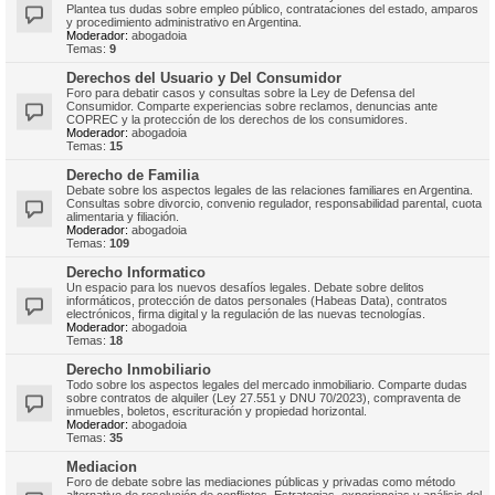
Plantea tus dudas sobre empleo público, contrataciones del estado, amparos
y procedimiento administrativo en Argentina.
Moderador:
abogadoia
Temas:
9
Derechos del Usuario y Del Consumidor
Foro para debatir casos y consultas sobre la Ley de Defensa del
Consumidor. Comparte experiencias sobre reclamos, denuncias ante
COPREC y la protección de los derechos de los consumidores.
Moderador:
abogadoia
Temas:
15
Derecho de Familia
Debate sobre los aspectos legales de las relaciones familiares en Argentina.
Consultas sobre divorcio, convenio regulador, responsabilidad parental, cuota
alimentaria y filiación.
Moderador:
abogadoia
Temas:
109
Derecho Informatico
Un espacio para los nuevos desafíos legales. Debate sobre delitos
informáticos, protección de datos personales (Habeas Data), contratos
electrónicos, firma digital y la regulación de las nuevas tecnologías.
Moderador:
abogadoia
Temas:
18
Derecho Inmobiliario
Todo sobre los aspectos legales del mercado inmobiliario. Comparte dudas
sobre contratos de alquiler (Ley 27.551 y DNU 70/2023), compraventa de
inmuebles, boletos, escrituración y propiedad horizontal.
Moderador:
abogadoia
Temas:
35
Mediacion
Foro de debate sobre las mediaciones públicas y privadas como método