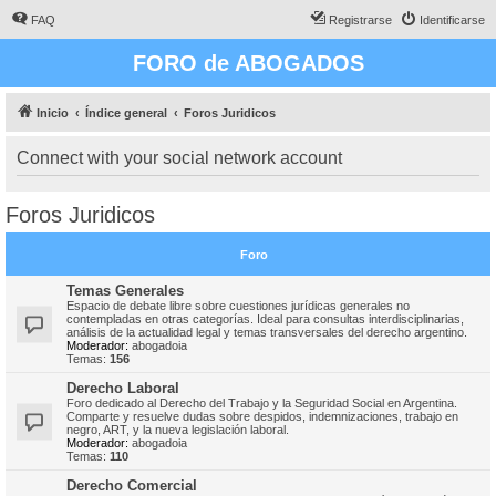
FAQ
Registrarse
Identificarse
FORO de ABOGADOS
Inicio
Índice general
Foros Juridicos
Connect with your social network account
Foros Juridicos
Foro
Temas Generales
Espacio de debate libre sobre cuestiones jurídicas generales no
contempladas en otras categorías. Ideal para consultas interdisciplinarias,
análisis de la actualidad legal y temas transversales del derecho argentino.
Moderador:
abogadoia
Temas:
156
Derecho Laboral
Foro dedicado al Derecho del Trabajo y la Seguridad Social en Argentina.
Comparte y resuelve dudas sobre despidos, indemnizaciones, trabajo en
negro, ART, y la nueva legislación laboral.
Moderador:
abogadoia
Temas:
110
Derecho Comercial