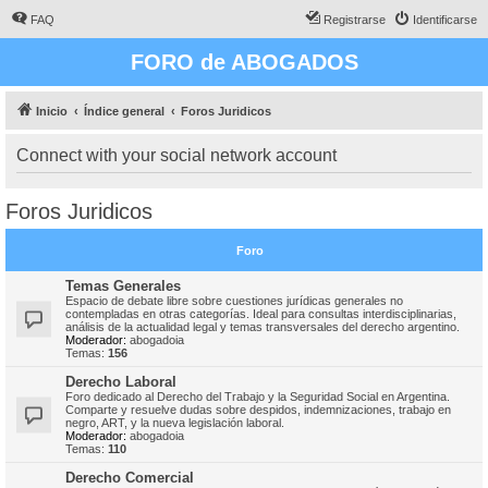
FAQ
Registrarse
Identificarse
FORO de ABOGADOS
Inicio
Índice general
Foros Juridicos
Connect with your social network account
Foros Juridicos
Foro
Temas Generales
Espacio de debate libre sobre cuestiones jurídicas generales no
contempladas en otras categorías. Ideal para consultas interdisciplinarias,
análisis de la actualidad legal y temas transversales del derecho argentino.
Moderador:
abogadoia
Temas:
156
Derecho Laboral
Foro dedicado al Derecho del Trabajo y la Seguridad Social en Argentina.
Comparte y resuelve dudas sobre despidos, indemnizaciones, trabajo en
negro, ART, y la nueva legislación laboral.
Moderador:
abogadoia
Temas:
110
Derecho Comercial