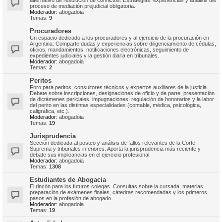
alternativo de resolución de conflictos. Estrategias, experiencias y análisis del
proceso de mediación prejudicial obligatoria.
Moderador:
abogadoia
Temas:
9
Procuradores
Un espacio dedicado a los procuradores y al ejercicio de la procuración en
Argentina. Comparte dudas y experiencias sobre diligenciamiento de cédulas,
oficios, mandamientos, notificaciones electrónicas, seguimiento de
expedientes judiciales y la gestión diaria en tribunales.
Moderador:
abogadoia
Temas:
2
Peritos
Foro para peritos, consultores técnicos y expertos auxiliares de la justicia.
Debate sobre inscripciones, designaciones de oficio y de parte, presentación
de dictámenes periciales, impugnaciones, regulación de honorarios y la labor
del perito en las distintas especialidades (contable, médica, psicológica,
caligráfica, etc.).
Moderador:
abogadoia
Temas:
19
Jurisprudencia
Sección dedicada al posteo y análisis de fallos relevantes de la Corte
Suprema y tribunales inferiores. Aporta la jurisprudencia más reciente y
debate sus implicancias en el ejercicio profesional.
Moderador:
abogadoia
Temas:
1308
Estudiantes de Abogacia
El rincón para los futuros colegas. Consultas sobre la cursada, materias,
preparación de exámenes finales, cátedras recomendadas y los primeros
pasos en la profesión de abogado.
Moderador:
abogadoia
Temas:
19