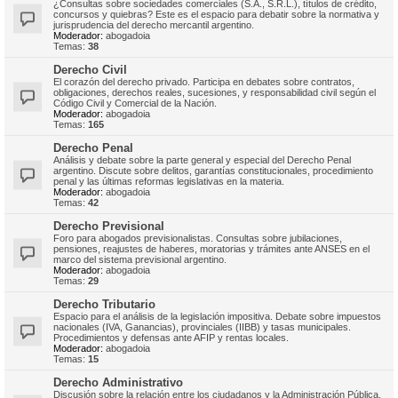
¿Consultas sobre sociedades comerciales (S.A., S.R.L.), títulos de crédito,
concursos y quiebras? Este es el espacio para debatir sobre la normativa y
jurisprudencia del derecho mercantil argentino.
Moderador:
abogadoia
Temas:
38
Derecho Civil
El corazón del derecho privado. Participa en debates sobre contratos,
obligaciones, derechos reales, sucesiones, y responsabilidad civil según el
Código Civil y Comercial de la Nación.
Moderador:
abogadoia
Temas:
165
Derecho Penal
Análisis y debate sobre la parte general y especial del Derecho Penal
argentino. Discute sobre delitos, garantías constitucionales, procedimiento
penal y las últimas reformas legislativas en la materia.
Moderador:
abogadoia
Temas:
42
Derecho Previsional
Foro para abogados previsionalistas. Consultas sobre jubilaciones,
pensiones, reajustes de haberes, moratorias y trámites ante ANSES en el
marco del sistema previsional argentino.
Moderador:
abogadoia
Temas:
29
Derecho Tributario
Espacio para el análisis de la legislación impositiva. Debate sobre impuestos
nacionales (IVA, Ganancias), provinciales (IIBB) y tasas municipales.
Procedimientos y defensas ante AFIP y rentas locales.
Moderador:
abogadoia
Temas:
15
Derecho Administrativo
Discusión sobre la relación entre los ciudadanos y la Administración Pública.