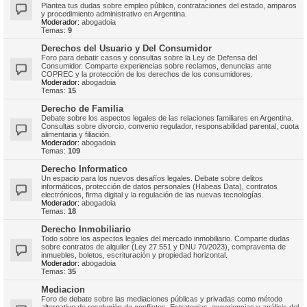
Plantea tus dudas sobre empleo público, contrataciones del estado, amparos
y procedimiento administrativo en Argentina.
Moderador:
abogadoia
Temas:
9
Derechos del Usuario y Del Consumidor
Foro para debatir casos y consultas sobre la Ley de Defensa del
Consumidor. Comparte experiencias sobre reclamos, denuncias ante
COPREC y la protección de los derechos de los consumidores.
Moderador:
abogadoia
Temas:
15
Derecho de Familia
Debate sobre los aspectos legales de las relaciones familiares en Argentina.
Consultas sobre divorcio, convenio regulador, responsabilidad parental, cuota
alimentaria y filiación.
Moderador:
abogadoia
Temas:
109
Derecho Informatico
Un espacio para los nuevos desafíos legales. Debate sobre delitos
informáticos, protección de datos personales (Habeas Data), contratos
electrónicos, firma digital y la regulación de las nuevas tecnologías.
Moderador:
abogadoia
Temas:
18
Derecho Inmobiliario
Todo sobre los aspectos legales del mercado inmobiliario. Comparte dudas
sobre contratos de alquiler (Ley 27.551 y DNU 70/2023), compraventa de
inmuebles, boletos, escrituración y propiedad horizontal.
Moderador:
abogadoia
Temas:
35
Mediacion
Foro de debate sobre las mediaciones públicas y privadas como método