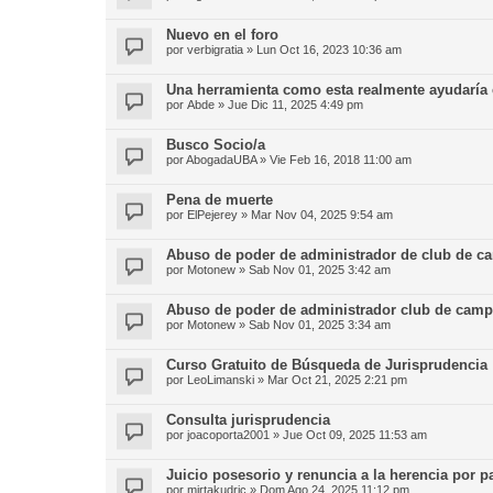
Nuevo en el foro
por
verbigratia
»
Lun Oct 16, 2023 10:36 am
Una herramienta como esta realmente ayudaría e
por
Abde
»
Jue Dic 11, 2025 4:49 pm
Busco Socio/a
por
AbogadaUBA
»
Vie Feb 16, 2018 11:00 am
Pena de muerte
por
ElPejerey
»
Mar Nov 04, 2025 9:54 am
Abuso de poder de administrador de club de c
por
Motonew
»
Sab Nov 01, 2025 3:42 am
Abuso de poder de administrador club de cam
por
Motonew
»
Sab Nov 01, 2025 3:34 am
Curso Gratuito de Búsqueda de Jurisprudencia
por
LeoLimanski
»
Mar Oct 21, 2025 2:21 pm
Consulta jurisprudencia
por
joacoporta2001
»
Jue Oct 09, 2025 11:53 am
Juicio posesorio y renuncia a la herencia por p
por
mirtakudric
»
Dom Ago 24, 2025 11:12 pm