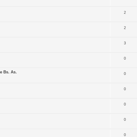
2
2
3
0
e Bs. As.
0
0
0
0
0