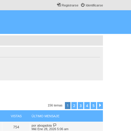
Registrarse
Identificarse
1
2
3
4
5
Siguiente
156 temas
VISTAS
ÚLTIMO MENSAJE
por
abogadoia
754
Mié Ene 28, 2026 5:06 am