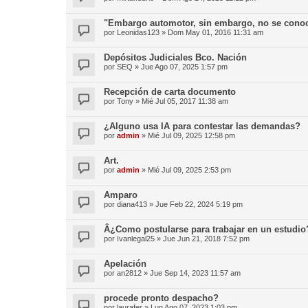
"Embargo automotor, sin embargo, no se conoc
por
Leonidas123
»
Dom May 01, 2016 11:31 am
Depósitos Judiciales Bco. Nación
por
SEQ
»
Jue Ago 07, 2025 1:57 pm
Recepción de carta documento
por
Tony
»
Mié Jul 05, 2017 11:38 am
¿Alguno usa IA para contestar las demandas?
por
admin
»
Mié Jul 09, 2025 12:58 pm
Art.
por
admin
»
Mié Jul 09, 2025 2:53 pm
Amparo
por
diana413
»
Jue Feb 22, 2024 5:19 pm
Â¿Como postularse para trabajar en un estudio
por
Ivanlegal25
»
Jue Jun 21, 2018 7:52 pm
Apelación
por
an2812
»
Jue Sep 14, 2023 11:57 am
procede pronto despacho?
por
laurafer
»
Lun Ago 07, 2023 1:03 pm