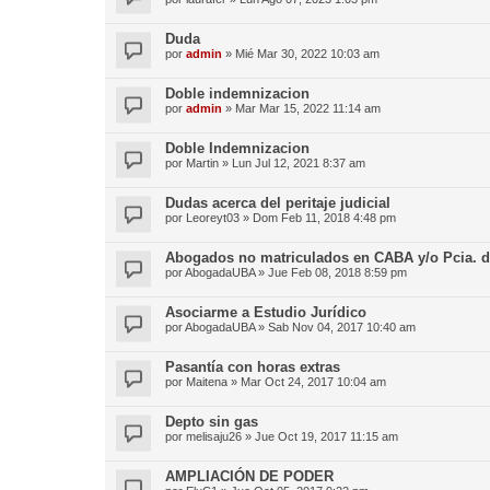
Duda
por
admin
»
Mié Mar 30, 2022 10:03 am
Doble indemnizacion
por
admin
»
Mar Mar 15, 2022 11:14 am
Doble Indemnizacion
por
Martin
»
Lun Jul 12, 2021 8:37 am
Dudas acerca del peritaje judicial
por
Leoreyt03
»
Dom Feb 11, 2018 4:48 pm
Abogados no matriculados en CABA y/o Pcia. d
por
AbogadaUBA
»
Jue Feb 08, 2018 8:59 pm
Asociarme a Estudio Jurídico
por
AbogadaUBA
»
Sab Nov 04, 2017 10:40 am
Pasantía con horas extras
por
Maitena
»
Mar Oct 24, 2017 10:04 am
Depto sin gas
por
melisaju26
»
Jue Oct 19, 2017 11:15 am
AMPLIACIÓN DE PODER