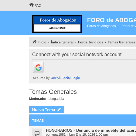
FAQ
FORO de ABOG
Foros de Abogados .::. Portal de 
Inicio
Índice general
Foros Juridicos
Temas Generales
Connect with your social network account
Temas Generales
Moderador:
abogadoia
Nuevo Tema
TEMAS
HONORARIOS - Denuncia de inmueble del acervo
por
legal1981
»
Lun Ene 19, 2026 1:00 pm