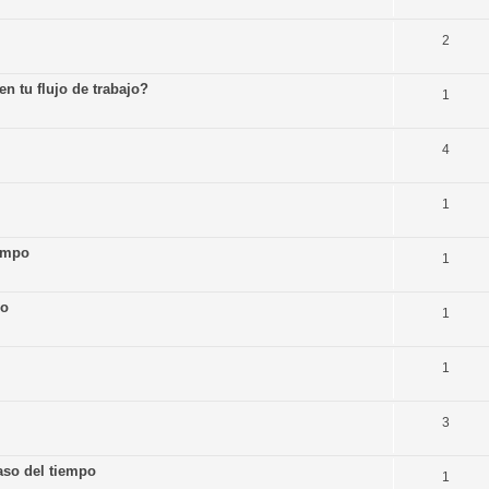
2
n tu flujo de trabajo?
1
4
1
ampo
1
po
1
1
3
aso del tiempo
1