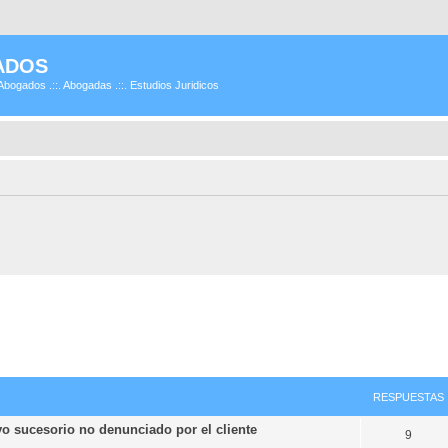
ADOS
Abogados .::. Abogadas .::. Estudios Juridicos
RESPUESTAS
 sucesorio no denunciado por el cliente
9