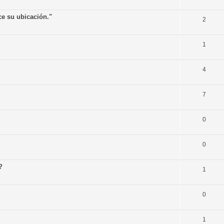
e su ubicación."
2
1
4
7
0
0
?
1
0
1