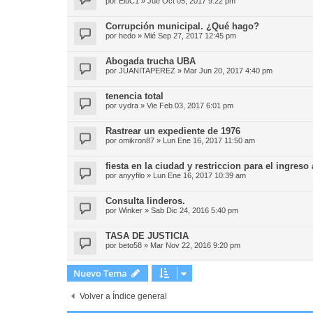
por
EluC1
»
Jue Oct 05, 2017 9:22 pm
Corrupción municipal. ¿Qué hago?
por
hedo
»
Mié Sep 27, 2017 12:45 pm
Abogada trucha UBA
por
JUANITAPEREZ
»
Mar Jun 20, 2017 4:40 pm
tenencia total
por
vydra
»
Vie Feb 03, 2017 6:01 pm
Rastrear un expediente de 1976
por
omikron87
»
Lun Ene 16, 2017 11:50 am
fiesta en la ciudad y restriccion para el ingreso
por
anyyfilo
»
Lun Ene 16, 2017 10:39 am
Consulta linderos.
por
Winker
»
Sab Dic 24, 2016 5:40 pm
TASA DE JUSTICIA
por
beto58
»
Mar Nov 22, 2016 9:20 pm
Nuevo Tema
Volver a Índice general