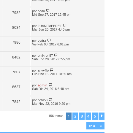
por
hedo
7982
Mié Sep 27, 2017 12:45 pm
por
JUANITAPEREZ
8034
Mar Jun 20, 2017 4:40 pm
por
vydra
7986
Vie Feb 03, 2017 6:01 pm
por
omikron87
8482
Sab Ene 28, 2017 8:55 pm
por
anyyfilo
7807
Lun Ene 16, 2017 10:39 am
por
admin
8637
Sab Dic 24, 2016 6:48 pm
por
beto58
7842
Mar Nov 22, 2016 9:20 pm
1
2
3
4
5
Siguiente
156 temas
Ir a