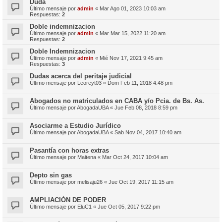
Duda
Último mensaje por
admin
«
Mar Ago 01, 2023 10:03 am
Respuestas:
2
Doble indemnizacion
Último mensaje por
admin
«
Mar Mar 15, 2022 11:20 am
Respuestas:
2
Doble Indemnizacion
Último mensaje por
admin
«
Mié Nov 17, 2021 9:45 am
Respuestas:
3
Dudas acerca del peritaje judicial
Último mensaje por
Leoreyt03
«
Dom Feb 11, 2018 4:48 pm
Abogados no matriculados en CABA y/o Pcia. de Bs. As.
Último mensaje por
AbogadaUBA
«
Jue Feb 08, 2018 8:59 pm
Asociarme a Estudio Jurídico
Último mensaje por
AbogadaUBA
«
Sab Nov 04, 2017 10:40 am
Pasantía con horas extras
Último mensaje por
Maitena
«
Mar Oct 24, 2017 10:04 am
Depto sin gas
Último mensaje por
melisaju26
«
Jue Oct 19, 2017 11:15 am
AMPLIACIÓN DE PODER
Último mensaje por
EluC1
«
Jue Oct 05, 2017 9:22 pm