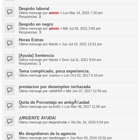
Despido laboral
Último mensaje por
admin
«
Lun Mar 14, 2022 7:30 pm
Respuestas:
2
Despido en negro
Último mensaje por
admin
«
Mié Jul 28, 2021 3:56 pm
Respuestas:
3
Horas Extras
Último mensaje por
Martin
«
Jue Jul 15, 2021 12:51 pm
[Ayuda] Sentencia
Último mensaje por
Martin
«
Dom Jul 11, 2021 9:54 am
Respuestas:
1
Tema complicado, poca experiencia.
Último mensaje por
Juancu
«
Lun Oct 02, 2017 5:10 pm
prestacion por desempleo rechazada
Último mensaje por
rafa9009
«
Mié Jun 07, 2017 12:59 am
Quita de Porcentaje en antigÃ¼edad
Último mensaje por
lucho81
«
Lun Mar 06, 2017 11:55 am
¡URGENTE AYUDA!
Último mensaje por
AlejandroAle
«
Vie Dic 16, 2016 5:54 pm
Me despidieron de la agencia
Último mensaje por
daniblogger
«
Jue Nov 03, 2016 10:02 pm