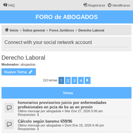
FAQ
Registrarse
Identificarse
FORO de ABOGADOS
Inicio
Índice general
Foros Juridicos
Derecho Laboral
Connect with your social network account
Derecho Laboral
Moderador:
abogadoia
Nuevo Tema
1
2
3
4
Siguiente
110 temas
Temas
honorarios provisorios juicio por enfermedades
profesionales en pcia de bs as en provin
Último mensaje por
abogadoia
«
Mar Ene 27, 2026 5:06 am
Respuestas:
1
Cálculo según baremo 659/96
Último mensaje por
abogadoia
«
Dom Ene 18, 2026 6:46 pm
Respuestas:
1