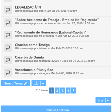
LEGALIZACIÃ“N
Último mensaje por
gfm
«
Lun Jul 04, 2016 4:29 pm
"Sobre Accidente de Trabajo - Empleo No Registrado"
Último mensaje por
mercedesnoemi
«
Lun Jun 27, 2016 12:52 am
"Reglamento de Honorarios (Laboral-Capital)"
Último mensaje por
MFernandez
«
Mar Abr 12, 2016 9:36 am
Citación como Testigo
Último mensaje por
tatoaer
«
Mar Feb 23, 2016 6:16 pm
Caserón de Quinta
Último mensaje por
rodriguezra2002
«
Jue Feb 04, 2016 11:28 pm
Vacaciones o Plus y Sac
Último mensaje por
alefaga
«
Mié Feb 03, 2016 11:25 am
Nuevo Tema
1
2
3
4
Siguiente
110 temas
Ir a
Permisos del foro