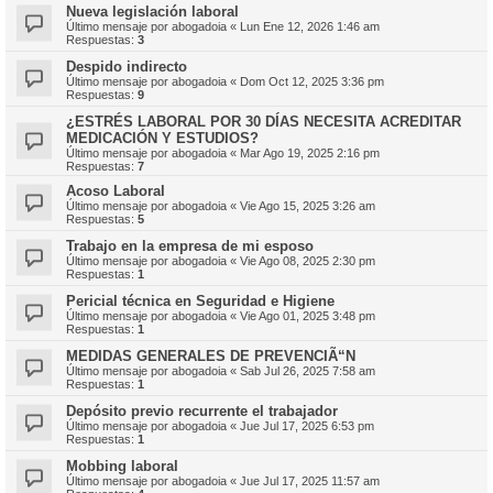
Nueva legislación laboral
Último mensaje por
abogadoia
«
Lun Ene 12, 2026 1:46 am
Respuestas:
3
Despido indirecto
Último mensaje por
abogadoia
«
Dom Oct 12, 2025 3:36 pm
Respuestas:
9
¿ESTRÉS LABORAL POR 30 DÍAS NECESITA ACREDITAR
MEDICACIÓN Y ESTUDIOS?
Último mensaje por
abogadoia
«
Mar Ago 19, 2025 2:16 pm
Respuestas:
7
Acoso Laboral
Último mensaje por
abogadoia
«
Vie Ago 15, 2025 3:26 am
Respuestas:
5
Trabajo en la empresa de mi esposo
Último mensaje por
abogadoia
«
Vie Ago 08, 2025 2:30 pm
Respuestas:
1
Pericial técnica en Seguridad e Higiene
Último mensaje por
abogadoia
«
Vie Ago 01, 2025 3:48 pm
Respuestas:
1
MEDIDAS GENERALES DE PREVENCIÃ“N
Último mensaje por
abogadoia
«
Sab Jul 26, 2025 7:58 am
Respuestas:
1
Depósito previo recurrente el trabajador
Último mensaje por
abogadoia
«
Jue Jul 17, 2025 6:53 pm
Respuestas:
1
Mobbing laboral
Último mensaje por
abogadoia
«
Jue Jul 17, 2025 11:57 am