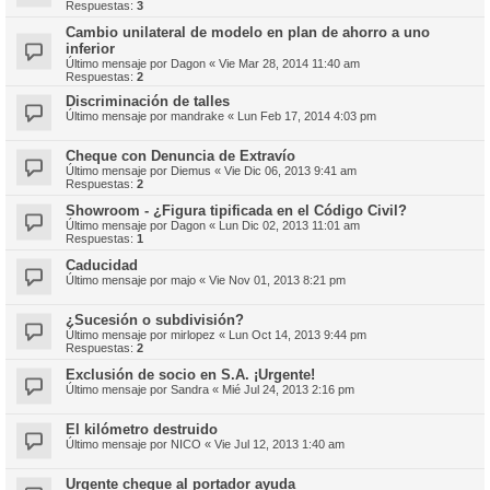
Respuestas:
3
Cambio unilateral de modelo en plan de ahorro a uno
inferior
Último mensaje por
Dagon
«
Vie Mar 28, 2014 11:40 am
Respuestas:
2
Discriminación de talles
Último mensaje por
mandrake
«
Lun Feb 17, 2014 4:03 pm
Cheque con Denuncia de Extravío
Último mensaje por
Diemus
«
Vie Dic 06, 2013 9:41 am
Respuestas:
2
Showroom - ¿Figura tipificada en el Código Civil?
Último mensaje por
Dagon
«
Lun Dic 02, 2013 11:01 am
Respuestas:
1
Caducidad
Último mensaje por
majo
«
Vie Nov 01, 2013 8:21 pm
¿Sucesión o subdivisión?
Último mensaje por
mirlopez
«
Lun Oct 14, 2013 9:44 pm
Respuestas:
2
Exclusión de socio en S.A. ¡Urgente!
Último mensaje por
Sandra
«
Mié Jul 24, 2013 2:16 pm
El kilómetro destruido
Último mensaje por
NICO
«
Vie Jul 12, 2013 1:40 am
Urgente cheque al portador ayuda