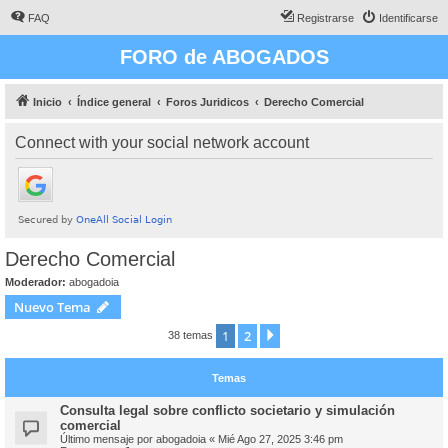
FAQ
Registrarse
Identificarse
FORO de ABOGADOS
Inicio
Índice general
Foros Juridicos
Derecho Comercial
Connect with your social network account
Derecho Comercial
Moderador:
abogadoia
Nuevo Tema
1
2
Siguiente
38 temas
Temas
Consulta legal sobre conflicto societario y simulación
comercial
Último mensaje por
abogadoia
«
Mié Ago 27, 2025 3:46 pm