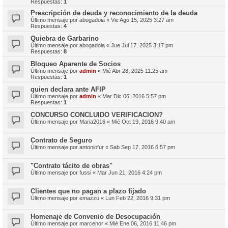
Respuestas:
1
Prescripción de deuda y reconocimiento de la deuda
Último mensaje por
abogadoia
«
Vie Ago 15, 2025 3:27 am
Respuestas:
4
Quiebra de Garbarino
Último mensaje por
abogadoia
«
Jue Jul 17, 2025 3:17 pm
Respuestas:
8
Bloqueo Aparente de Socios
Último mensaje por
admin
«
Mié Abr 23, 2025 11:25 am
Respuestas:
1
quien declara ante AFIP
Último mensaje por
admin
«
Mar Dic 06, 2016 5:57 pm
Respuestas:
1
CONCURSO CONCLUIDO VERIFICACION?
Último mensaje por
Maria2016
«
Mié Oct 19, 2016 9:40 am
Contrato de Seguro
Último mensaje por
antoniofur
«
Sab Sep 17, 2016 6:57 pm
"Contrato tácito de obras"
Último mensaje por
fussi
«
Mar Jun 21, 2016 4:24 pm
Clientes que no pagan a plazo fijado
Último mensaje por
emazzu
«
Lun Feb 22, 2016 9:31 pm
Homenaje de Convenio de Desocupación
Último mensaje por
marcenor
«
Mié Ene 06, 2016 11:46 pm