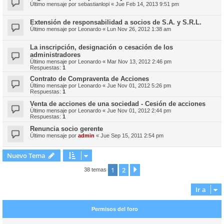
Último mensaje por
sebastianlopi
«
Jue Feb 14, 2013 9:51 pm
Extensión de responsabilidad a socios de S.A. y S.R.L.
Último mensaje por
Leonardo
«
Lun Nov 26, 2012 1:38 am
La inscripción, designación o cesación de los
administradores
Último mensaje por
Leonardo
«
Mar Nov 13, 2012 2:46 pm
Respuestas:
1
Contrato de Compraventa de Acciones
Último mensaje por
Leonardo
«
Jue Nov 01, 2012 5:26 pm
Respuestas:
1
Venta de acciones de una sociedad - Cesión de acciones
Último mensaje por
Leonardo
«
Jue Nov 01, 2012 2:44 pm
Respuestas:
1
Renuncia socio gerente
Último mensaje por
admin
«
Jue Sep 15, 2011 2:54 pm
Nuevo Tema
1
2
Siguiente
38 temas
Ir a
Permisos del foro