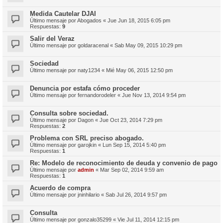
Medida Cautelar DJAI
Último mensaje por
Abogados
«
Jue Jun 18, 2015 6:05 pm
Respuestas:
9
Salir del Veraz
Último mensaje por
goldaracenal
«
Sab May 09, 2015 10:29 pm
Sociedad
Último mensaje por
naty1234
«
Mié May 06, 2015 12:50 pm
Denuncia por estafa cómo proceder
Último mensaje por
fernandorodeler
«
Jue Nov 13, 2014 9:54 pm
Consulta sobre sociedad.
Último mensaje por
Dagon
«
Jue Oct 23, 2014 7:29 pm
Respuestas:
2
Problema con SRL preciso abogado.
Último mensaje por
garojkin
«
Lun Sep 15, 2014 5:40 pm
Respuestas:
1
Re: Modelo de reconocimiento de deuda y convenio de pago
Último mensaje por
admin
«
Mar Sep 02, 2014 9:59 am
Respuestas:
1
Acuerdo de compra
Último mensaje por
jninhilario
«
Sab Jul 26, 2014 9:57 pm
Consulta
Último mensaje por
gonzalo35299
«
Vie Jul 11, 2014 12:15 pm