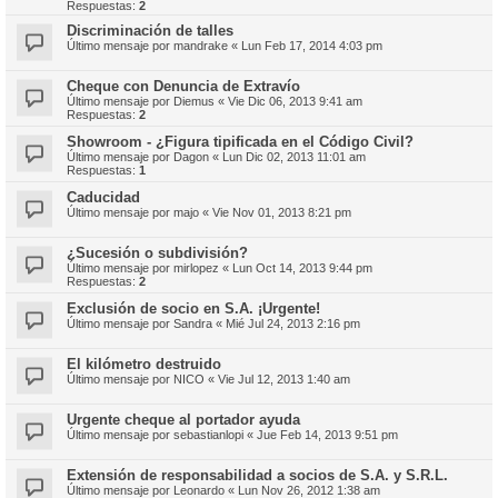
Respuestas:
2
Discriminación de talles
Último mensaje por
mandrake
«
Lun Feb 17, 2014 4:03 pm
Cheque con Denuncia de Extravío
Último mensaje por
Diemus
«
Vie Dic 06, 2013 9:41 am
Respuestas:
2
Showroom - ¿Figura tipificada en el Código Civil?
Último mensaje por
Dagon
«
Lun Dic 02, 2013 11:01 am
Respuestas:
1
Caducidad
Último mensaje por
majo
«
Vie Nov 01, 2013 8:21 pm
¿Sucesión o subdivisión?
Último mensaje por
mirlopez
«
Lun Oct 14, 2013 9:44 pm
Respuestas:
2
Exclusión de socio en S.A. ¡Urgente!
Último mensaje por
Sandra
«
Mié Jul 24, 2013 2:16 pm
El kilómetro destruido
Último mensaje por
NICO
«
Vie Jul 12, 2013 1:40 am
Urgente cheque al portador ayuda
Último mensaje por
sebastianlopi
«
Jue Feb 14, 2013 9:51 pm
Extensión de responsabilidad a socios de S.A. y S.R.L.
Último mensaje por
Leonardo
«
Lun Nov 26, 2012 1:38 am