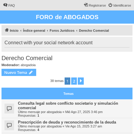
FAQ
Registrarse
Identificarse
FORO de ABOGADOS
Inicio
Índice general
Foros Juridicos
Derecho Comercial
Connect with your social network account
Derecho Comercial
Moderador:
abogadoia
Nuevo Tema
1
2
Siguiente
38 temas
Temas
Consulta legal sobre conflicto societario y simulación
comercial
Último mensaje por
abogadoia
«
Mié Ago 27, 2025 3:46 pm
Respuestas:
1
Prescripción de deuda y reconocimiento de la deuda
Último mensaje por
abogadoia
«
Vie Ago 15, 2025 3:27 am
Respuestas:
4