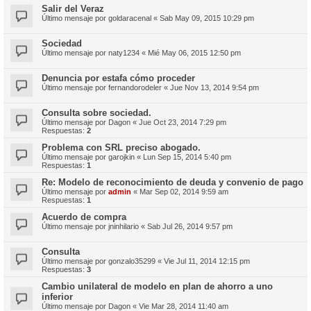
Salir del Veraz
Último mensaje por
goldaracenal
«
Sab May 09, 2015 10:29 pm
Sociedad
Último mensaje por
naty1234
«
Mié May 06, 2015 12:50 pm
Denuncia por estafa cómo proceder
Último mensaje por
fernandorodeler
«
Jue Nov 13, 2014 9:54 pm
Consulta sobre sociedad.
Último mensaje por
Dagon
«
Jue Oct 23, 2014 7:29 pm
Respuestas:
2
Problema con SRL preciso abogado.
Último mensaje por
garojkin
«
Lun Sep 15, 2014 5:40 pm
Respuestas:
1
Re: Modelo de reconocimiento de deuda y convenio de pago
Último mensaje por
admin
«
Mar Sep 02, 2014 9:59 am
Respuestas:
1
Acuerdo de compra
Último mensaje por
jninhilario
«
Sab Jul 26, 2014 9:57 pm
Consulta
Último mensaje por
gonzalo35299
«
Vie Jul 11, 2014 12:15 pm
Respuestas:
3
Cambio unilateral de modelo en plan de ahorro a uno
inferior
Último mensaje por
Dagon
«
Vie Mar 28, 2014 11:40 am