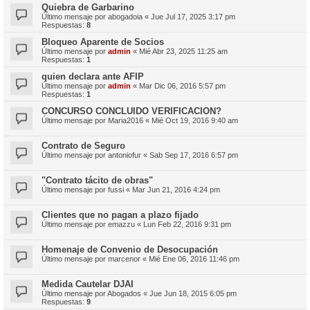
Quiebra de Garbarino
Último mensaje por
abogadoia
«
Jue Jul 17, 2025 3:17 pm
Respuestas:
8
Bloqueo Aparente de Socios
Último mensaje por
admin
«
Mié Abr 23, 2025 11:25 am
Respuestas:
1
quien declara ante AFIP
Último mensaje por
admin
«
Mar Dic 06, 2016 5:57 pm
Respuestas:
1
CONCURSO CONCLUIDO VERIFICACION?
Último mensaje por
Maria2016
«
Mié Oct 19, 2016 9:40 am
Contrato de Seguro
Último mensaje por
antoniofur
«
Sab Sep 17, 2016 6:57 pm
"Contrato tácito de obras"
Último mensaje por
fussi
«
Mar Jun 21, 2016 4:24 pm
Clientes que no pagan a plazo fijado
Último mensaje por
emazzu
«
Lun Feb 22, 2016 9:31 pm
Homenaje de Convenio de Desocupación
Último mensaje por
marcenor
«
Mié Ene 06, 2016 11:46 pm
Medida Cautelar DJAI
Último mensaje por
Abogados
«
Jue Jun 18, 2015 6:05 pm
Respuestas:
9