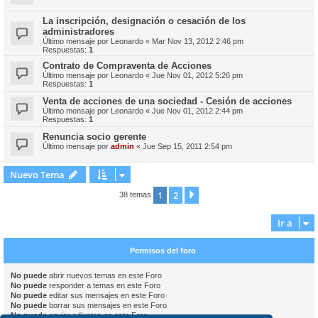
La inscripción, designación o cesación de los
administradores
Último mensaje por
Leonardo
«
Mar Nov 13, 2012 2:46 pm
Respuestas:
1
Contrato de Compraventa de Acciones
Último mensaje por
Leonardo
«
Jue Nov 01, 2012 5:26 pm
Respuestas:
1
Venta de acciones de una sociedad - Cesión de acciones
Último mensaje por
Leonardo
«
Jue Nov 01, 2012 2:44 pm
Respuestas:
1
Renuncia socio gerente
Último mensaje por
admin
«
Jue Sep 15, 2011 2:54 pm
Nuevo Tema
1
2
Siguiente
38 temas
Ir a
Permisos del foro
No puede
abrir nuevos temas en este Foro
No puede
responder a temas en este Foro
No puede
editar sus mensajes en este Foro
No puede
borrar sus mensajes en este Foro
No puede
enviar adjuntos en este Foro