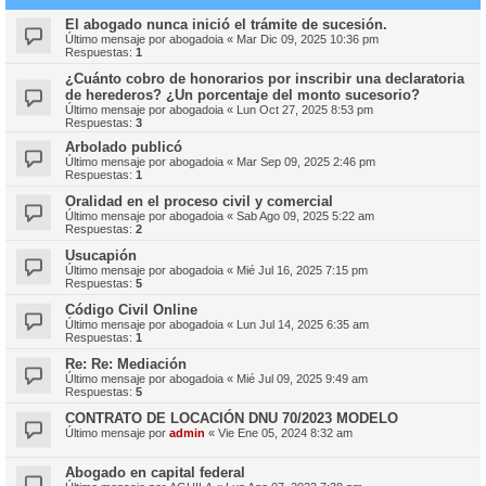
El abogado nunca inició el trámite de sucesión.
Último mensaje por
abogadoia
«
Mar Dic 09, 2025 10:36 pm
Respuestas:
1
¿Cuánto cobro de honorarios por inscribir una declaratoria
de herederos? ¿Un porcentaje del monto sucesorio?
Último mensaje por
abogadoia
«
Lun Oct 27, 2025 8:53 pm
Respuestas:
3
Arbolado publicó
Último mensaje por
abogadoia
«
Mar Sep 09, 2025 2:46 pm
Respuestas:
1
Oralidad en el proceso civil y comercial
Último mensaje por
abogadoia
«
Sab Ago 09, 2025 5:22 am
Respuestas:
2
Usucapión
Último mensaje por
abogadoia
«
Mié Jul 16, 2025 7:15 pm
Respuestas:
5
Código Civil Online
Último mensaje por
abogadoia
«
Lun Jul 14, 2025 6:35 am
Respuestas:
1
Re: Re: Mediación
Último mensaje por
abogadoia
«
Mié Jul 09, 2025 9:49 am
Respuestas:
5
CONTRATO DE LOCACIÓN DNU 70/2023 MODELO
Último mensaje por
admin
«
Vie Ene 05, 2024 8:32 am
Abogado en capital federal