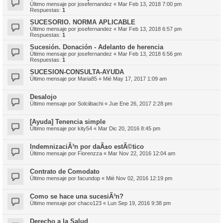
Último mensaje por
josefernandez
«
Mar Feb 13, 2018 7:00 pm
Respuestas:
1
SUCESORIO. NORMA APLICABLE
Último mensaje por
josefernandez
«
Mar Feb 13, 2018 6:57 pm
Respuestas:
1
Sucesión. Donación - Adelanto de herencia
Último mensaje por
josefernandez
«
Mar Feb 13, 2018 6:56 pm
Respuestas:
1
SUCESION-CONSULTA-AYUDA
Último mensaje por
Maria85
«
Mié May 17, 2017 1:09 am
Desalojo
Último mensaje por
Solciibachi
«
Jue Ene 26, 2017 2:28 pm
[Ayuda] Tenencia simple
Último mensaje por
kity54
«
Mar Dic 20, 2016 8:45 pm
IndemnizaciÃ³n por daÃ±o estÃ©tico
Último mensaje por
Fiorenzza
«
Mar Nov 22, 2016 12:04 am
Contrato de Comodato
Último mensaje por
facundop
«
Mié Nov 02, 2016 12:19 pm
Como se hace una sucesiÃ³n?
Último mensaje por
chaco123
«
Lun Sep 19, 2016 9:38 pm
Derecho a la Salud