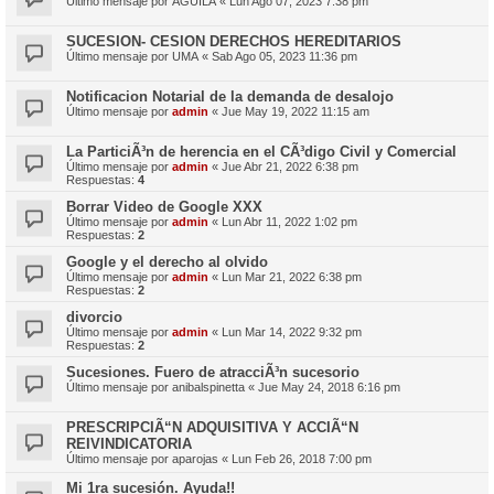
Último mensaje por
AGUILA
«
Lun Ago 07, 2023 7:38 pm
SUCESION- CESION DERECHOS HEREDITARIOS
Último mensaje por
UMA
«
Sab Ago 05, 2023 11:36 pm
Notificacion Notarial de la demanda de desalojo
Último mensaje por
admin
«
Jue May 19, 2022 11:15 am
La ParticiÃ³n de herencia en el CÃ³digo Civil y Comercial
Último mensaje por
admin
«
Jue Abr 21, 2022 6:38 pm
Respuestas:
4
Borrar Video de Google XXX
Último mensaje por
admin
«
Lun Abr 11, 2022 1:02 pm
Respuestas:
2
Google y el derecho al olvido
Último mensaje por
admin
«
Lun Mar 21, 2022 6:38 pm
Respuestas:
2
divorcio
Último mensaje por
admin
«
Lun Mar 14, 2022 9:32 pm
Respuestas:
2
Sucesiones. Fuero de atracciÃ³n sucesorio
Último mensaje por
anibalspinetta
«
Jue May 24, 2018 6:16 pm
PRESCRIPCIÃ“N ADQUISITIVA Y ACCIÃ“N
REIVINDICATORIA
Último mensaje por
aparojas
«
Lun Feb 26, 2018 7:00 pm
Mi 1ra sucesión. Ayuda!!