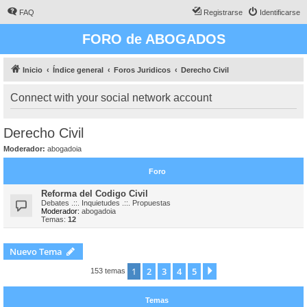
FAQ
Registrarse
Identificarse
FORO de ABOGADOS
Inicio
Índice general
Foros Juridicos
Derecho Civil
Connect with your social network account
Derecho Civil
Moderador:
abogadoia
Foro
Reforma del Codigo Civil
Debates .::. Inquietudes .::. Propuestas
Moderador:
abogadoia
Temas:
12
Nuevo Tema
1
2
3
4
5
Siguiente
153 temas
Temas