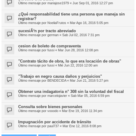
Último mensaje por
mariajose1979
«
Jue Sep 01, 2016 12:27 pm
¿Qué responsabilidad tiene una persona que maneja sin
registrar?
Último mensaje por
NoeliaFrutos
«
Mar Ago 16, 2016 5:05 pm
sucesiÃ³n por tracto abreviado
Último mensaje por
german
«
Sab Jul 02, 2016 7:31 pm
cesion de boleto de compraventa
Último mensaje por
fussi
«
Mar Jun 28, 2016 12:08 pm
"Contrato tácito de obra, lo que era locación de obras"
Último mensaje por
fussi
«
Mié Jun 22, 2016 12:00 am
"Trabajo en negro causa daños y perjuicios"
Último mensaje por
BENDECIDA
«
Mar Jun 21, 2016 5:27 pm
Obtener una indagatoria n° 308 sin la voluntad del fiscal
Último mensaje por
marcelojavier
«
Sab Mar 05, 2016 6:59 pm
Consulta sobre bienes personales
Último mensaje por
vooodo
«
Mar Ene 19, 2016 11:34 pm
Impugnación por accidente de tránsito
Último mensaje por
paul737
«
Mar Ene 12, 2016 8:08 pm