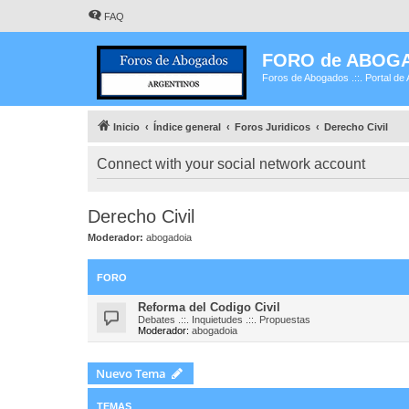
FAQ
FORO de ABOG
Foros de Abogados .::. Portal de 
Inicio
Índice general
Foros Juridicos
Derecho Civil
Connect with your social network account
Derecho Civil
Moderador:
abogadoia
FORO
Reforma del Codigo Civil
Debates .::. Inquietudes .::. Propuestas
Moderador:
abogadoia
Nuevo Tema
TEMAS