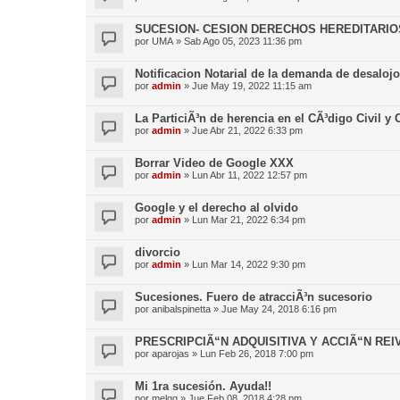
SUCESION- CESION DERECHOS HEREDITARIO
por
UMA
»
Sab Ago 05, 2023 11:36 pm
Notificacion Notarial de la demanda de desalojo
por
admin
»
Jue May 19, 2022 11:15 am
La ParticiÃ³n de herencia en el CÃ³digo Civil y
por
admin
»
Jue Abr 21, 2022 6:33 pm
Borrar Video de Google XXX
por
admin
»
Lun Abr 11, 2022 12:57 pm
Google y el derecho al olvido
por
admin
»
Lun Mar 21, 2022 6:34 pm
divorcio
por
admin
»
Lun Mar 14, 2022 9:30 pm
Sucesiones. Fuero de atracciÃ³n sucesorio
por
anibalspinetta
»
Jue May 24, 2018 6:16 pm
PRESCRIPCIÃ“N ADQUISITIVA Y ACCIÃ“N REI
por
aparojas
»
Lun Feb 26, 2018 7:00 pm
Mi 1ra sucesión. Ayuda!!
por
melgg
»
Jue Feb 08, 2018 4:28 pm