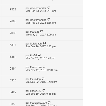
por
josefernandez
7523
Mar Feb 13, 2018 6:57 pm
por
josefernandez
7660
Mar Feb 13, 2018 6:56 pm
por
Maria85
7035
Mié May 17, 2017 1:09 am
por
Solciibachi
6314
Jue Ene 26, 2017 2:28 pm
por
kity54
6364
Mar Dic 20, 2016 8:45 pm
por
Fiorenzza
5864
Mar Nov 22, 2016 12:04 am
por
facundop
6316
Mié Nov 02, 2016 12:19 pm
por
chaco123
6422
Lun Sep 19, 2016 9:38 pm
por
mariajose1979
6350
Jue Sep 01, 2016 12:27 pm