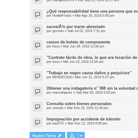
¿Qué responsabilidad tiene una persona que ma
por
NoeliaFrutos
»
Mar Ago 16, 2016 5:05 pm
sucesiÃ³n por tracto abreviado
por
german
»
Sab Jul 02, 2016 7:31 pm
cesion de boleto de compraventa
por
fussi
»
Mar Jun 28, 2016 12:08 pm
"Contrato tácito de obra, lo que era locación de
por
fussi
»
Mié Jun 22, 2016 12:00 am
"Trabajo en negro causa daños y perjuicios"
por
BENDECIDA
»
Mar Jun 21, 2016 5:27 pm
Obtener una indagatoria n° 308 sin la voluntad d
por
marcelojavier
»
Sab Mar 05, 2016 6:59 pm
Consulta sobre bienes personales
por
vooodo
»
Mar Ene 19, 2016 11:34 pm
Impugnación por accidente de tránsito
por
paul737
»
Mar Ene 12, 2016 8:08 pm
Nuevo Tema