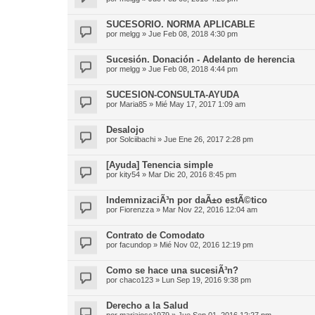
SUCESORIO. NORMA APLICABLE
por
melgg
»
Jue Feb 08, 2018 4:30 pm
Sucesión. Donación - Adelanto de herencia
por
melgg
»
Jue Feb 08, 2018 4:44 pm
SUCESION-CONSULTA-AYUDA
por
Maria85
»
Mié May 17, 2017 1:09 am
Desalojo
por
Solciibachi
»
Jue Ene 26, 2017 2:28 pm
[Ayuda] Tenencia simple
por
kity54
»
Mar Dic 20, 2016 8:45 pm
IndemnizaciÃ³n por daÃ±o estÃ©tico
por
Fiorenzza
»
Mar Nov 22, 2016 12:04 am
Contrato de Comodato
por
facundop
»
Mié Nov 02, 2016 12:19 pm
Como se hace una sucesiÃ³n?
por
chaco123
»
Lun Sep 19, 2016 9:38 pm
Derecho a la Salud
por
mariajose1979
»
Jue Sep 01, 2016 12:27 pm