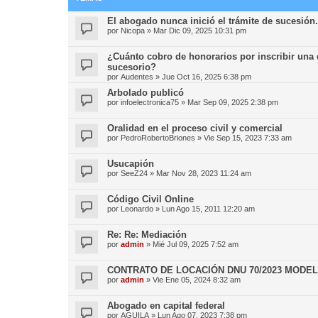
El abogado nunca inició el trámite de sucesión.
por
Nicopa
»
Mar Dic 09, 2025 10:31 pm
¿Cuánto cobro de honorarios por inscribir una 
sucesorio?
por
Audentes
»
Jue Oct 16, 2025 6:38 pm
Arbolado publicó
por
infoelectronica75
»
Mar Sep 09, 2025 2:38 pm
Oralidad en el proceso civil y comercial
por
PedroRobertoBriones
»
Vie Sep 15, 2023 7:33 am
Usucapión
por
SeeZ24
»
Mar Nov 28, 2023 11:24 am
Código Civil Online
por
Leonardo
»
Lun Ago 15, 2011 12:20 am
Re: Re: Mediación
por
admin
»
Mié Jul 09, 2025 7:52 am
CONTRATO DE LOCACIÓN DNU 70/2023 MODE
por
admin
»
Vie Ene 05, 2024 8:32 am
Abogado en capital federal
por
AGUILA
»
Lun Ago 07, 2023 7:38 pm