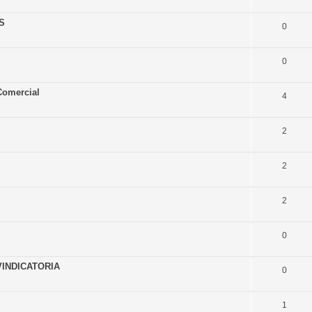
S
0
0
 Comercial
4
2
2
2
0
VINDICATORIA
0
1