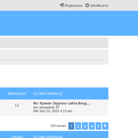
Registrarse
Identificarse
MENSAJES
ÚLTIMO MENSAJE
Re: Кракен Зеркало сайта Вход…
12
V
por
abogadoia
e
Mié Sep 24, 2025 4:13 am
r
ú
l
t
1
2
3
4
5
Siguiente
153 temas
i
m
o
VISTAS
ÚLTIMO MENSAJE