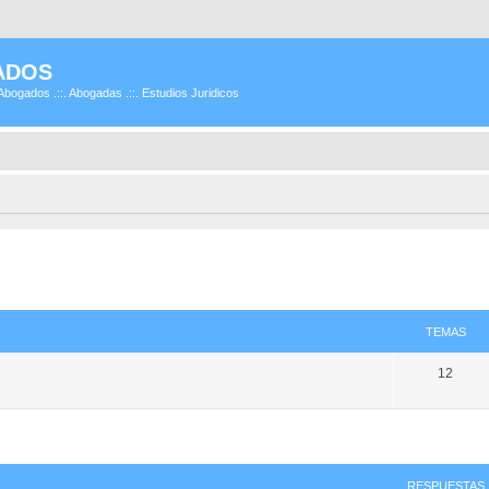
ADOS
Abogados .::. Abogadas .::. Estudios Juridicos
TEMAS
12
RESPUESTAS