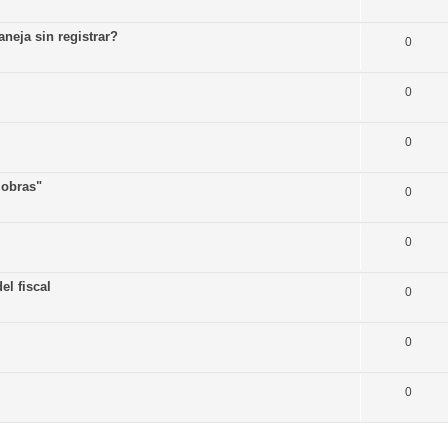
neja sin registrar?
0
0
0
 obras"
0
0
el fiscal
0
0
0