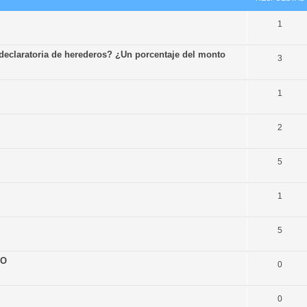
1
declaratoria de herederos? ¿Un porcentaje del monto
3
1
2
5
1
5
LO
0
0