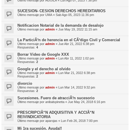
Último mensaje por
AGUILA
«
Lun Ago 07, 2023 7:38 pm
SUCESION- CESION DERECHOS HEREDITARIOS
Último mensaje por
UMA
«
Sab Ago 05, 2023 11:36 pm
Notificacion Notarial de la demanda de desalojo
Último mensaje por
admin
«
Jue May 19, 2022 11:15 am
La ParticiÃ³n de herencia en el CÃ³digo Civil y Comercial
Último mensaje por
admin
«
Jue Abr 21, 2022 6:38 pm
Respuestas:
4
Borrar Video de Google XXX
Último mensaje por
admin
«
Lun Abr 11, 2022 1:02 pm
Respuestas:
2
Google y el derecho al olvido
Último mensaje por
admin
«
Lun Mar 21, 2022 6:38 pm
Respuestas:
2
divorcio
Último mensaje por
admin
«
Lun Mar 14, 2022 9:32 pm
Respuestas:
2
Sucesiones. Fuero de atracciÃ³n sucesorio
Último mensaje por
anibalspinetta
«
Jue May 24, 2018 6:16 pm
PRESCRIPCIÃ“N ADQUISITIVA Y ACCIÃ“N
REIVINDICATORIA
Último mensaje por
aparojas
«
Lun Feb 26, 2018 7:00 pm
Mi 1ra sucesión. Ayuda!!