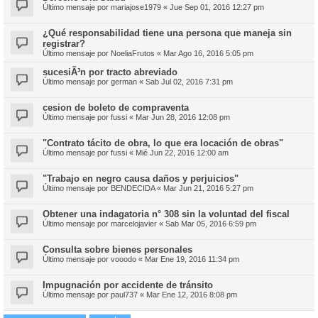
Último mensaje por
mariajose1979
«
Jue Sep 01, 2016 12:27 pm
¿Qué responsabilidad tiene una persona que maneja sin
registrar?
Último mensaje por
NoeliaFrutos
«
Mar Ago 16, 2016 5:05 pm
sucesiÃ³n por tracto abreviado
Último mensaje por
german
«
Sab Jul 02, 2016 7:31 pm
cesion de boleto de compraventa
Último mensaje por
fussi
«
Mar Jun 28, 2016 12:08 pm
"Contrato tácito de obra, lo que era locación de obras"
Último mensaje por
fussi
«
Mié Jun 22, 2016 12:00 am
"Trabajo en negro causa daños y perjuicios"
Último mensaje por
BENDECIDA
«
Mar Jun 21, 2016 5:27 pm
Obtener una indagatoria n° 308 sin la voluntad del fiscal
Último mensaje por
marcelojavier
«
Sab Mar 05, 2016 6:59 pm
Consulta sobre bienes personales
Último mensaje por
vooodo
«
Mar Ene 19, 2016 11:34 pm
Impugnación por accidente de tránsito
Último mensaje por
paul737
«
Mar Ene 12, 2016 8:08 pm