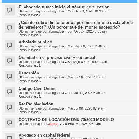
El abogado nunca inició el trámite de sucesión.
Último mensaje por
abogadoia
«
Mar Dic 09, 2025 10:36 pm
Respuestas:
1
¿Cuánto cobro de honorarios por inscribir una declaratoria
de herederos? ¿Un porcentaje del monto sucesorio?
Último mensaje por
abogadoia
«
Lun Oct 27, 2025 8:53 pm
Respuestas:
3
Arbolado publicó
Último mensaje por
abogadoia
«
Mar Sep 09, 2025 2:46 pm
Respuestas:
1
Oralidad en el proceso civil y comercial
Último mensaje por
abogadoia
«
Sab Ago 09, 2025 5:22 am
Respuestas:
2
Usucapión
Último mensaje por
abogadoia
«
Mié Jul 16, 2025 7:15 pm
Respuestas:
5
Código Civil Online
Último mensaje por
abogadoia
«
Lun Jul 14, 2025 6:35 am
Respuestas:
1
Re: Re: Mediación
Último mensaje por
abogadoia
«
Mié Jul 09, 2025 9:49 am
Respuestas:
5
CONTRATO DE LOCACIÓN DNU 70/2023 MODELO
Último mensaje por
admin
«
Vie Ene 05, 2024 8:32 am
Abogado en capital federal