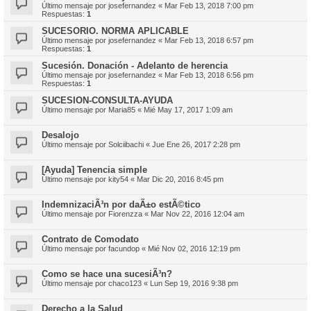
Último mensaje por
josefernandez
«
Mar Feb 13, 2018 7:00 pm
Respuestas:
1
SUCESORIO. NORMA APLICABLE
Último mensaje por
josefernandez
«
Mar Feb 13, 2018 6:57 pm
Respuestas:
1
Sucesión. Donación - Adelanto de herencia
Último mensaje por
josefernandez
«
Mar Feb 13, 2018 6:56 pm
Respuestas:
1
SUCESION-CONSULTA-AYUDA
Último mensaje por
Maria85
«
Mié May 17, 2017 1:09 am
Desalojo
Último mensaje por
Solciibachi
«
Jue Ene 26, 2017 2:28 pm
[Ayuda] Tenencia simple
Último mensaje por
kity54
«
Mar Dic 20, 2016 8:45 pm
IndemnizaciÃ³n por daÃ±o estÃ©tico
Último mensaje por
Fiorenzza
«
Mar Nov 22, 2016 12:04 am
Contrato de Comodato
Último mensaje por
facundop
«
Mié Nov 02, 2016 12:19 pm
Como se hace una sucesiÃ³n?
Último mensaje por
chaco123
«
Lun Sep 19, 2016 9:38 pm
Derecho a la Salud