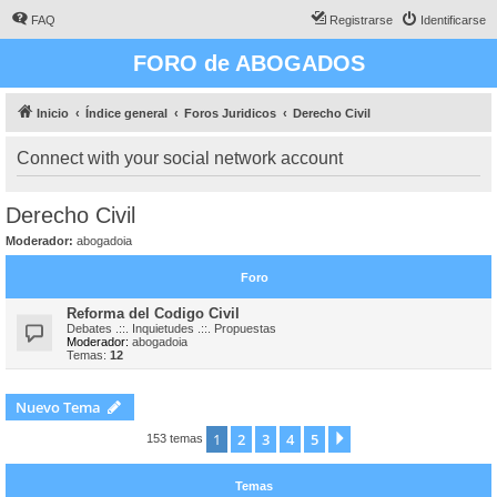
FAQ
Registrarse
Identificarse
FORO de ABOGADOS
Inicio
Índice general
Foros Juridicos
Derecho Civil
Connect with your social network account
Derecho Civil
Moderador:
abogadoia
Foro
Reforma del Codigo Civil
Debates .::. Inquietudes .::. Propuestas
Moderador:
abogadoia
Temas:
12
Nuevo Tema
1
2
3
4
5
Siguiente
153 temas
Temas