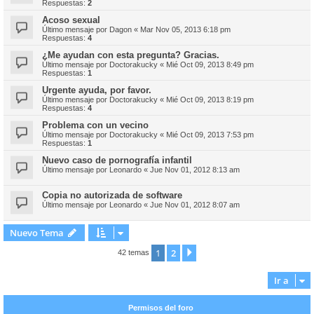
Respuestas:
2
Acoso sexual
Último mensaje por
Dagon
«
Mar Nov 05, 2013 6:18 pm
Respuestas:
4
¿Me ayudan con esta pregunta? Gracias.
Último mensaje por
Doctorakucky
«
Mié Oct 09, 2013 8:49 pm
Respuestas:
1
Urgente ayuda, por favor.
Último mensaje por
Doctorakucky
«
Mié Oct 09, 2013 8:19 pm
Respuestas:
4
Problema con un vecino
Último mensaje por
Doctorakucky
«
Mié Oct 09, 2013 7:53 pm
Respuestas:
1
Nuevo caso de pornografía infantil
Último mensaje por
Leonardo
«
Jue Nov 01, 2012 8:13 am
Copia no autorizada de software
Último mensaje por
Leonardo
«
Jue Nov 01, 2012 8:07 am
Nuevo Tema
1
2
Siguiente
42 temas
Ir a
Permisos del foro