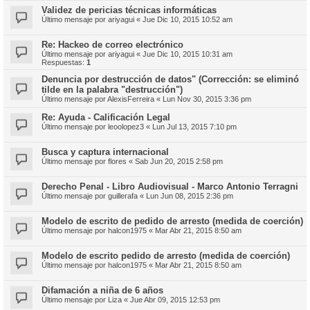
Validez de pericias técnicas informáticas
Último mensaje por
ariyagui
«
Jue Dic 10, 2015 10:52 am
Re: Hackeo de correo electrónico
Último mensaje por
ariyagui
«
Jue Dic 10, 2015 10:31 am
Respuestas:
1
Denuncia por destrucción de datos" (Corrección: se eliminó
tilde en la palabra "destrucción")
Último mensaje por
AlexisFerreira
«
Lun Nov 30, 2015 3:36 pm
Re: Ayuda - Calificación Legal
Último mensaje por
leoolopez3
«
Lun Jul 13, 2015 7:10 pm
Busca y captura internacional
Último mensaje por
flores
«
Sab Jun 20, 2015 2:58 pm
Derecho Penal - Libro Audiovisual - Marco Antonio Terragni
Último mensaje por
guillerafa
«
Lun Jun 08, 2015 2:36 pm
Modelo de escrito de pedido de arresto (medida de coerción)
Último mensaje por
halcon1975
«
Mar Abr 21, 2015 8:50 am
Modelo de escrito pedido de arresto (medida de coerción)
Último mensaje por
halcon1975
«
Mar Abr 21, 2015 8:50 am
Difamación a niña de 6 años
Último mensaje por
Liza
«
Jue Abr 09, 2015 12:53 pm