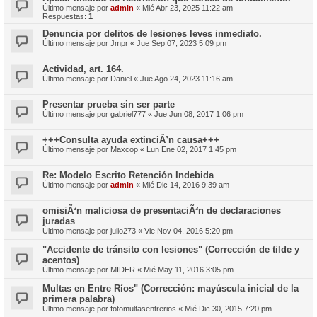
Último mensaje por
admin
«
Mié Abr 23, 2025 11:22 am
Respuestas:
1
Denuncia por delitos de lesiones leves inmediato.
Último mensaje por
Jmpr
«
Jue Sep 07, 2023 5:09 pm
Actividad, art. 164.
Último mensaje por
Daniel
«
Jue Ago 24, 2023 11:16 am
Presentar prueba sin ser parte
Último mensaje por
gabriel777
«
Jue Jun 08, 2017 1:06 pm
+++Consulta ayuda extinciÃ³n causa+++
Último mensaje por
Maxcop
«
Lun Ene 02, 2017 1:45 pm
Re: Modelo Escrito Retención Indebida
Último mensaje por
admin
«
Mié Dic 14, 2016 9:39 am
omisiÃ³n maliciosa de presentaciÃ³n de declaraciones
juradas
Último mensaje por
julio273
«
Vie Nov 04, 2016 5:20 pm
"Accidente de tránsito con lesiones" (Corrección de tilde y
acentos)
Último mensaje por
MIDER
«
Mié May 11, 2016 3:05 pm
Multas en Entre Ríos" (Corrección: mayúscula inicial de la
primera palabra)
Último mensaje por
fotomultasentrerios
«
Mié Dic 30, 2015 7:20 pm