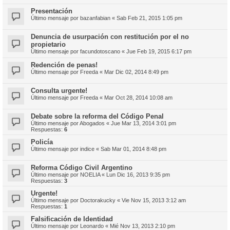
Presentación
Último mensaje por
bazanfabian
«
Sab Feb 21, 2015 1:05 pm
Denuncia de usurpación con restitución por el no
propietario
Último mensaje por
facundotoscano
«
Jue Feb 19, 2015 6:17 pm
Redención de penas!
Último mensaje por
Freeda
«
Mar Dic 02, 2014 8:49 pm
Consulta urgente!
Último mensaje por
Freeda
«
Mar Oct 28, 2014 10:08 am
Debate sobre la reforma del Código Penal
Último mensaje por
Abogados
«
Jue Mar 13, 2014 3:01 pm
Respuestas:
6
Policía
Último mensaje por
indice
«
Sab Mar 01, 2014 8:48 pm
Reforma Código Civil Argentino
Último mensaje por
NOELIA
«
Lun Dic 16, 2013 9:35 pm
Respuestas:
3
Urgente!
Último mensaje por
Doctorakucky
«
Vie Nov 15, 2013 3:12 am
Respuestas:
1
Falsificación de Identidad
Último mensaje por
Leonardo
«
Mié Nov 13, 2013 2:10 pm