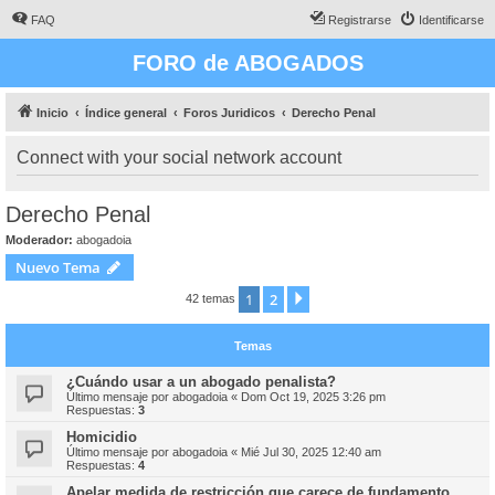
FAQ
Registrarse
Identificarse
FORO de ABOGADOS
Inicio
Índice general
Foros Juridicos
Derecho Penal
Connect with your social network account
Derecho Penal
Moderador:
abogadoia
Nuevo Tema
1
2
Siguiente
42 temas
Temas
¿Cuándo usar a un abogado penalista?
Último mensaje por
abogadoia
«
Dom Oct 19, 2025 3:26 pm
Respuestas:
3
Homicidio
Último mensaje por
abogadoia
«
Mié Jul 30, 2025 12:40 am
Respuestas:
4
Apelar medida de restricción que carece de fundamento.