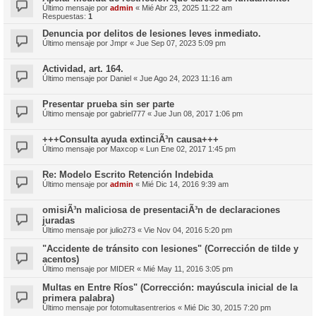
Último mensaje por
admin
«
Mié Abr 23, 2025 11:22 am
Respuestas:
1
Denuncia por delitos de lesiones leves inmediato.
Último mensaje por
Jmpr
«
Jue Sep 07, 2023 5:09 pm
Actividad, art. 164.
Último mensaje por
Daniel
«
Jue Ago 24, 2023 11:16 am
Presentar prueba sin ser parte
Último mensaje por
gabriel777
«
Jue Jun 08, 2017 1:06 pm
+++Consulta ayuda extinciÃ³n causa+++
Último mensaje por
Maxcop
«
Lun Ene 02, 2017 1:45 pm
Re: Modelo Escrito Retención Indebida
Último mensaje por
admin
«
Mié Dic 14, 2016 9:39 am
omisiÃ³n maliciosa de presentaciÃ³n de declaraciones
juradas
Último mensaje por
julio273
«
Vie Nov 04, 2016 5:20 pm
"Accidente de tránsito con lesiones" (Corrección de tilde y
acentos)
Último mensaje por
MIDER
«
Mié May 11, 2016 3:05 pm
Multas en Entre Ríos" (Corrección: mayúscula inicial de la
primera palabra)
Último mensaje por
fotomultasentrerios
«
Mié Dic 30, 2015 7:20 pm