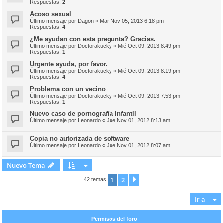
Respuestas:
2
Acoso sexual
Último mensaje por
Dagon
«
Mar Nov 05, 2013 6:18 pm
Respuestas:
4
¿Me ayudan con esta pregunta? Gracias.
Último mensaje por
Doctorakucky
«
Mié Oct 09, 2013 8:49 pm
Respuestas:
1
Urgente ayuda, por favor.
Último mensaje por
Doctorakucky
«
Mié Oct 09, 2013 8:19 pm
Respuestas:
4
Problema con un vecino
Último mensaje por
Doctorakucky
«
Mié Oct 09, 2013 7:53 pm
Respuestas:
1
Nuevo caso de pornografía infantil
Último mensaje por
Leonardo
«
Jue Nov 01, 2012 8:13 am
Copia no autorizada de software
Último mensaje por
Leonardo
«
Jue Nov 01, 2012 8:07 am
Nuevo Tema
1
2
Siguiente
42 temas
Ir a
Permisos del foro