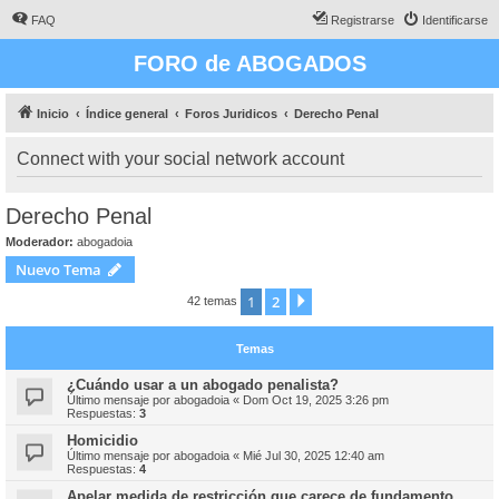
FAQ
Registrarse
Identificarse
FORO de ABOGADOS
Inicio
Índice general
Foros Juridicos
Derecho Penal
Connect with your social network account
Derecho Penal
Moderador:
abogadoia
Nuevo Tema
1
2
Siguiente
42 temas
Temas
¿Cuándo usar a un abogado penalista?
Último mensaje por
abogadoia
«
Dom Oct 19, 2025 3:26 pm
Respuestas:
3
Homicidio
Último mensaje por
abogadoia
«
Mié Jul 30, 2025 12:40 am
Respuestas:
4
Apelar medida de restricción que carece de fundamento.