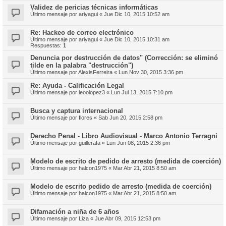
Validez de pericias técnicas informáticas
Último mensaje por
ariyagui
«
Jue Dic 10, 2015 10:52 am
Re: Hackeo de correo electrónico
Último mensaje por
ariyagui
«
Jue Dic 10, 2015 10:31 am
Respuestas:
1
Denuncia por destrucción de datos" (Corrección: se eliminó
tilde en la palabra "destrucción")
Último mensaje por
AlexisFerreira
«
Lun Nov 30, 2015 3:36 pm
Re: Ayuda - Calificación Legal
Último mensaje por
leoolopez3
«
Lun Jul 13, 2015 7:10 pm
Busca y captura internacional
Último mensaje por
flores
«
Sab Jun 20, 2015 2:58 pm
Derecho Penal - Libro Audiovisual - Marco Antonio Terragni
Último mensaje por
guillerafa
«
Lun Jun 08, 2015 2:36 pm
Modelo de escrito de pedido de arresto (medida de coerción)
Último mensaje por
halcon1975
«
Mar Abr 21, 2015 8:50 am
Modelo de escrito pedido de arresto (medida de coerción)
Último mensaje por
halcon1975
«
Mar Abr 21, 2015 8:50 am
Difamación a niña de 6 años
Último mensaje por
Liza
«
Jue Abr 09, 2015 12:53 pm