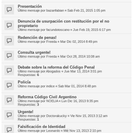
Presentación
Último mensaje por
bazanfabian
«
Sab Feb 21, 2015 1:05 pm
Denuncia de usurpación con restitución por el no
propietario
Último mensaje por
facundotoscano
«
Jue Feb 19, 2015 6:17 pm
Redención de penas!
Último mensaje por
Freeda
«
Mar Dic 02, 2014 8:49 pm
Consulta urgente!
Último mensaje por
Freeda
«
Mar Oct 28, 2014 10:08 am
Debate sobre la reforma del Código Penal
Último mensaje por
Abogados
«
Jue Mar 13, 2014 3:01 pm
Respuestas:
6
Policía
Último mensaje por
indice
«
Sab Mar 01, 2014 8:48 pm
Reforma Código Civil Argentino
Último mensaje por
NOELIA
«
Lun Dic 16, 2013 9:35 pm
Respuestas:
3
Urgente!
Último mensaje por
Doctorakucky
«
Vie Nov 15, 2013 3:12 am
Respuestas:
1
Falsificación de Identidad
Último mensaje por
Leonardo
«
Mié Nov 13, 2013 2:10 pm