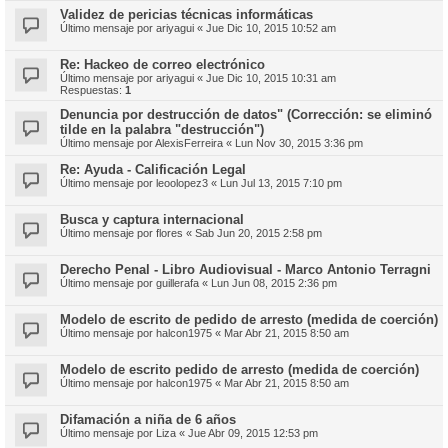
Validez de pericias técnicas informáticas
Último mensaje por
ariyagui
«
Jue Dic 10, 2015 10:52 am
Re: Hackeo de correo electrónico
Último mensaje por
ariyagui
«
Jue Dic 10, 2015 10:31 am
Respuestas:
1
Denuncia por destrucción de datos" (Corrección: se eliminó
tilde en la palabra "destrucción")
Último mensaje por
AlexisFerreira
«
Lun Nov 30, 2015 3:36 pm
Re: Ayuda - Calificación Legal
Último mensaje por
leoolopez3
«
Lun Jul 13, 2015 7:10 pm
Busca y captura internacional
Último mensaje por
flores
«
Sab Jun 20, 2015 2:58 pm
Derecho Penal - Libro Audiovisual - Marco Antonio Terragni
Último mensaje por
guillerafa
«
Lun Jun 08, 2015 2:36 pm
Modelo de escrito de pedido de arresto (medida de coerción)
Último mensaje por
halcon1975
«
Mar Abr 21, 2015 8:50 am
Modelo de escrito pedido de arresto (medida de coerción)
Último mensaje por
halcon1975
«
Mar Abr 21, 2015 8:50 am
Difamación a niña de 6 años
Último mensaje por
Liza
«
Jue Abr 09, 2015 12:53 pm