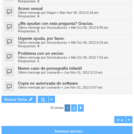
Respuestas:
2
Acoso sexual
Último mensaje por
Dagon
«
Mar Nov 05, 2013 6:18 pm
Respuestas:
4
¿Me ayudan con esta pregunta? Gracias.
Último mensaje por
Doctorakucky
«
Mié Oct 09, 2013 8:49 pm
Respuestas:
1
Urgente ayuda, por favor.
Último mensaje por
Doctorakucky
«
Mié Oct 09, 2013 8:19 pm
Respuestas:
4
Problema con un vecino
Último mensaje por
Doctorakucky
«
Mié Oct 09, 2013 7:53 pm
Respuestas:
1
Nuevo caso de pornografía infantil
Último mensaje por
Leonardo
«
Jue Nov 01, 2012 8:13 am
Copia no autorizada de software
Último mensaje por
Leonardo
«
Jue Nov 01, 2012 8:07 am
Nuevo Tema
1
2
Siguiente
42 temas
Ir a
Permisos del foro