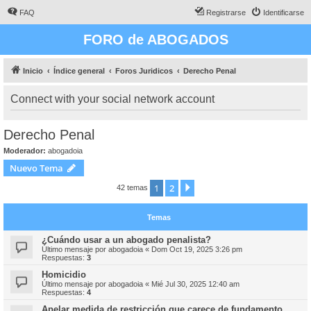
FAQ
Registrarse
Identificarse
FORO de ABOGADOS
Inicio
Índice general
Foros Juridicos
Derecho Penal
Connect with your social network account
Derecho Penal
Moderador:
abogadoia
Nuevo Tema
1
2
Siguiente
42 temas
Temas
¿Cuándo usar a un abogado penalista?
Último mensaje por
abogadoia
«
Dom Oct 19, 2025 3:26 pm
Respuestas:
3
Homicidio
Último mensaje por
abogadoia
«
Mié Jul 30, 2025 12:40 am
Respuestas:
4
Apelar medida de restricción que carece de fundamento.