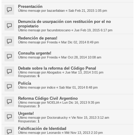
Presentación
Último mensaje por
bazanfabian
«
Sab Feb 21, 2015 1:05 pm
Denuncia de usurpación con restitución por el no
propietario
Último mensaje por
facundotoscano
«
Jue Feb 19, 2015 6:17 pm
Redención de penas!
Último mensaje por
Freeda
«
Mar Dic 02, 2014 8:49 pm
Consulta urgente!
Último mensaje por
Freeda
«
Mar Oct 28, 2014 10:08 am
Debate sobre la reforma del Código Penal
Último mensaje por
Abogados
«
Jue Mar 13, 2014 3:01 pm
Respuestas:
6
Policía
Último mensaje por
indice
«
Sab Mar 01, 2014 8:48 pm
Reforma Código Civil Argentino
Último mensaje por
NOELIA
«
Lun Dic 16, 2013 9:35 pm
Respuestas:
3
Urgente!
Último mensaje por
Doctorakucky
«
Vie Nov 15, 2013 3:12 am
Respuestas:
1
Falsificación de Identidad
Último mensaje por
Leonardo
«
Mié Nov 13, 2013 2:10 pm