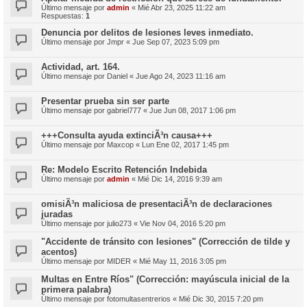
Último mensaje por
admin
«
Mié Abr 23, 2025 11:22 am
Respuestas:
1
Denuncia por delitos de lesiones leves inmediato.
Último mensaje por
Jmpr
«
Jue Sep 07, 2023 5:09 pm
Actividad, art. 164.
Último mensaje por
Daniel
«
Jue Ago 24, 2023 11:16 am
Presentar prueba sin ser parte
Último mensaje por
gabriel777
«
Jue Jun 08, 2017 1:06 pm
+++Consulta ayuda extinciÃ³n causa+++
Último mensaje por
Maxcop
«
Lun Ene 02, 2017 1:45 pm
Re: Modelo Escrito Retención Indebida
Último mensaje por
admin
«
Mié Dic 14, 2016 9:39 am
omisiÃ³n maliciosa de presentaciÃ³n de declaraciones
juradas
Último mensaje por
julio273
«
Vie Nov 04, 2016 5:20 pm
"Accidente de tránsito con lesiones" (Corrección de tilde y
acentos)
Último mensaje por
MIDER
«
Mié May 11, 2016 3:05 pm
Multas en Entre Ríos" (Corrección: mayúscula inicial de la
primera palabra)
Último mensaje por
fotomultasentrerios
«
Mié Dic 30, 2015 7:20 pm