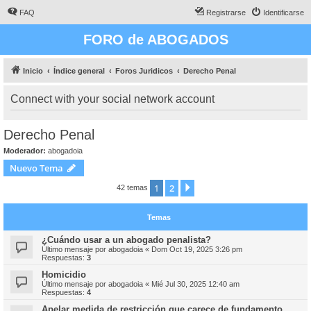
FAQ
Registrarse
Identificarse
FORO de ABOGADOS
Inicio
Índice general
Foros Juridicos
Derecho Penal
Connect with your social network account
Derecho Penal
Moderador:
abogadoia
Nuevo Tema
1
2
Siguiente
42 temas
Temas
¿Cuándo usar a un abogado penalista?
Último mensaje por
abogadoia
«
Dom Oct 19, 2025 3:26 pm
Respuestas:
3
Homicidio
Último mensaje por
abogadoia
«
Mié Jul 30, 2025 12:40 am
Respuestas:
4
Apelar medida de restricción que carece de fundamento.