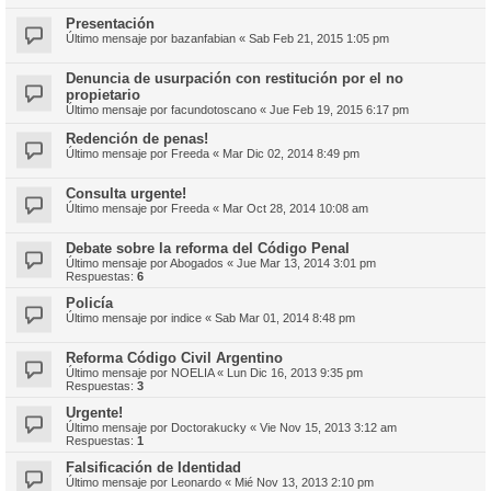
Presentación
Último mensaje por
bazanfabian
«
Sab Feb 21, 2015 1:05 pm
Denuncia de usurpación con restitución por el no
propietario
Último mensaje por
facundotoscano
«
Jue Feb 19, 2015 6:17 pm
Redención de penas!
Último mensaje por
Freeda
«
Mar Dic 02, 2014 8:49 pm
Consulta urgente!
Último mensaje por
Freeda
«
Mar Oct 28, 2014 10:08 am
Debate sobre la reforma del Código Penal
Último mensaje por
Abogados
«
Jue Mar 13, 2014 3:01 pm
Respuestas:
6
Policía
Último mensaje por
indice
«
Sab Mar 01, 2014 8:48 pm
Reforma Código Civil Argentino
Último mensaje por
NOELIA
«
Lun Dic 16, 2013 9:35 pm
Respuestas:
3
Urgente!
Último mensaje por
Doctorakucky
«
Vie Nov 15, 2013 3:12 am
Respuestas:
1
Falsificación de Identidad
Último mensaje por
Leonardo
«
Mié Nov 13, 2013 2:10 pm