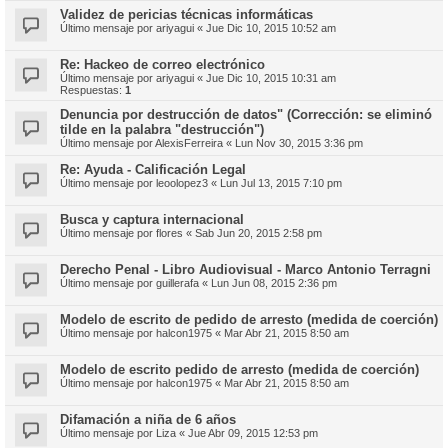
Validez de pericias técnicas informáticas
Último mensaje por
ariyagui
«
Jue Dic 10, 2015 10:52 am
Re: Hackeo de correo electrónico
Último mensaje por
ariyagui
«
Jue Dic 10, 2015 10:31 am
Respuestas:
1
Denuncia por destrucción de datos" (Corrección: se eliminó
tilde en la palabra "destrucción")
Último mensaje por
AlexisFerreira
«
Lun Nov 30, 2015 3:36 pm
Re: Ayuda - Calificación Legal
Último mensaje por
leoolopez3
«
Lun Jul 13, 2015 7:10 pm
Busca y captura internacional
Último mensaje por
flores
«
Sab Jun 20, 2015 2:58 pm
Derecho Penal - Libro Audiovisual - Marco Antonio Terragni
Último mensaje por
guillerafa
«
Lun Jun 08, 2015 2:36 pm
Modelo de escrito de pedido de arresto (medida de coerción)
Último mensaje por
halcon1975
«
Mar Abr 21, 2015 8:50 am
Modelo de escrito pedido de arresto (medida de coerción)
Último mensaje por
halcon1975
«
Mar Abr 21, 2015 8:50 am
Difamación a niña de 6 años
Último mensaje por
Liza
«
Jue Abr 09, 2015 12:53 pm