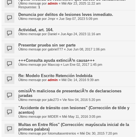
Último mensaje por
admin
«
Mié Abr 23, 2025 11:22 am
Respuestas:
1
Denuncia por delitos de lesiones leves inmediato.
Último mensaje por
Jmpr
«
Jue Sep 07, 2023 5:09 pm
Actividad, art. 164.
Último mensaje por
Daniel
«
Jue Ago 24, 2023 11:16 am
Presentar prueba sin ser parte
Último mensaje por
gabriel777
«
Jue Jun 08, 2017 1:06 pm
+++Consulta ayuda extinciÃ³n causa+++
Último mensaje por
Maxcop
«
Lun Ene 02, 2017 1:45 pm
Re: Modelo Escrito Retención Indebida
Último mensaje por
admin
«
Mié Dic 14, 2016 9:39 am
omisiÃ³n maliciosa de presentaciÃ³n de declaraciones
juradas
Último mensaje por
julio273
«
Vie Nov 04, 2016 5:20 pm
"Accidente de tránsito con lesiones" (Corrección de tilde y
acentos)
Último mensaje por
MIDER
«
Mié May 11, 2016 3:05 pm
Multas en Entre Ríos" (Corrección: mayúscula inicial de la
primera palabra)
Último mensaje por
fotomultasentrerios
«
Mié Dic 30, 2015 7:20 pm