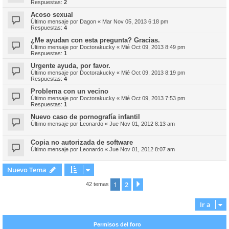
Respuestas:
2
Acoso sexual
Último mensaje por
Dagon
«
Mar Nov 05, 2013 6:18 pm
Respuestas:
4
¿Me ayudan con esta pregunta? Gracias.
Último mensaje por
Doctorakucky
«
Mié Oct 09, 2013 8:49 pm
Respuestas:
1
Urgente ayuda, por favor.
Último mensaje por
Doctorakucky
«
Mié Oct 09, 2013 8:19 pm
Respuestas:
4
Problema con un vecino
Último mensaje por
Doctorakucky
«
Mié Oct 09, 2013 7:53 pm
Respuestas:
1
Nuevo caso de pornografía infantil
Último mensaje por
Leonardo
«
Jue Nov 01, 2012 8:13 am
Copia no autorizada de software
Último mensaje por
Leonardo
«
Jue Nov 01, 2012 8:07 am
Nuevo Tema
1
2
Siguiente
42 temas
Ir a
Permisos del foro