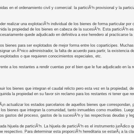
as en el ordenamiento civil y comercial: la particiÃ³n provisional y la particiÃ
oder realizar una explotaciÃ³n individual de los bienes de forma particular por
nida la propiedad de los bienes en cabeza de la sucesiÃ³n. Esta particiÃ³n es
cesariamente quede adjudicado en definitiva a ese heredero al practicarse la p
los bienes para ser explotados de mejor forma entre los coparticipes. Muchas
esignar un Ãºnico administrador, la falta de acuerdo para partir, la existencia 
 explotados o que requieren conocimientos especiales, etc.
rente a los restantes a rendir cuentas por el bien que le fue adjudicado en la 
ibuir los bienes que integran el caudal relicto pero esta vez en la propiedad, d
uirida la propiedad en su favor sin reclamo para los restantes ni tener que re
Ã¡n actualizar los estados parcelarios de aquellos bienes que correspondan, p
 de los bienes que integran la comunidad, tanto inmuebles como muebles. Lueg
los gastos del proceso, gastos de la sucesiÃ³n y las respectivas deudas y leg
da hijuela de particiÃ³n. La hijuela de particiÃ³n es el instrumento jurÃ­dico
ipe respectivo. Para determinar esta proporciÃ³n hereditaria se estarÃ¡ a la c