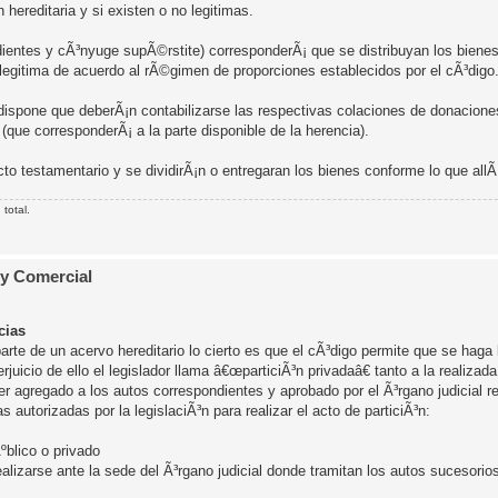
 hereditaria y si existen o no legitimas.
dientes y cÃ³nyuge supÃ©rstite) corresponderÃ¡ que se distribuyan los bienes
n legitima de acuerdo al rÃ©gimen de proporciones establecidos por el cÃ³digo
 dispone que deberÃ¡n contabilizarse las respectivas colaciones de donacion
(que corresponderÃ¡ a la parte disponible de la herencia).
cto testamentario y se dividirÃ¡n o entregaran los bienes conforme lo que allÃ
total.
 y Comercial
cias
arte de un acervo hereditario lo cierto es que el cÃ³digo permite que se haga 
rjuicio de ello el legislador llama â€œparticiÃ³n privadaâ€ tanto a la realizad
r agregado a los autos correspondientes y aprobado por el Ã³rgano judicial r
utorizadas por la legislaciÃ³n para realizar el acto de particiÃ³n:
ºblico o privado
ealizarse ante la sede del Ã³rgano judicial donde tramitan los autos sucesorio