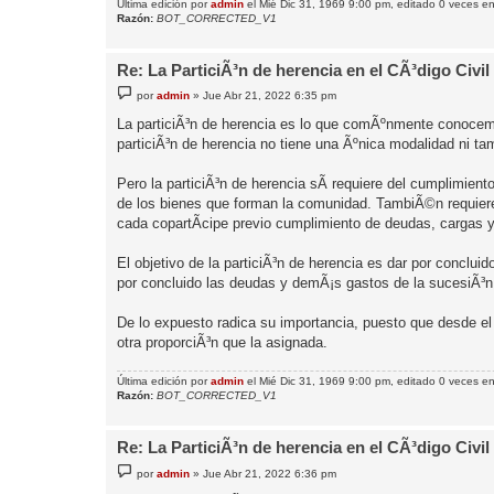
Última edición por
admin
el Mié Dic 31, 1969 9:00 pm, editado 0 veces en 
Razón:
BOT_CORRECTED_V1
Re: La ParticiÃ³n de herencia en el CÃ³digo Civil
M
por
admin
»
Jue Abr 21, 2022 6:35 pm
e
n
La particiÃ³n de herencia es lo que comÃºnmente conocemos
s
particiÃ³n de herencia no tiene una Ãºnica modalidad ni ta
a
j
e
Pero la particiÃ³n de herencia sÃ­ requiere del cumplimient
de los bienes que forman la comunidad. TambiÃ©n requiere 
cada copartÃ­cipe previo cumplimiento de deudas, cargas y
El objetivo de la particiÃ³n de herencia es dar por concluid
por concluido las deudas y demÃ¡s gastos de la sucesiÃ³n
De lo expuesto radica su importancia, puesto que desde el
otra proporciÃ³n que la asignada.
Última edición por
admin
el Mié Dic 31, 1969 9:00 pm, editado 0 veces en 
Razón:
BOT_CORRECTED_V1
Re: La ParticiÃ³n de herencia en el CÃ³digo Civil
M
por
admin
»
Jue Abr 21, 2022 6:36 pm
e