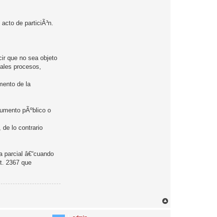
acto de particiÃ³n.
cir que no sea objeto
tales procesos,
mento de la
rumento pÃºblico o
 de lo contrario
ra parcial â€“cuando
rt. 2367 que
A
r
r