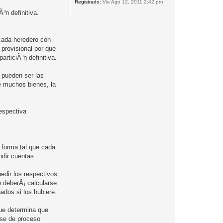
Registrado:
Vie Ago 12, 2011 2:42 pm
³n definitiva.
 cada heredero con
 provisional por que
articiÃ³n definitiva.
 pueden ser las
de muchos bienes, la
respectiva
e forma tal que cada
ndir cuentas.
edir los respectivos
o deberÃ¡ calcularse
ados si los hubiere.
 que determina que
lase de proceso