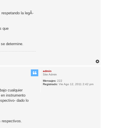
 respetando la legÃ­
.
es que
­ se determine.
A
r
r
admin
i
Site Admin
b
Mensajes:
222
a
Registrado:
Vie Ago 12, 2011 2:42 pm
bajo cualquier
a en instrumento
espectivo- dado lo
s respectivos.