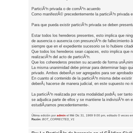
ParticiÃ³n privada o de comÃºn acuerdo
Como manifestÃ© precedentemente la particiÃ³n privada es l
Para que pueda existir particiÃ³n privada se deben presenta
Estar todos los herederos presentes, esto implica que ning
de ausencia o ausencia con presunciÃ³n de fallecimiento â€
siempre que en el expediente sucesorio se lo hubiere cita
Que todos los herederos sean capaces, esto implica que ni
realizaciÃ³n del acto de particiÃ³n.
Que los coherederos presten su acuerdo de forma unÃ¡nime 
La misma unanimidad debe primar para determinar bajo quÃ©
privado. Ambos deberÃ¡n ser agregados para ser aprobados
En cuanto al contenido de la particiÃ³n misma debe existir 
deberÃ¡ hacerse de manera judicial, en este supuesto no ri
La particiÃ³n realizada por esta modalidad podrÃ¡ ser tanto
se adjudica parte de ellos y se mantiene la indivisiÃ³n en 
estudiÃ¡ramos precedentemente-.
Última edición por
admin
el Mié Dic 31, 1969 9:00 pm, editado 0 veces en 
Razón:
BOT_CORRECTED_V1