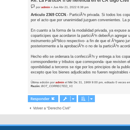
Re: La ParticiÃ³n de herencia en el CÃ³digo Civil
M
por
admin
»
Jue Abr 21, 2022 6:38 pm
e
n
Articulo 2369 CCCN
.- ParticiÃ³n privada. Si todos los c
s
por el acto que por unanimidad juzguen convenientes. La par
a
j
e
En cuanto a la forma de la modalidad privada, ya expuse 
coparticipes que acordaron la particiÃ³n deberÃ¡n agregar u
instrumento pÃºblico respectivo- a fin de que el Ã³rgano j
posteriormente a la aprobaciÃ³n o no de la particiÃ³n acor
Hecho ello se ordenara la confecciÃ³n y entrega a los copar
correspondiente y tributos que corresponda- que revisten el
oponibilidad a terceros se rige por los principios de la publ
excepto que los bienes adjudicados no fueren registrables 
Última edición por
admin
el Mié Dic 31, 1969 9:00 pm, editado 0 veces en 
Razón:
BOT_CORRECTED_V1
Responder
Volver a “Derecho Civil”
Desarrollado por
phpBB
® Forum Software © phpBB Limited