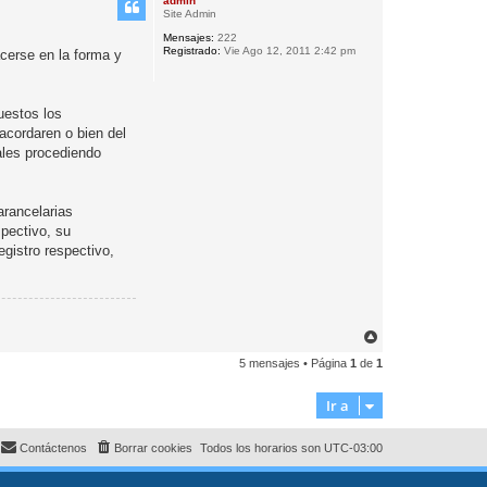
admin
i
Site Admin
b
Mensajes:
222
a
Registrado:
Vie Ago 12, 2011 2:42 pm
acerse en la forma y
uestos los
 acordaren o bien del
ales procediendo
arancelarias
spectivo, su
registro respectivo,
A
r
5 mensajes • Página
1
de
1
r
i
b
Ir a
a
Contáctenos
Borrar cookies
Todos los horarios son
UTC-03:00