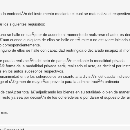
a confecciÃ³n del instrumento mediante el cual se materializa el respectivo 
r los siguientes requisitos:
uno se halle en carÃ¡cter de ausente al momento de realizarse el acto, es de
“aun cuando cualquiera de ellas se halle en trÃ¡mite o no estuviere iniciado 
do correspondientemente.
nguno de ellos se halle con capacidad restringida o declarado incapaz al mo
para la realizaciÃ³n del acto de particiÃ³n mediante la modalidad privada.
 forma de la modalidad privada serÃ¡ realizado el acto, es decir si por inst
 en los autos sucesorios respectivos.
unanimidad entre los coherederos en cuanto a la divisiÃ³n del caudal indiviso,
ge el rÃ©gimen de mayorÃ­as previsto para la administraciÃ³n ordinaria.
 de carÃ¡cter total â€“adjudicando los bienes en su totalidad- o bien de mane
el resto ya sea por decisiÃ³n de los coherederos o por darse el supuesto del a
total.