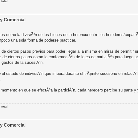
total.
 y Comercial
 como la divisiÃ³n de los bienes de la herencia entre los herederos/copartÃ
mpoco una sola forma de poderse practicar.
o de ciertos pasos previos para poder llegar a la misma en miras de permitir 
de ciertos pasos como la conformaciÃ³n de lotes de particiÃ³n para luego se
 gastos de la sucesiÃ³n.
o el estado de indivisiÃ³n que impera durante el trÃ¡mite sucesorio en relaciÃ³
.
 momento en que se efectÃºa la particiÃ³n, cada heredero percibe su parte y
total.
 y Comercial