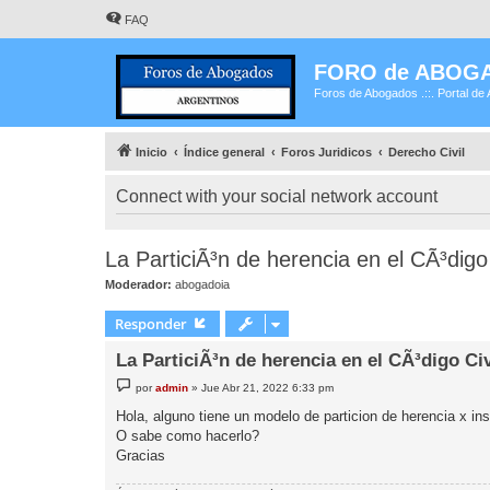
FAQ
FORO de ABOG
Foros de Abogados .::. Portal de 
Inicio
Índice general
Foros Juridicos
Derecho Civil
Connect with your social network account
La ParticiÃ³n de herencia en el CÃ³digo
Moderador:
abogadoia
Responder
La ParticiÃ³n de herencia en el CÃ³digo Ci
M
por
admin
»
Jue Abr 21, 2022 6:33 pm
e
n
Hola, alguno tiene un modelo de particion de herencia x in
s
O sabe como hacerlo?
a
j
Gracias
e