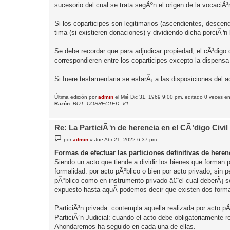
sucesorio del cual se trata segÃºn el origen de la vocaciÃ³n
Si los coparticipes son legitimarios (ascendientes, descen
tima (si existieren donaciones) y dividiendo dicha porciÃ³
Se debe recordar que para adjudicar propiedad, el cÃ³digo
correspondieren entre los coparticipes excepto la dispensa 
Si fuere testamentaria se estarÃ¡ a las disposiciones del a
Última edición por
admin
el Mié Dic 31, 1969 9:00 pm, editado 0 veces en 
Razón:
BOT_CORRECTED_V1
Re: La ParticiÃ³n de herencia en el CÃ³digo Civil
M
por
admin
»
Jue Abr 21, 2022 6:37 pm
e
n
Formas de efectuar las particiones definitivas de heren
s
Siendo un acto que tiende a dividir los bienes que forman p
a
j
formalidad: por acto pÃºblico o bien por acto privado, sin pe
e
pÃºblico como en instrumento privado â€“el cual deberÃ¡ se
expuesto hasta aquÃ­ podemos decir que existen dos formas a
ParticiÃ³n privada: contempla aquella realizada por acto pÃ
ParticiÃ³n Judicial: cuando el acto debe obligatoriamente r
Ahondaremos ha seguido en cada una de ellas.