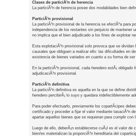
n
Clases de particiÃ³n de herencia
s
La particiÃ³n de herencia posee dos modalidades bien definid
a
j
e
ParticiÃ³n provisional
La particiÃ³n provisional de la herencia se efectÃºa para p
independencia de los restantes sin perjuicio de mantener u
no implica que el bien adjudicado a los fines de explotar ne
Esta explotaciÃ³n provisional solo provoca que se dividan 
causales que obliguen a realizar ello: las dificultades en d
existencia de bienes variados en cuanto a su forma de ser
En la particiÃ³n provisional, cada heredero estÃ¡ obligado f
adjudicaciÃ³n provisional.
ParticiÃ³n definitiva
La particiÃ³n definitiva es aquella en la que se define distr
heredero percibirÃ¡ lo suyo y quedara indefectiblemente adq
Para poder efectuarlo, previamente los copartÃ­cipes deber
certificado y proceder a fijar el valor mediante tasaciÃ³n
apartar aquellos bienes que se requieran para cumplir con 
Luego de ello, deberÃ¡n establecerse cuÃ¡l es el valor de ca
bien/es materializan la proporciÃ³n hereditaria del copartic