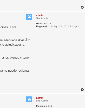
A
r
r
admin
i
Site Admin
b
Mensajes:
222
a
Registrado:
Vie Ago 12, 2011 2:42 pm
­cipes. Esta
una adecuada divisiÃ³n
rle adjudicados a
n a los bienes y tener
 ya no puede reclamar
A
r
r
admin
i
Site Admin
b
Mensajes:
222
a