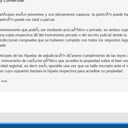
 y Comercial
opartÃ­cipes estÃ¡n presentes y son plenamente capaces, la particiÃ³n puede h
ticiÃ³n puede ser total o parcial.
anteriormente que podrÃ¡ ser mediante acto pÃºblico o privado, en ambos sup
na copia respectiva â€“del instrumento privado o del escrito judicial donde la
urisdiccional compruebe que se hubieren cumplido con todos los requisitos leg
dada
ticipes de las hijuelas de adjudicaciÃ³n â€“previo cumplimiento de las leyes 
 instrumento de carÃ¡cter pÃºblico que acredita la propiedad sobre el bien re
icidad registral, es decir serÃ¡ oponible una vez que se halle inscripto ante el 
en cuyo supuesto bastara la hijuela respectiva para acreditar su propiedad.
total.