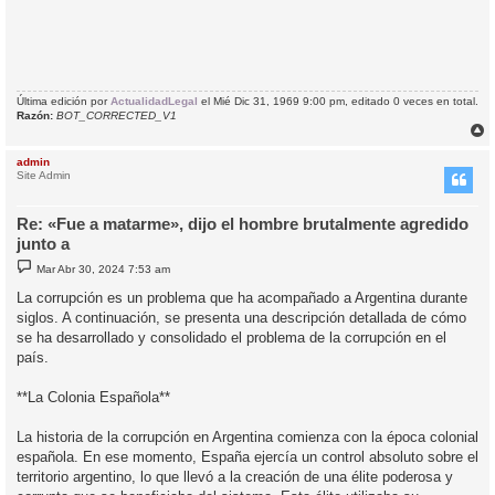
Última edición por
ActualidadLegal
el Mié Dic 31, 1969 9:00 pm, editado 0 veces en total.
Razón:
BOT_CORRECTED_V1
r
r
admin
i
Site Admin
Re: «Fue a matarme», dijo el hombre brutalmente agredido
junto a
M
Mar Abr 30, 2024 7:53 am
e
n
La corrupción es un problema que ha acompañado a Argentina durante
s
siglos. A continuación, se presenta una descripción detallada de cómo
a
j
se ha desarrollado y consolidado el problema de la corrupción en el
e
país.
**La Colonia Española**
La historia de la corrupción en Argentina comienza con la época colonial
española. En ese momento, España ejercía un control absoluto sobre el
territorio argentino, lo que llevó a la creación de una élite poderosa y