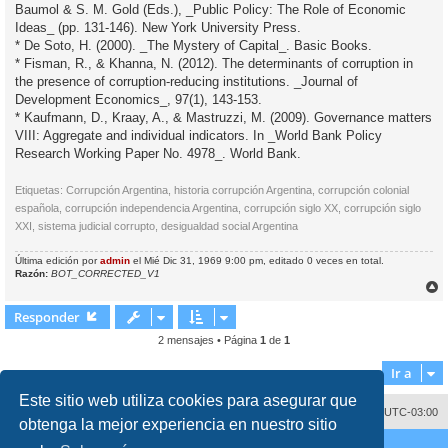
Baumol & S. M. Gold (Eds.), _Public Policy: The Role of Economic
Ideas_ (pp. 131-146). New York University Press.
* De Soto, H. (2000). _The Mystery of Capital_. Basic Books.
* Fisman, R., & Khanna, N. (2012). The determinants of corruption in
the presence of corruption-reducing institutions. _Journal of
Development Economics_, 97(1), 143-153.
* Kaufmann, D., Kraay, A., & Mastruzzi, M. (2009). Governance matters
VIII: Aggregate and individual indicators. In _World Bank Policy
Research Working Paper No. 4978_. World Bank.
Etiquetas: Corrupción Argentina, historia corrupción Argentina, corrupción colonial
española, corrupción independencia Argentina, corrupción siglo XX, corrupción siglo
XXI, sistema judicial corrupto, desigualdad social Argentina
Última edición por
admin
el Mié Dic 31, 1969 9:00 pm, editado 0 veces en total.
Razón:
BOT_CORRECTED_V1
r
r
Responder
i
2 mensajes • Página
1
de
1
Ir a
Este sitio web utiliza cookies para asegurar que
Contáctenos
Borrar cookies
Todos los horarios son
UTC-03:00
obtenga la mejor experiencia en nuestro sitio
Desarrollado por
phpBB
® Forum Software © phpBB Limited