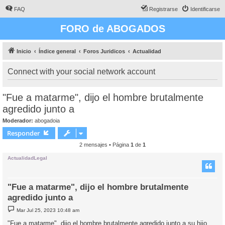
FAQ
Registrarse
Identificarse
FORO de ABOGADOS
Inicio
Índice general
Foros Juridicos
Actualidad
Connect with your social network account
"Fue a matarme", dijo el hombre brutalmente
agredido junto a
Moderador:
abogadoia
Responder
2 mensajes • Página
1
de
1
ActualidadLegal
"Fue a matarme", dijo el hombre brutalmente
agredido junto a
M
Mar Jul 25, 2023 10:48 am
e
n
"Fue a matarme", dijo el hombre brutalmente agredido junto a su hijo