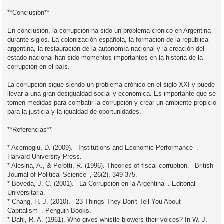
**Conclusión**
En conclusión, la corrupción ha sido un problema crónico en Argentina
durante siglos. La colonización española, la formación de la república
argentina, la restauración de la autonomía nacional y la creación del
estado nacional han sido momentos importantes en la historia de la
corrupción en el país.
La corrupción sigue siendo un problema crónico en el siglo XXI y puede
llevar a una gran desigualdad social y económica. Es importante que se
tomen medidas para combatir la corrupción y crear un ambiente propicio
para la justicia y la igualdad de oportunidades.
**Referencias**
* Acemoglu, D. (2009). _Institutions and Economic Performance_.
Harvard University Press.
* Alesina, A., & Perotti, R. (1996). Theories of fiscal corruption. _British
Journal of Political Science_, 26(2), 349-375.
* Bóveda, J. C. (2001). _La Corrupción en la Argentina_. Editorial
Universitaria.
* Chang, H.-J. (2010). _23 Things They Don't Tell You About
Capitalism_. Penguin Books.
* Dahl, R. A. (1961). Who gives whistle-blowers their voices? In W. J.