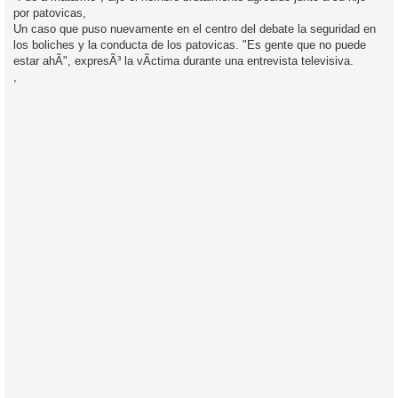
s
por patovicas,
a
j
Un caso que puso nuevamente en el centro del debate la seguridad en
e
los boliches y la conducta de los patovicas. "Es gente que no puede
estar ahÃ­", expresÃ³ la vÃ­ctima durante una entrevista televisiva.
,