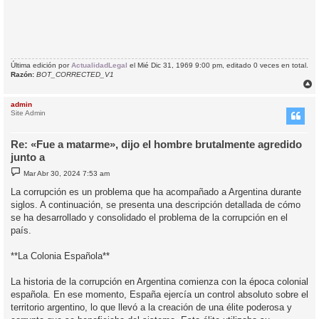
Última edición por
ActualidadLegal
el Mié Dic 31, 1969 9:00 pm, editado 0 veces en total.
Razón:
BOT_CORRECTED_V1
r
r
admin
i
Site Admin
Re: «Fue a matarme», dijo el hombre brutalmente agredido
junto a
M
Mar Abr 30, 2024 7:53 am
e
n
La corrupción es un problema que ha acompañado a Argentina durante
s
siglos. A continuación, se presenta una descripción detallada de cómo
a
j
se ha desarrollado y consolidado el problema de la corrupción en el
e
país.
**La Colonia Española**
La historia de la corrupción en Argentina comienza con la época colonial
española. En ese momento, España ejercía un control absoluto sobre el
territorio argentino, lo que llevó a la creación de una élite poderosa y