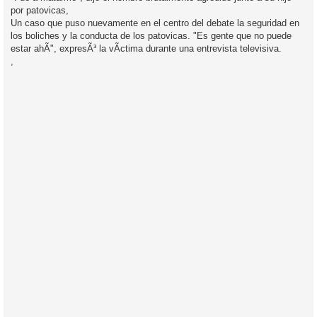
s
por patovicas,
a
j
Un caso que puso nuevamente en el centro del debate la seguridad en
e
los boliches y la conducta de los patovicas. "Es gente que no puede
estar ahÃ­", expresÃ³ la vÃ­ctima durante una entrevista televisiva.
,