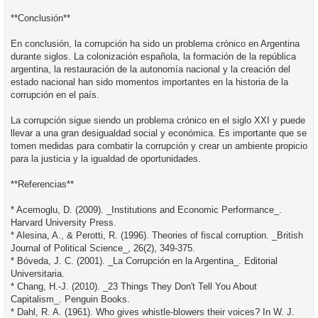
**Conclusión**
En conclusión, la corrupción ha sido un problema crónico en Argentina
durante siglos. La colonización española, la formación de la república
argentina, la restauración de la autonomía nacional y la creación del
estado nacional han sido momentos importantes en la historia de la
corrupción en el país.
La corrupción sigue siendo un problema crónico en el siglo XXI y puede
llevar a una gran desigualdad social y económica. Es importante que se
tomen medidas para combatir la corrupción y crear un ambiente propicio
para la justicia y la igualdad de oportunidades.
**Referencias**
* Acemoglu, D. (2009). _Institutions and Economic Performance_.
Harvard University Press.
* Alesina, A., & Perotti, R. (1996). Theories of fiscal corruption. _British
Journal of Political Science_, 26(2), 349-375.
* Bóveda, J. C. (2001). _La Corrupción en la Argentina_. Editorial
Universitaria.
* Chang, H.-J. (2010). _23 Things They Don't Tell You About
Capitalism_. Penguin Books.
* Dahl, R. A. (1961). Who gives whistle-blowers their voices? In W. J.