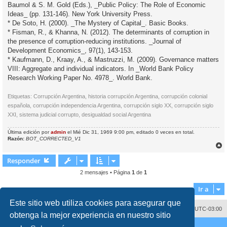
Baumol & S. M. Gold (Eds.), _Public Policy: The Role of Economic
Ideas_ (pp. 131-146). New York University Press.
* De Soto, H. (2000). _The Mystery of Capital_. Basic Books.
* Fisman, R., & Khanna, N. (2012). The determinants of corruption in
the presence of corruption-reducing institutions. _Journal of
Development Economics_, 97(1), 143-153.
* Kaufmann, D., Kraay, A., & Mastruzzi, M. (2009). Governance matters
VIII: Aggregate and individual indicators. In _World Bank Policy
Research Working Paper No. 4978_. World Bank.
Etiquetas: Corrupción Argentina, historia corrupción Argentina, corrupción colonial
española, corrupción independencia Argentina, corrupción siglo XX, corrupción siglo
XXI, sistema judicial corrupto, desigualdad social Argentina
Última edición por
admin
el Mié Dic 31, 1969 9:00 pm, editado 0 veces en total.
Razón:
BOT_CORRECTED_V1
r
r
Responder
i
2 mensajes • Página
1
de
1
Ir a
Este sitio web utiliza cookies para asegurar que
Contáctenos
Borrar cookies
Todos los horarios son
UTC-03:00
obtenga la mejor experiencia en nuestro sitio
Desarrollado por
phpBB
® Forum Software © phpBB Limited