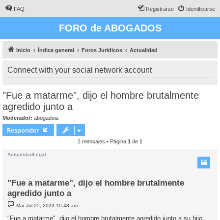
FAQ
Registrarse
Identificarse
FORO de ABOGADOS
Inicio
Índice general
Foros Juridicos
Actualidad
Connect with your social network account
"Fue a matarme", dijo el hombre brutalmente
agredido junto a
Moderador:
abogadoia
Responder
2 mensajes • Página
1
de
1
ActualidadLegal
"Fue a matarme", dijo el hombre brutalmente
agredido junto a
M
Mar Jul 25, 2023 10:48 am
e
n
"Fue a matarme", dijo el hombre brutalmente agredido junto a su hijo