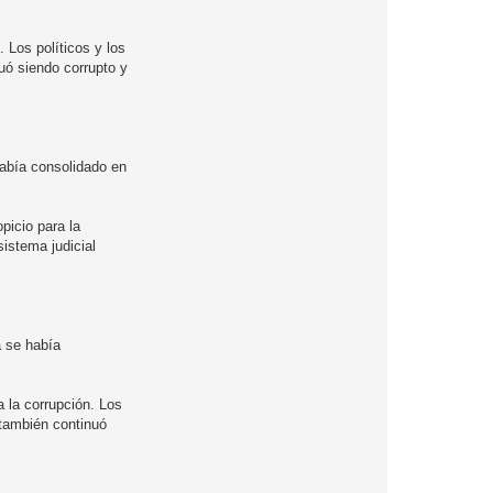
 Los políticos y los
nuó siendo corrupto y
abía consolidado en
picio para la
sistema judicial
a se había
a la corrupción. Los
l también continuó