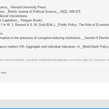
mance_. Harvard University Press.
tion. _British Journal of Political Science_, 26(2), 349-375.
torial Universitaria.
ut Capitalism_. Penguin Books.
es? In W. J. Baumol & S. M. Gold (Eds.), _Public Policy: The Role of Economi
ks.
ruption in the presence of corruption-reducing institutions. _Journal of Dev
ance matters VIII: Aggregate and individual indicators. In _World Bank Poli
ión colonial española, corrupción independencia Argentina, corrupción siglo XX, corrupción sig
total.