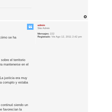
A
r
r
admin
i
Site Admin
b
Mensajes:
222
a
Registrado:
Vie Ago 12, 2011 2:42 pm
 cómo se ha
obre el territorio
para mantenerse en el
 La justicia era muy
ra corrupto y estaba
 continuó siendo un
ue favorecían la