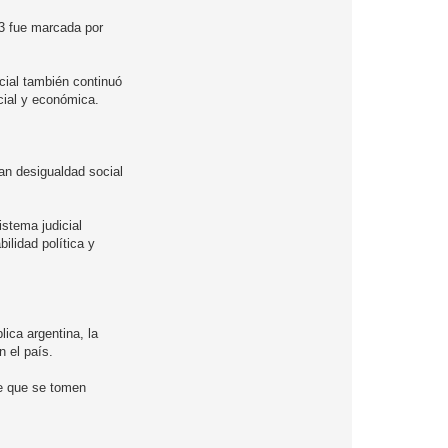
83 fue marcada por
icial también continuó
cial y económica.
ran desigualdad social
istema judicial
ilidad política y
ica argentina, la
n el país.
te que se tomen