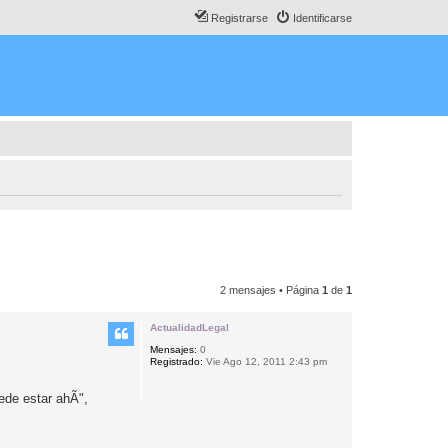
Registrarse
Identificarse
2 mensajes • Página
1
de
1
ActualidadLegal
Mensajes:
0
Registrado:
Vie Ago 12, 2011 2:43 pm
de estar ahÃ­",