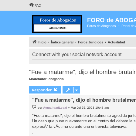
FAQ
FORO de ABOG
Foros de Abogados .::. Portal de 
Inicio
Índice general
Foros Juridicos
Actualidad
Connect with your social network account
"Fue a matarme", dijo el hombre brutal
Moderador:
abogadoia
Responder
"Fue a matarme", dijo el hombre brutalmen
M
por
ActualidadLegal
»
Mar Jul 25, 2023 10:48 am
e
n
"Fue a matarme", dijo el hombre brutalmente agredido junto
s
Un caso que puso nuevamente en el centro del debate la se
a
j
expresÃ³ la vÃ­ctima durante una entrevista televisiva.
e
,