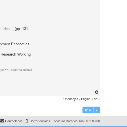
c Ideas_ (pp. 131-
elopment Economics_,
cy Research Working
lo XXI, sistema judicial
A
r
2 mensajes • Página
1
de
1
r
i
b
Ir a
a
Contáctenos
Borrar cookies
Todos los horarios son
UTC-03:00