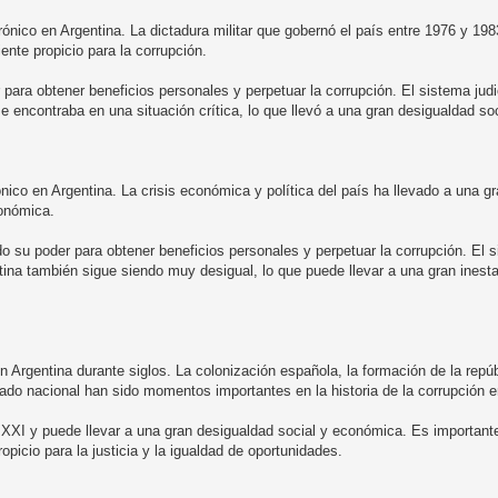
crónico en Argentina. La dictadura militar que gobernó el país entre 1976 y 19
iente propicio para la corrupción.
r para obtener beneficios personales y perpetuar la corrupción. El sistema jud
e encontraba en una situación crítica, lo que llevó a una gran desigualdad so
nico en Argentina. La crisis económica y política del país ha llevado a una g
conómica.
do su poder para obtener beneficios personales y perpetuar la corrupción. El s
ina también sigue siendo muy desigual, lo que puede llevar a una gran inestab
 Argentina durante siglos. La colonización española, la formación de la repúbl
tado nacional han sido momentos importantes en la historia de la corrupción e
o XXI y puede llevar a una gran desigualdad social y económica. Es importan
picio para la justicia y la igualdad de oportunidades.