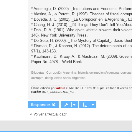
* Acemoglu, D. (2009). _Institutions and Economic Perfor
* Alesina, A., & Perotti, R. (1996). Theories of fiscal corrup
* Bóveda, J. C. (2001). _La Corrupción en la Argentina_. Edi
* Chang, H.-J. (2010). _23 Things They Don't Tell You Abo
* Dahl, R. A. (1961). Who gives whistle-blowers their voic
146). New York University Press.
* De Soto, H. (2000). _The Mystery of Capital_. Basic Boo
* Fisman, R., & Khanna, N. (2012). The determinants of cor
97(1), 143-153.
* Kaufmann, D., Kraay, A., & Mastruzzi, M. (2009). Govern
Paper No. 4978_. World Bank.
Etiquetas: Corrupción Argentina, historia corrupción Argentina, corrupc
corrupto, desigualdad social Argentina
Última edición por
admin
el Mié Dic 31, 1969 9:00 pm, editado 0 veces en 
Razón:
BOT_CORRECTED_V1
Responder
Volver a “Actualidad”