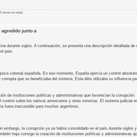
0 veces en total.
 agredido junto a
na durante siglos. A continuación, se presenta una descripción detallada de
el país.
época colonial española. En ese momento, España ejercía un control absoluto s
y corrupta que se beneficiaba del sistema. Esta élite utilizaba su influencia 
ión de instituciones políticas y administrativas que favorecían la corrupción.
 control sobre los nativos americanos y otras minorías. El sistema judicial e
icia fuera inaccesible para muchos argentinos.
 embargo, la corrupción ya se había consolidado en el país durante siglos y
mbién trajo consigo la creación de instituciones políticas y administrativas q