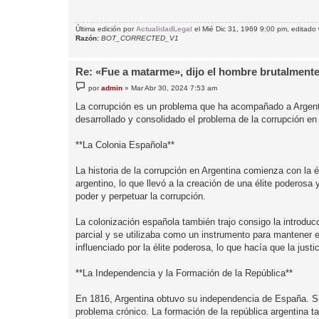
Última edición por
ActualidadLegal
el Mié Dic 31, 1969 9:00 pm, editado 
Razón:
BOT_CORRECTED_V1
Re: «Fue a matarme», dijo el hombre brutalmente
M
por
admin
»
Mar Abr 30, 2024 7:53 am
e
n
La corrupción es un problema que ha acompañado a Argenti
s
desarrollado y consolidado el problema de la corrupción en 
a
j
e
**La Colonia Española**
La historia de la corrupción en Argentina comienza con la 
argentino, lo que llevó a la creación de una élite poderosa 
poder y perpetuar la corrupción.
La colonización española también trajo consigo la introducc
parcial y se utilizaba como un instrumento para mantener el
influenciado por la élite poderosa, lo que hacía que la just
**La Independencia y la Formación de la República**
En 1816, Argentina obtuvo su independencia de España. Sin
problema crónico. La formación de la república argentina ta