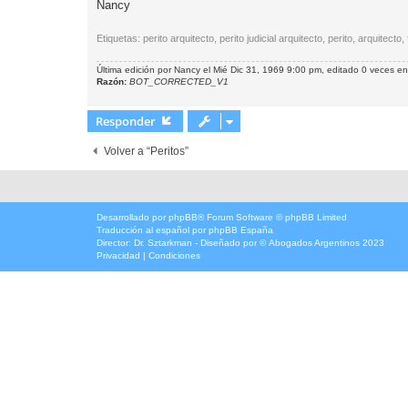
Nancy
Etiquetas: perito arquitecto, perito judicial arquitecto, perito, arquitect
Última edición por
Nancy
el Mié Dic 31, 1969 9:00 pm, editado 0 veces en 
Razón:
BOT_CORRECTED_V1
Responder
Volver a “Peritos”
Desarrollado por
phpBB
® Forum Software © phpBB Limited
Traducción al español por
phpBB España
Director:
Dr. Sztarkman
- Diseñado por ©
Abogados Argentinos
2023
Privacidad
|
Condiciones