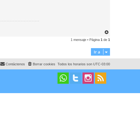
A
r
1 mensaje • Página
1
de
1
r
i
b
Ir a
a
Contáctenos
Borrar cookies
Todos los horarios son
UTC-03:00