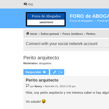
FAQ
FORO de ABOG
Foros de Abogados .::. Portal de 
Inicio
Índice general
Foros Juridicos
Peritos
Connect with your social network account
Perito arquitecto
Moderador:
abogadoia
Responder
Perito arquitecto
M
por
Nancy
»
Dom Abr 21, 2013 2:24 pm
e
n
Hola, soy perito arquitecto y me interesa saber si hay algu
s
a
j
Un saludo!
e