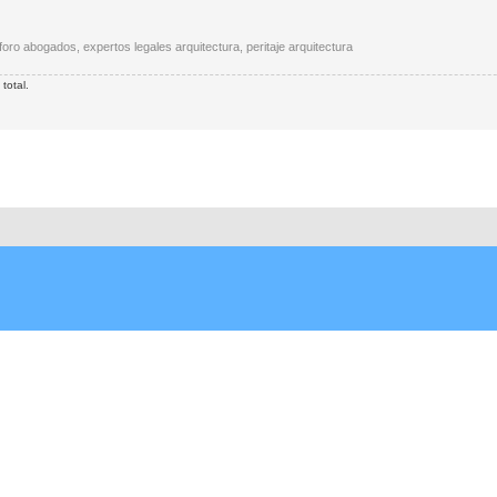
o, foro abogados, expertos legales arquitectura, peritaje arquitectura
total.