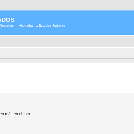
ADOS
Abogados .::. Abogadas .::. Estudios Juridicos
ien más en el foro.