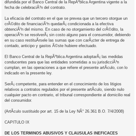
difundida por el Banco Central de la RepÃºblica Argentina vigente a la
fecha de celebraciÃ³n del contrato.
La eficacia del contrato en el que se prevea que un tercero otorgue un
crÃ©dito de financiaciÃ³n quedarÃ¡ condicionada a la efectiva
obtenciÃ³n del mismo. En caso de no otorgamiento del crÃ©dito, la
operaciÃ³n se resolverÃ¡ sin costo alguno para el consumidor, debiendo
en su caso restituÃ­rsele las sumas que con carÃ¡cter de entrega de
contado, anticipo y gastos Ã©ste hubiere efectuado.
El Banco Central de la RepÃºblica Argentina adoptarÃ¡ las medidas
conducentes para que las entidades sometidas a su jurisdicciÃ³n
cumplan, en las operaciones a que refiere el presente artÃ­culo, con lo
indicado en la presente ley.
SerÃ¡ competente, para entender en el conocimiento de los litigios
relativos a contratos regulados por el presente artÃ­culo, siendo nulo
cualquier pacto en contrario, el tribunal correspondiente al domicilio real
del consumidor.
(ArtÃ­culo sustituido por art. 15 de la Ley NÂ° 26.361 B.O. 7/4/2008)
CAPITULO IX
DE LOS TERMINOS ABUSIVOS Y CLAUSULAS INEFICACES