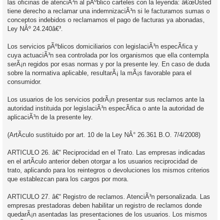
las oficinas de atenciÃ³n al pÃºblico carteles con la leyenda: â€œUsted
tiene derecho a reclamar una indemnizaciÃ³n si le facturamos sumas o
conceptos indebidos o reclamamos el pago de facturas ya abonadas,
Ley NÂº 24.240â€³.
Los servicios pÃºblicos domiciliarios con legislaciÃ³n especÃ­fica y
cuya actuaciÃ³n sea controlada por los organismos que ella contempla
serÃ¡n regidos por esas normas y por la presente ley. En caso de duda
sobre la normativa aplicable, resultarÃ¡ la mÃ¡s favorable para el
consumidor.
Los usuarios de los servicios podrÃ¡n presentar sus reclamos ante la
autoridad instituida por legislaciÃ³n especÃ­fica o ante la autoridad de
aplicaciÃ³n de la presente ley.
(ArtÃ­culo sustituido por art. 10 de la Ley NÂ° 26.361 B.O. 7/4/2008)
ARTICULO 26. â€“ Reciprocidad en el Trato. Las empresas indicadas
en el artÃ­culo anterior deben otorgar a los usuarios reciprocidad de
trato, aplicando para los reintegros o devoluciones los mismos criterios
que establezcan para los cargos por mora.
ARTICULO 27. â€“ Registro de reclamos. AtenciÃ³n personalizada. Las
empresas prestadoras deben habilitar un registro de reclamos donde
quedarÃ¡n asentadas las presentaciones de los usuarios. Los mismos