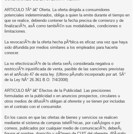
ARTICULO 7Âº â€“ Oferta. La oferta dirigida a consumidores
potenciales indeterminados, obliga a quien la emite durante el tiempo en
que se realice, debiendo contener la fecha precisa de comienzo y de
finalizaciÃ³n, asÃ­ como tambiÃ©n sus modalidades, condiciones o
limitaciones.
La revocaciÃ³n de la oferta hecha pÃºblica es eficaz una vez que haya
sido difundida por medios similares a los empleados para hacerla
conocer.
La no efectivizaciÃ³n de la oferta serÃ¡ considerada negativa o
restricciÃ³n injustificada de venta, pasible de las sanciones previstas
en el artÃ­culo 47 de esta ley. (Ultimo pÃ¡rrafo incorporado por art. 5Â°
de la Ley NÂ° 26.361 B.O. 7/4/2008)
ARTICULO 8Âº â€“ Efectos de la Publicidad. Las precisiones
formuladas en la publicidad o en anuncios prospectos, circulares u
otros medios de difusiÃ³n obligan al oferente y se tienen por incluidas
en el contrato con el consumidor.
En los casos en que las ofertas de bienes y servicios se realicen
mediante el sistema de compras telefÃ³nicas, por catÃ¡logos o por
correos, publicados por cualquier medio de comunicaciÃ³n, deberÃ¡
figurar el nombre, domicilio y nÃºmero de CUIT del oferente. (PÃ¡rrafo