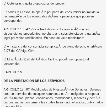
c) Obtener una quita proporcional del precio.
En todos los casos, la opciÃ³n por parte del consumidor no impide la
reclamaciÃ³n de los eventuales daÃ±os y perjuicios que pudieren
corresponder.
ARTICULO 18. â€“ Vicios Redhibitorios. La aplicaciÃ³n de las
disposiciones precedentes, no obsta a la subsistencia de la garantÃ­a
legal por vicios redhibitorios. En caso de vicio redhibitorio:
a) A instancia del consumidor se aplicarÃ¡ de pleno derecho el artÃ­culo
2176 del CÃ³digo Civil;
b) El artÃ­culo 2170 del CÃ³digo Civil no podrÃ¡ ser opuesto al
consumidor.
CAPITULO V
DE LA PRESTACION DE LOS SERVICIOS
ARTICULO 19. â€“ Modalidades de PrestaciÃ³n de Servicios. Quienes
presten servicios de cualquier naturaleza estÃ¡n obligados a respetar
los tÃ©rminos, plazos, condiciones, modalidades, reservas y demÃ¡s
circunstancias conforme a las cuales hayan sido ofrecidos, publicitados
o convenidos.