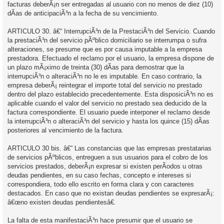
facturas deberÃ¡n ser entregadas al usuario con no menos de diez (10)
dÃ­as de anticipaciÃ³n a la fecha de su vencimiento.
ARTICULO 30. â€“ InterrupciÃ³n de la PrestaciÃ³n del Servicio. Cuando
la prestaciÃ³n del servicio pÃºblico domiciliario se interrumpa o sufra
alteraciones, se presume que es por causa imputable a la empresa
prestadora. Efectuado el reclamo por el usuario, la empresa dispone de
un plazo mÃ¡ximo de treinta (30) dÃ­as para demostrar que la
interrupciÃ³n o alteraciÃ³n no le es imputable. En caso contrario, la
empresa deberÃ¡ reintegrar el importe total del servicio no prestado
dentro del plazo establecido precedentemente. Esta disposiciÃ³n no es
aplicable cuando el valor del servicio no prestado sea deducido de la
factura correspondiente. El usuario puede interponer el reclamo desde
la interrupciÃ³n o alteraciÃ³n del servicio y hasta los quince (15) dÃ­as
posteriores al vencimiento de la factura.
ARTICULO 30 bis. â€“ Las constancias que las empresas prestatarias
de servicios pÃºblicos, entreguen a sus usuarios para el cobro de los
servicios prestados, deberÃ¡n expresar si existen perÃ­odos u otras
deudas pendientes, en su caso fechas, concepto e intereses si
correspondiera, todo ello escrito en forma clara y con caracteres
destacados. En caso que no existan deudas pendientes se expresarÃ¡:
â€œno existen deudas pendientesâ€.
La falta de esta manifestaciÃ³n hace presumir que el usuario se