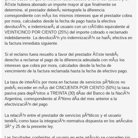
Ã©ste hubiera abonado un importe mayor al que finalmente se
determine, el prestador deberÃ¡ reintegrarle la diferencia
correspondiente con mÃ¡s los mismos intereses que el prestador cobra
por mora, calculados desde la fecha de pago hasta la efectiva
devoluciÃ³n, e indemnizarÃ¡ al usuario con un crÃ©dito equivalente al
VEINTICINCO POR CIENTO (25%) del importe cobrado o reclamado
indebidamente. La devoluciÃ³n y/o indemnizaciÃ³n se harÃ¡ efectiva en
la factura inmediata siguiente.
Si el reclamo fuera resuelto a favor del prestador Ã©ste tendrÃ¡
derecho a reclamar el pago de la diferencia adeudada con mÃ¡s los
intereses que cobra por mora, calculados desde la fecha de
vencimiento de la factura reclamada hasta la fecha de efectivo pago.
La tasa de interÃ©s por mora en facturas de servicios pÃºblicos no
podrÃ¡ exceder en mÃ¡s del CINCUENTA POR CIENTO (50%) la tasa
pasiva para depÃ³sitos a TREINTA (30) dÃ­as del Banco de la NaciÃ³n
Argentina, correspondiente al Ãºltimo dÃ­a del mes anterior a la
efectivizaciÃ³n del pago.
La relaciÃ³n entre el prestador de servicios pÃºblicos y el usuario
tendrÃ¡ como base la integraciÃ³n normativa dispuesta en los artÃ­culos
3Âº y 25 de la presente ley.
Las facultades conferidas al usuario en este artÃ­culo se conceden sin