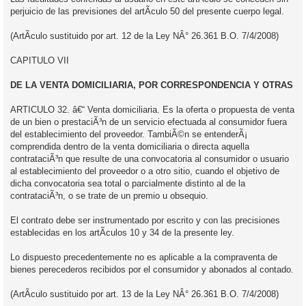
perjuicio de las previsiones del artÃ­culo 50 del presente cuerpo legal.
(ArtÃ­culo sustituido por art. 12 de la Ley NÂ° 26.361 B.O. 7/4/2008)
CAPITULO VII
DE LA VENTA DOMICILIARIA, POR CORRESPONDENCIA Y OTRAS
ARTICULO 32. â€“ Venta domiciliaria. Es la oferta o propuesta de venta
de un bien o prestaciÃ³n de un servicio efectuada al consumidor fuera
del establecimiento del proveedor. TambiÃ©n se entenderÃ¡
comprendida dentro de la venta domiciliaria o directa aquella
contrataciÃ³n que resulte de una convocatoria al consumidor o usuario
al establecimiento del proveedor o a otro sitio, cuando el objetivo de
dicha convocatoria sea total o parcialmente distinto al de la
contrataciÃ³n, o se trate de un premio u obsequio.
El contrato debe ser instrumentado por escrito y con las precisiones
establecidas en los artÃ­culos 10 y 34 de la presente ley.
Lo dispuesto precedentemente no es aplicable a la compraventa de
bienes perecederos recibidos por el consumidor y abonados al contado.
(ArtÃ­culo sustituido por art. 13 de la Ley NÂ° 26.361 B.O. 7/4/2008)