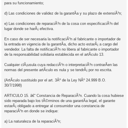
para su funcionamiento;
d) Las condiciones de validez de la garantÃ­a y su plazo de extensiÃ³n;
e) Las condiciones de reparaciÃ³n de la cosa con especificaciÃ³n del
lugar donde se harÃ¡ efectiva.
En caso de ser necesaria la notificaciÃ³n al fabricante o importador de
la entrada en vigencia de la garantÃ­a, dicho acto estarÃ¡ a cargo del
vendedor. La falta de notificaciÃ³n no libera al fabricante o importador
de la responsabilidad solidaria establecida en el artÃ­culo 13.
Cualquier clÃ¡usula cuya redacciÃ³n o interpretaciÃ³n contrarÃ­en las
normas del presente artÃ­culo es nula y se tendrÃ¡ por no escrita.
(ArtÃ­culo sustituido por el art. 3Âº de la Ley NÂº 24.999 B.O.
30/7/1998)
ARTICULO 15. â€“ Constancia de ReparaciÃ³n. Cuando la cosa hubiese
sido reparada bajo los tÃ©rminos de una garantÃ­a legal, el garante
estarÃ¡ obligado a entregar al consumidor una constancia de
reparaciÃ³n en donde se indique:
a) La naturaleza de la reparaciÃ³n;