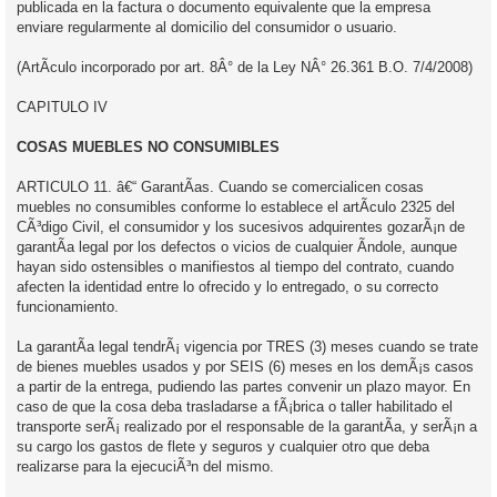
publicada en la factura o documento equivalente que la empresa
enviare regularmente al domicilio del consumidor o usuario.
(ArtÃ­culo incorporado por art. 8Â° de la Ley NÂ° 26.361 B.O. 7/4/2008)
CAPITULO IV
COSAS MUEBLES NO CONSUMIBLES
ARTICULO 11. â€“ GarantÃ­as. Cuando se comercialicen cosas
muebles no consumibles conforme lo establece el artÃ­culo 2325 del
CÃ³digo Civil, el consumidor y los sucesivos adquirentes gozarÃ¡n de
garantÃ­a legal por los defectos o vicios de cualquier Ã­ndole, aunque
hayan sido ostensibles o manifiestos al tiempo del contrato, cuando
afecten la identidad entre lo ofrecido y lo entregado, o su correcto
funcionamiento.
La garantÃ­a legal tendrÃ¡ vigencia por TRES (3) meses cuando se trate
de bienes muebles usados y por SEIS (6) meses en los demÃ¡s casos
a partir de la entrega, pudiendo las partes convenir un plazo mayor. En
caso de que la cosa deba trasladarse a fÃ¡brica o taller habilitado el
transporte serÃ¡ realizado por el responsable de la garantÃ­a, y serÃ¡n a
su cargo los gastos de flete y seguros y cualquier otro que deba
realizarse para la ejecuciÃ³n del mismo.