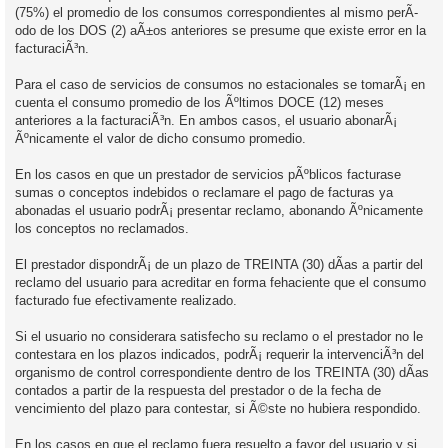
(75%) el promedio de los consumos correspondientes al mismo perÃ­
odo de los DOS (2) aÃ±os anteriores se presume que existe error en la
facturaciÃ³n.
Para el caso de servicios de consumos no estacionales se tomarÃ¡ en
cuenta el consumo promedio de los Ãºltimos DOCE (12) meses
anteriores a la facturaciÃ³n. En ambos casos, el usuario abonarÃ¡
Ãºnicamente el valor de dicho consumo promedio.
En los casos en que un prestador de servicios pÃºblicos facturase
sumas o conceptos indebidos o reclamare el pago de facturas ya
abonadas el usuario podrÃ¡ presentar reclamo, abonando Ãºnicamente
los conceptos no reclamados.
El prestador dispondrÃ¡ de un plazo de TREINTA (30) dÃ­as a partir del
reclamo del usuario para acreditar en forma fehaciente que el consumo
facturado fue efectivamente realizado.
Si el usuario no considerara satisfecho su reclamo o el prestador no le
contestara en los plazos indicados, podrÃ¡ requerir la intervenciÃ³n del
organismo de control correspondiente dentro de los TREINTA (30) dÃ­as
contados a partir de la respuesta del prestador o de la fecha de
vencimiento del plazo para contestar, si Ã©ste no hubiera respondido.
En los casos en que el reclamo fuera resuelto a favor del usuario y si