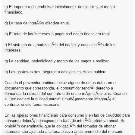
c) El importe a desembolsar inicialmente -de existir- y el monto
financiado.
d) La tasa de interÃ©s efectiva anual.
e) El total de los intereses a pagar o el costo financiero total.
f) El sistema de amortizaciÃ³n del capital y cancelaciÃ³n de los
intereses.
g) La cantidad, periodicidad y monto de los pagos a realizar.
h) Los gastos extras, seguros o adicionales, si los hubiere.
Cuando el proveedor omitiera incluir alguno de estos datos en el
documento que corresponda, el consumidor tendrÃ¡ derecho a
demandar la nulidad del contrato o de una o mÃ¡s clÃ¡usulas. Cuando
el juez declare la nulidad parcial simultÃ¡neamente integrarÃ¡ el
contrato, si ello fuera necesario.
En las operaciones financieras para consumo y en las de crÃ©dito para
consumo deberÃ¡ consignarse la tasa de interÃ©s efectiva anual. Su
omisiÃ³n determinarÃ¡ que la obligaciÃ³n del tomador de abonar
intereses sea ajustada a la tasa pasiva anual promedio del mercado