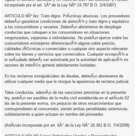
incorporado por el art. 1Âº de la Ley NÂº 24.787 B.O. 2/4/1997)
ARTICULO 8Âº bis: Trato digno. PrÃ¡cticas abusivas. Los proveedores
deberÃ¡n garantizar condiciones de atenciÃ³n y trato digno y equitativo
a los consumidores y usuarios. DeberÃ¡n abstenerse de desplegar
conductas que coloquen a los consumidores en situaciones
vergonzantes, vejatorias o intimidatorias. No podrÃ¡n ejercer sobre los
consumidores extranjeros diferenciaciÃ³n alguna sobre precios,
calidades tÃ©cnicas o comerciales o cualquier otro aspecto relevante
sobre los bienes y servicios que comercialice. Cualquier excepciÃ³n a
lo seÃ±alado deberÃ¡ ser autorizada por la autoridad de aplicaciÃ³n en
razones de interÃ©s general debidamente fundadas.
En los reclamos extrajudiciales de deudas, deberÃ¡n abstenerse de
utilizar cualquier medio que le otorgue la apariencia de reclamo judicial.
Tales conductas, ademÃ¡s de las sanciones previstas en la presente
ley, podrÃ¡n ser pasibles de la multa civil establecida en el artÃ­culo 52
bis de la presente norma, sin perjuicio de otros resarcimientos que
correspondieren al consumidor, siendo ambas penalidades extensivas
solidariamente a quien actuare en nombre del proveedor.
(ArtÃ­culo incorporado por art. 6Â° de la Ley NÂ° 26.361 B.O. 7/4/2008)