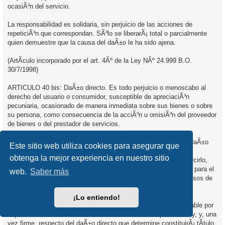
ocasiÃ³n del servicio.
La responsabilidad es solidaria, sin perjuicio de las acciones de
repeticiÃ³n que correspondan. SÃ³lo se liberarÃ¡ total o parcialmente
quien demuestre que la causa del daÃ±o le ha sido ajena.
(ArtÃ­culo incorporado por el art. 4Âº de la Ley NÂº 24.999 B.O.
30/7/1998)
ARTICULO 40 bis: DaÃ±o directo. Es todo perjuicio o menoscabo al
derecho del usuario o consumidor, susceptible de apreciaciÃ³n
pecuniaria, ocasionado de manera inmediata sobre sus bienes o sobre
su persona, como consecuencia de la acciÃ³n u omisiÃ³n del proveedor
de bienes o del prestador de servicios.
La autoridad de aplicaciÃ³n podrÃ¡ determinar la existencia de daÃ±o
Este sitio web utiliza cookies para asegurar que
directo al usuario o consumidor resultante de la infracciÃ³n del
obtenga la mejor experiencia en nuestro sitio
proveedor o del prestador de servicios y obligar a Ã©ste a resarcirlo,
hasta un valor mÃ¡ximo de CINCO (5) Canastas BÃ¡sicas Total para el
web.
Saber más
Hogar 3, que publica el Instituto Nacional de EstadÃ­stica y Censos de
la RepÃºblica Argentina (INDEC).
¡Lo entiendo!
El acto administrativo de la autoridad de aplicaciÃ³n serÃ¡ apelable por
el proveedor en los tÃ©rminos del artÃ­culo 45 de la presente ley, y, una
vez firme, respecto del daÃ±o directo que determine constituirÃ¡ tÃ­tulo