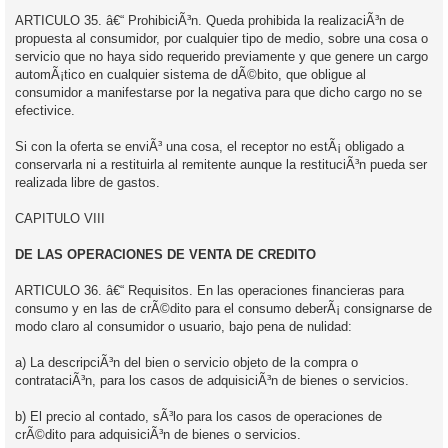
ARTICULO 35. â€“ ProhibiciÃ³n. Queda prohibida la realizaciÃ³n de
propuesta al consumidor, por cualquier tipo de medio, sobre una cosa o
servicio que no haya sido requerido previamente y que genere un cargo
automÃ¡tico en cualquier sistema de dÃ©bito, que obligue al
consumidor a manifestarse por la negativa para que dicho cargo no se
efectivice.
Si con la oferta se enviÃ³ una cosa, el receptor no estÃ¡ obligado a
conservarla ni a restituirla al remitente aunque la restituciÃ³n pueda ser
realizada libre de gastos.
CAPITULO VIII
DE LAS OPERACIONES DE VENTA DE CREDITO
ARTICULO 36. â€“ Requisitos. En las operaciones financieras para
consumo y en las de crÃ©dito para el consumo deberÃ¡ consignarse de
modo claro al consumidor o usuario, bajo pena de nulidad:
a) La descripciÃ³n del bien o servicio objeto de la compra o
contrataciÃ³n, para los casos de adquisiciÃ³n de bienes o servicios.
b) El precio al contado, sÃ³lo para los casos de operaciones de
crÃ©dito para adquisiciÃ³n de bienes o servicios.