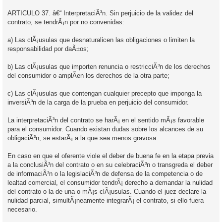
ARTICULO 37. â€“ InterpretaciÃ³n. Sin perjuicio de la validez del
contrato, se tendrÃ¡n por no convenidas:
a) Las clÃ¡usulas que desnaturalicen las obligaciones o limiten la
responsabilidad por daÃ±os;
b) Las clÃ¡usulas que importen renuncia o restricciÃ³n de los derechos
del consumidor o amplÃ­en los derechos de la otra parte;
c) Las clÃ¡usulas que contengan cualquier precepto que imponga la
inversiÃ³n de la carga de la prueba en perjuicio del consumidor.
La interpretaciÃ³n del contrato se harÃ¡ en el sentido mÃ¡s favorable
para el consumidor. Cuando existan dudas sobre los alcances de su
obligaciÃ³n, se estarÃ¡ a la que sea menos gravosa.
En caso en que el oferente viole el deber de buena fe en la etapa previa
a la conclusiÃ³n del contrato o en su celebraciÃ³n o transgreda el deber
de informaciÃ³n o la legislaciÃ³n de defensa de la competencia o de
lealtad comercial, el consumidor tendrÃ¡ derecho a demandar la nulidad
del contrato o la de una o mÃ¡s clÃ¡usulas. Cuando el juez declare la
nulidad parcial, simultÃ¡neamente integrarÃ¡ el contrato, si ello fuera
necesario.