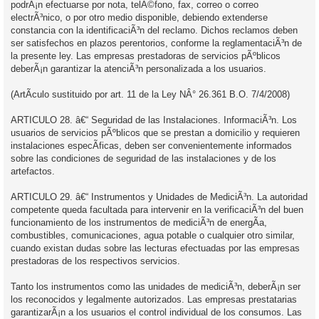
podrÃ¡n efectuarse por nota, telÃ©fono, fax, correo o correo
electrÃ³nico, o por otro medio disponible, debiendo extenderse
constancia con la identificaciÃ³n del reclamo. Dichos reclamos deben
ser satisfechos en plazos perentorios, conforme la reglamentaciÃ³n de
la presente ley. Las empresas prestadoras de servicios pÃºblicos
deberÃ¡n garantizar la atenciÃ³n personalizada a los usuarios.
(ArtÃ­culo sustituido por art. 11 de la Ley NÂ° 26.361 B.O. 7/4/2008)
ARTICULO 28. â€“ Seguridad de las Instalaciones. InformaciÃ³n. Los
usuarios de servicios pÃºblicos que se prestan a domicilio y requieren
instalaciones especÃ­ficas, deben ser convenientemente informados
sobre las condiciones de seguridad de las instalaciones y de los
artefactos.
ARTICULO 29. â€“ Instrumentos y Unidades de MediciÃ³n. La autoridad
competente queda facultada para intervenir en la verificaciÃ³n del buen
funcionamiento de los instrumentos de mediciÃ³n de energÃ­a,
combustibles, comunicaciones, agua potable o cualquier otro similar,
cuando existan dudas sobre las lecturas efectuadas por las empresas
prestadoras de los respectivos servicios.
Tanto los instrumentos como las unidades de mediciÃ³n, deberÃ¡n ser
los reconocidos y legalmente autorizados. Las empresas prestatarias
garantizarÃ¡n a los usuarios el control individual de los consumos. Las