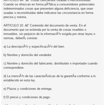
ARTICULO 9Âº â€“ Cosas Deficientes Usadas o Reconstituidas.
Cuando se ofrezcan en forma pÃºblica a consumidores potenciales
indeterminados cosas que presenten alguna deficiencia, que sean
usadas o reconstituidas debe indicarse las circunstancia en forma
precisa y notoria.
ARTICULO 10. â€“ Contenido del documento de venta. En el
documento que se extienda por la venta de cosas muebles o
inmuebles, sin perjuicio de la informaciÃ³n exigida por otras leyes o
normas, deberÃ¡ constar:
a) La descripciÃ³n y especificaciÃ³n del bien.
b) Nombre y domicilio del vendedor.
c) Nombre y domicilio del fabricante, distribuidor o importador cuando
correspondiere.
d) La menciÃ³n de las caracterÃ­sticas de la garantÃ­a conforme a lo
establecido en esta ley.
e) Plazos y condiciones de entrega.
f) El precio y condiciones de pago.