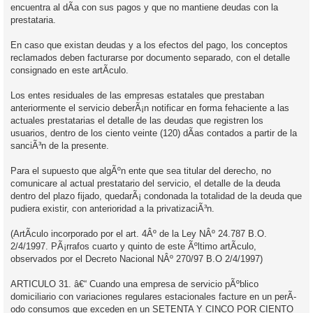
encuentra al dÃ­a con sus pagos y que no mantiene deudas con la
prestataria.
En caso que existan deudas y a los efectos del pago, los conceptos
reclamados deben facturarse por documento separado, con el detalle
consignado en este artÃ­culo.
Los entes residuales de las empresas estatales que prestaban
anteriormente el servicio deberÃ¡n notificar en forma fehaciente a las
actuales prestatarias el detalle de las deudas que registren los
usuarios, dentro de los ciento veinte (120) dÃ­as contados a partir de la
sanciÃ³n de la presente.
Para el supuesto que algÃºn ente que sea titular del derecho, no
comunicare al actual prestatario del servicio, el detalle de la deuda
dentro del plazo fijado, quedarÃ¡ condonada la totalidad de la deuda que
pudiera existir, con anterioridad a la privatizaciÃ³n.
(ArtÃ­culo incorporado por el art. 4Âº de la Ley NÂº 24.787 B.O.
2/4/1997. PÃ¡rrafos cuarto y quinto de este Ãºltimo artÃ­culo,
observados por el Decreto Nacional NÂº 270/97 B.O 2/4/1997)
ARTICULO 31. â€“ Cuando una empresa de servicio pÃºblico
domiciliario con variaciones regulares estacionales facture en un perÃ­
odo consumos que exceden en un SETENTA Y CINCO POR CIENTO