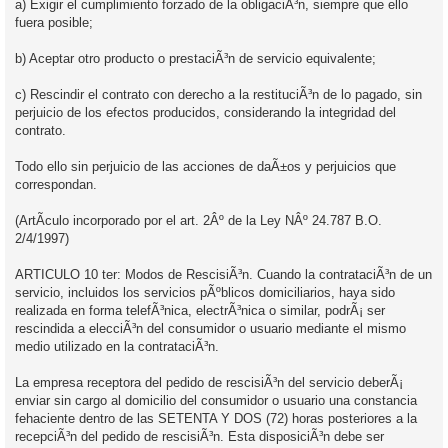
a) Exigir el cumplimiento forzado de la obligaciÃ³n, siempre que ello
fuera posible;
b) Aceptar otro producto o prestaciÃ³n de servicio equivalente;
c) Rescindir el contrato con derecho a la restituciÃ³n de lo pagado, sin
perjuicio de los efectos producidos, considerando la integridad del
contrato.
Todo ello sin perjuicio de las acciones de daÃ±os y perjuicios que
correspondan.
(ArtÃ­culo incorporado por el art. 2Âº de la Ley NÂº 24.787 B.O.
2/4/1997)
ARTICULO 10 ter: Modos de RescisiÃ³n. Cuando la contrataciÃ³n de un
servicio, incluidos los servicios pÃºblicos domiciliarios, haya sido
realizada en forma telefÃ³nica, electrÃ³nica o similar, podrÃ¡ ser
rescindida a elecciÃ³n del consumidor o usuario mediante el mismo
medio utilizado en la contrataciÃ³n.
La empresa receptora del pedido de rescisiÃ³n del servicio deberÃ¡
enviar sin cargo al domicilio del consumidor o usuario una constancia
fehaciente dentro de las SETENTA Y DOS (72) horas posteriores a la
recepciÃ³n del pedido de rescisiÃ³n. Esta disposiciÃ³n debe ser