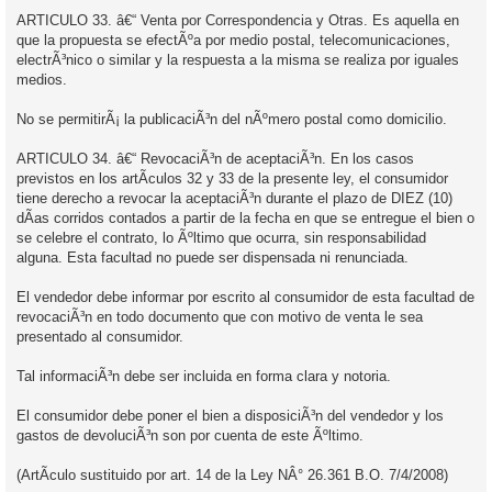
ARTICULO 33. â€“ Venta por Correspondencia y Otras. Es aquella en
que la propuesta se efectÃºa por medio postal, telecomunicaciones,
electrÃ³nico o similar y la respuesta a la misma se realiza por iguales
medios.
No se permitirÃ¡ la publicaciÃ³n del nÃºmero postal como domicilio.
ARTICULO 34. â€“ RevocaciÃ³n de aceptaciÃ³n. En los casos
previstos en los artÃ­culos 32 y 33 de la presente ley, el consumidor
tiene derecho a revocar la aceptaciÃ³n durante el plazo de DIEZ (10)
dÃ­as corridos contados a partir de la fecha en que se entregue el bien o
se celebre el contrato, lo Ãºltimo que ocurra, sin responsabilidad
alguna. Esta facultad no puede ser dispensada ni renunciada.
El vendedor debe informar por escrito al consumidor de esta facultad de
revocaciÃ³n en todo documento que con motivo de venta le sea
presentado al consumidor.
Tal informaciÃ³n debe ser incluida en forma clara y notoria.
El consumidor debe poner el bien a disposiciÃ³n del vendedor y los
gastos de devoluciÃ³n son por cuenta de este Ãºltimo.
(ArtÃ­culo sustituido por art. 14 de la Ley NÂ° 26.361 B.O. 7/4/2008)