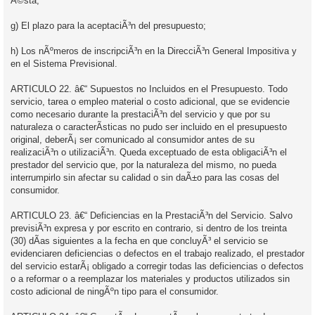
Ã©sta;
g) El plazo para la aceptaciÃ³n del presupuesto;
h) Los nÃºmeros de inscripciÃ³n en la DirecciÃ³n General Impositiva y
en el Sistema Previsional.
ARTICULO 22. â€“ Supuestos no Incluidos en el Presupuesto. Todo
servicio, tarea o empleo material o costo adicional, que se evidencie
como necesario durante la prestaciÃ³n del servicio y que por su
naturaleza o caracterÃ­sticas no pudo ser incluido en el presupuesto
original, deberÃ¡ ser comunicado al consumidor antes de su
realizaciÃ³n o utilizaciÃ³n. Queda exceptuado de esta obligaciÃ³n el
prestador del servicio que, por la naturaleza del mismo, no pueda
interrumpirlo sin afectar su calidad o sin daÃ±o para las cosas del
consumidor.
ARTICULO 23. â€“ Deficiencias en la PrestaciÃ³n del Servicio. Salvo
previsiÃ³n expresa y por escrito en contrario, si dentro de los treinta
(30) dÃ­as siguientes a la fecha en que concluyÃ³ el servicio se
evidenciaren deficiencias o defectos en el trabajo realizado, el prestador
del servicio estarÃ¡ obligado a corregir todas las deficiencias o defectos
o a reformar o a reemplazar los materiales y productos utilizados sin
costo adicional de ningÃºn tipo para el consumidor.