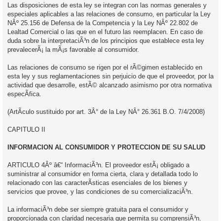
Las disposiciones de esta ley se integran con las normas generales y
especiales aplicables a las relaciones de consumo, en particular la Ley
NÂº 25.156 de Defensa de la Competencia y la Ley NÂº 22.802 de
Lealtad Comercial o las que en el futuro las reemplacen. En caso de
duda sobre la interpretaciÃ³n de los principios que establece esta ley
prevalecerÃ¡ la mÃ¡s favorable al consumidor.
Las relaciones de consumo se rigen por el rÃ©gimen establecido en
esta ley y sus reglamentaciones sin perjuicio de que el proveedor, por la
actividad que desarrolle, estÃ© alcanzado asimismo por otra normativa
especÃ­fica.
(ArtÃ­culo sustituido por art. 3Â° de la Ley NÂ° 26.361 B.O. 7/4/2008)
CAPITULO II
INFORMACION AL CONSUMIDOR Y PROTECCION DE SU SALUD
ARTICULO 4Âº â€“ InformaciÃ³n. El proveedor estÃ¡ obligado a
suministrar al consumidor en forma cierta, clara y detallada todo lo
relacionado con las caracterÃ­sticas esenciales de los bienes y
servicios que provee, y las condiciones de su comercializaciÃ³n.
La informaciÃ³n debe ser siempre gratuita para el consumidor y
proporcionada con claridad necesaria que permita su comprensiÃ³n.