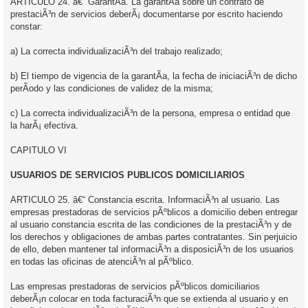
ARTICULO 24. â€“ GarantÃ­a. La garantÃ­a sobre un contrato de
prestaciÃ³n de servicios deberÃ¡ documentarse por escrito haciendo
constar:
a) La correcta individualizaciÃ³n del trabajo realizado;
b) El tiempo de vigencia de la garantÃ­a, la fecha de iniciaciÃ³n de dicho
perÃ­odo y las condiciones de validez de la misma;
c) La correcta individualizaciÃ³n de la persona, empresa o entidad que
la harÃ¡ efectiva.
CAPITULO VI
USUARIOS DE SERVICIOS PUBLICOS DOMICILIARIOS
ARTICULO 25. â€“ Constancia escrita. InformaciÃ³n al usuario. Las
empresas prestadoras de servicios pÃºblicos a domicilio deben entregar
al usuario constancia escrita de las condiciones de la prestaciÃ³n y de
los derechos y obligaciones de ambas partes contratantes. Sin perjuicio
de ello, deben mantener tal informaciÃ³n a disposiciÃ³n de los usuarios
en todas las oficinas de atenciÃ³n al pÃºblico.
Las empresas prestadoras de servicios pÃºblicos domiciliarios
deberÃ¡n colocar en toda facturaciÃ³n que se extienda al usuario y en