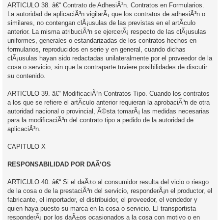
ARTICULO 38. â€“ Contrato de AdhesiÃ³n. Contratos en Formularios.
La autoridad de aplicaciÃ³n vigilarÃ¡ que los contratos de adhesiÃ³n o
similares, no contengan clÃ¡usulas de las previstas en el artÃ­culo
anterior. La misma atribuciÃ³n se ejercerÃ¡ respecto de las clÃ¡usulas
uniformes, generales o estandarizadas de los contratos hechos en
formularios, reproducidos en serie y en general, cuando dichas
clÃ¡usulas hayan sido redactadas unilateralmente por el proveedor de la
cosa o servicio, sin que la contraparte tuviere posibilidades de discutir
su contenido.
ARTICULO 39. â€“ ModificaciÃ³n Contratos Tipo. Cuando los contratos
a los que se refiere el artÃ­culo anterior requieran la aprobaciÃ³n de otra
autoridad nacional o provincial, Ã©sta tomarÃ¡ las medidas necesarias
para la modificaciÃ³n del contrato tipo a pedido de la autoridad de
aplicaciÃ³n.
CAPITULO X
RESPONSABILIDAD POR DAÃ‘OS
ARTICULO 40. â€“ Si el daÃ±o al consumidor resulta del vicio o riesgo
de la cosa o de la prestaciÃ³n del servicio, responderÃ¡n el productor, el
fabricante, el importador, el distribuidor, el proveedor, el vendedor y
quien haya puesto su marca en la cosa o servicio. El transportista
responderÃ¡ por los daÃ±os ocasionados a la cosa con motivo o en