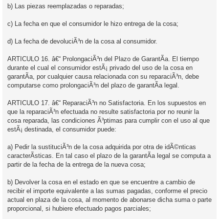
b) Las piezas reemplazadas o reparadas;
c) La fecha en que el consumidor le hizo entrega de la cosa;
d) La fecha de devoluciÃ³n de la cosa al consumidor.
ARTICULO 16. â€“ ProlongaciÃ³n del Plazo de GarantÃ­a. El tiempo
durante el cual el consumidor estÃ¡ privado del uso de la cosa en
garantÃ­a, por cualquier causa relacionada con su reparaciÃ³n, debe
computarse como prolongaciÃ³n del plazo de garantÃ­a legal.
ARTICULO 17. â€“ ReparaciÃ³n no Satisfactoria. En los supuestos en
que la reparaciÃ³n efectuada no resulte satisfactoria por no reunir la
cosa reparada, las condiciones Ã³ptimas para cumplir con el uso al que
estÃ¡ destinada, el consumidor puede:
a) Pedir la sustituciÃ³n de la cosa adquirida por otra de idÃ©nticas
caracterÃ­sticas. En tal caso el plazo de la garantÃ­a legal se computa a
partir de la fecha de la entrega de la nueva cosa;
b) Devolver la cosa en el estado en que se encuentre a cambio de
recibir el importe equivalente a las sumas pagadas, conforme el precio
actual en plaza de la cosa, al momento de abonarse dicha suma o parte
proporcional, si hubiere efectuado pagos parciales;