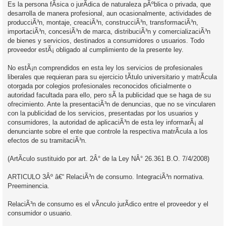
Es la persona fÃ­sica o jurÃ­dica de naturaleza pÃºblica o privada, que
desarrolla de manera profesional, aun ocasionalmente, actividades de
producciÃ³n, montaje, creaciÃ³n, construcciÃ³n, transformaciÃ³n,
importaciÃ³n, concesiÃ³n de marca, distribuciÃ³n y comercializaciÃ³n
de bienes y servicios, destinados a consumidores o usuarios. Todo
proveedor estÃ¡ obligado al cumplimiento de la presente ley.
No estÃ¡n comprendidos en esta ley los servicios de profesionales
liberales que requieran para su ejercicio tÃ­tulo universitario y matrÃ­cula
otorgada por colegios profesionales reconocidos oficialmente o
autoridad facultada para ello, pero sÃ­ la publicidad que se haga de su
ofrecimiento. Ante la presentaciÃ³n de denuncias, que no se vincularen
con la publicidad de los servicios, presentadas por los usuarios y
consumidores, la autoridad de aplicaciÃ³n de esta ley informarÃ¡ al
denunciante sobre el ente que controle la respectiva matrÃ­cula a los
efectos de su tramitaciÃ³n.
(ArtÃ­culo sustituido por art. 2Â° de la Ley NÂ° 26.361 B.O. 7/4/2008)
ARTICULO 3Âº â€“ RelaciÃ³n de consumo. IntegraciÃ³n normativa.
Preeminencia.
RelaciÃ³n de consumo es el vÃ­nculo jurÃ­dico entre el proveedor y el
consumidor o usuario.