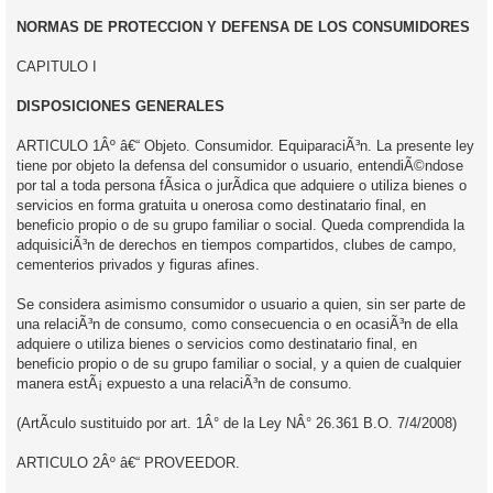
NORMAS DE PROTECCION Y DEFENSA DE LOS CONSUMIDORES
CAPITULO I
DISPOSICIONES GENERALES
ARTICULO 1Âº â€“ Objeto. Consumidor. EquiparaciÃ³n. La presente ley
tiene por objeto la defensa del consumidor o usuario, entendiÃ©ndose
por tal a toda persona fÃ­sica o jurÃ­dica que adquiere o utiliza bienes o
servicios en forma gratuita u onerosa como destinatario final, en
beneficio propio o de su grupo familiar o social. Queda comprendida la
adquisiciÃ³n de derechos en tiempos compartidos, clubes de campo,
cementerios privados y figuras afines.
Se considera asimismo consumidor o usuario a quien, sin ser parte de
una relaciÃ³n de consumo, como consecuencia o en ocasiÃ³n de ella
adquiere o utiliza bienes o servicios como destinatario final, en
beneficio propio o de su grupo familiar o social, y a quien de cualquier
manera estÃ¡ expuesto a una relaciÃ³n de consumo.
(ArtÃ­culo sustituido por art. 1Â° de la Ley NÂ° 26.361 B.O. 7/4/2008)
ARTICULO 2Âº â€“ PROVEEDOR.