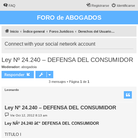
FAQ
Registrarse
Identificarse
FORO de ABOGADOS
Inicio
Índice general
Foros Juridicos
Derechos del Usuario y Del Consumidor
Connect with your social network account
Ley Nº 24.240 – DEFENSA DEL CONSUMIDOR
Moderador:
abogadoia
Responder
3 mensajes • Página
1
de
1
Leonardo
Ley Nº 24.240 – DEFENSA DEL CONSUMIDOR
M
Vie Oct 12, 2012 8:13 am
e
n
Ley NÂº 24.240 â€“ DEFENSA DEL CONSUMIDOR
s
a
j
TITULO I
e