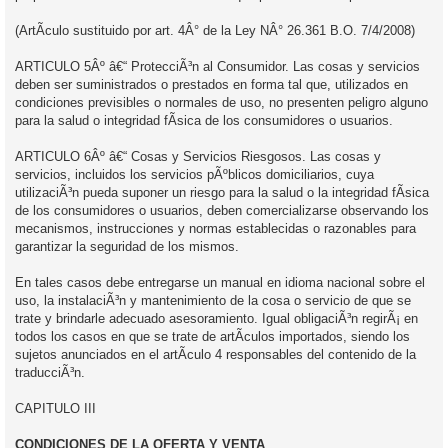
(ArtÃ­culo sustituido por art. 4Â° de la Ley NÂ° 26.361 B.O. 7/4/2008)
ARTICULO 5Âº â€“ ProtecciÃ³n al Consumidor. Las cosas y servicios
deben ser suministrados o prestados en forma tal que, utilizados en
condiciones previsibles o normales de uso, no presenten peligro alguno
para la salud o integridad fÃ­sica de los consumidores o usuarios.
ARTICULO 6Âº â€“ Cosas y Servicios Riesgosos. Las cosas y
servicios, incluidos los servicios pÃºblicos domiciliarios, cuya
utilizaciÃ³n pueda suponer un riesgo para la salud o la integridad fÃ­sica
de los consumidores o usuarios, deben comercializarse observando los
mecanismos, instrucciones y normas establecidas o razonables para
garantizar la seguridad de los mismos.
En tales casos debe entregarse un manual en idioma nacional sobre el
uso, la instalaciÃ³n y mantenimiento de la cosa o servicio de que se
trate y brindarle adecuado asesoramiento. Igual obligaciÃ³n regirÃ¡ en
todos los casos en que se trate de artÃ­culos importados, siendo los
sujetos anunciados en el artÃ­culo 4 responsables del contenido de la
traducciÃ³n.
CAPITULO III
CONDICIONES DE LA OFERTA Y VENTA