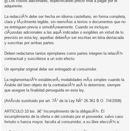
g) Los costos adicionales, especificando precio final a pagar por el
adquirente.
La redacciÃ³n debe ser hecha en idioma castellano, en forma completa,
clara y fÃ¡cilmente legible, sin reenvÃ­os a textos o documentos que no
se entreguen previa o simultÃ¡neamente. Cuando se incluyan
clÃ¡usulas adicionales a las aquÃ­ indicadas o exigibles en virtud de lo
previsto en esta ley, aquellas deberÃ¡n ser escritas en letra destacada
y suscritas por ambas partes.
Deben redactarse tantos ejemplares como partes integren la relaciÃ³n
contractual y suscribirse a un solo efecto.
Un ejemplar original debe ser entregado al consumidor.
La reglamentaciÃ³n establecerÃ¡ modalidades mÃ¡s simples cuando la
Ã­ndole del bien objeto de la contrataciÃ³n asÃ­ lo determine, siempre
que asegure la finalidad perseguida en esta ley.
(ArtÃ­culo sustituido por art. 7Â° de la Ley NÂ° 26.361 B.O. 7/4/2008)
ARTICULO 10 bis. â€“ Incumplimiento de la obligaciÃ³n. El
incumplimiento de la oferta o del contrato por el proveedor, salvo caso
fortuito o fuerza mayor, faculta al consumidor, a su libre elecciÃ³n a: