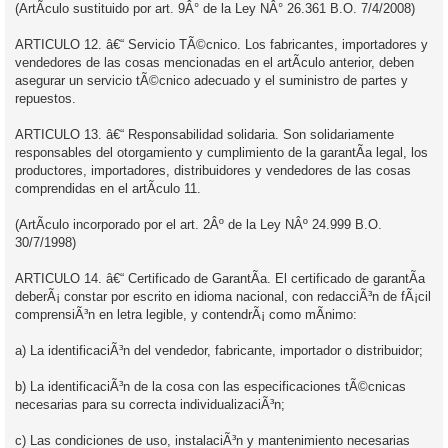
(ArtÃ­culo sustituido por art. 9Â° de la Ley NÂ° 26.361 B.O. 7/4/2008)
ARTICULO 12. â€“ Servicio TÃ©cnico. Los fabricantes, importadores y
vendedores de las cosas mencionadas en el artÃ­culo anterior, deben
asegurar un servicio tÃ©cnico adecuado y el suministro de partes y
repuestos.
ARTICULO 13. â€“ Responsabilidad solidaria. Son solidariamente
responsables del otorgamiento y cumplimiento de la garantÃ­a legal, los
productores, importadores, distribuidores y vendedores de las cosas
comprendidas en el artÃ­culo 11.
(ArtÃ­culo incorporado por el art. 2Âº de la Ley NÂº 24.999 B.O.
30/7/1998)
ARTICULO 14. â€“ Certificado de GarantÃ­a. El certificado de garantÃ­a
deberÃ¡ constar por escrito en idioma nacional, con redacciÃ³n de fÃ¡cil
comprensiÃ³n en letra legible, y contendrÃ¡ como mÃ­nimo:
a) La identificaciÃ³n del vendedor, fabricante, importador o distribuidor;
b) La identificaciÃ³n de la cosa con las especificaciones tÃ©cnicas
necesarias para su correcta individualizaciÃ³n;
c) Las condiciones de uso, instalaciÃ³n y mantenimiento necesarias