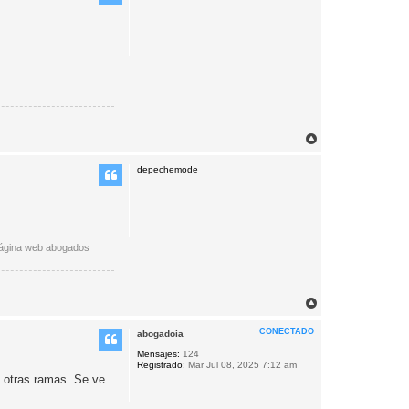
b
a
A
r
r
depechemode
i
b
a
página web abogados
A
r
r
CONECTADO
abogadoia
i
b
Mensajes:
124
Registrado:
Mar Jul 08, 2025 7:12 am
a
 otras ramas. Se ve