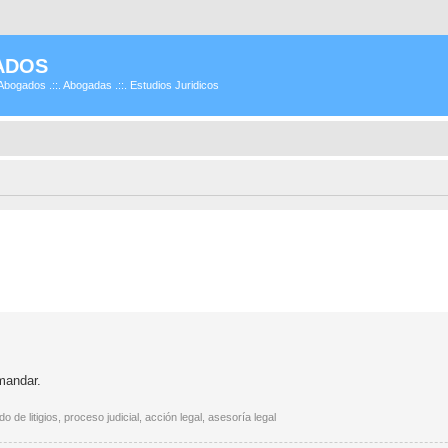
ADOS
Abogados .::. Abogadas .::. Estudios Juridicos
mandar.
e litigios, proceso judicial, acción legal, asesoría legal