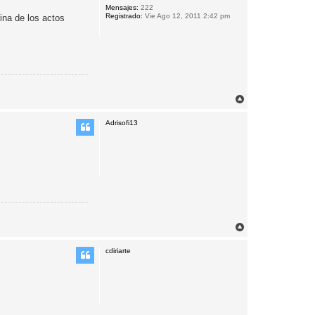
Mensajes:
222
a
Registrado:
Vie Ago 12, 2011 2:42 pm
ina de los actos
A
r
r
Adrisofi13
i
b
a
A
r
r
cdiriarte
i
b
a