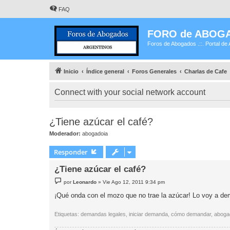
FAQ
FORO de ABOG
Foros de Abogados .::. Portal de 
Inicio
Índice general
Foros Generales
Charlas de Cafe
Connect with your social network account
¿Tiene azúcar el café?
Moderador:
abogadoia
Responder
¿Tiene azúcar el café?
M
por
Leonardo
»
Vie Ago 12, 2011 9:34 pm
e
n
¡Qué onda con el mozo que no trae la azúcar! Lo voy a de
s
a
j
Etiquetas: demandas legales, iniciar demanda, cómo demandar, abogado d
e