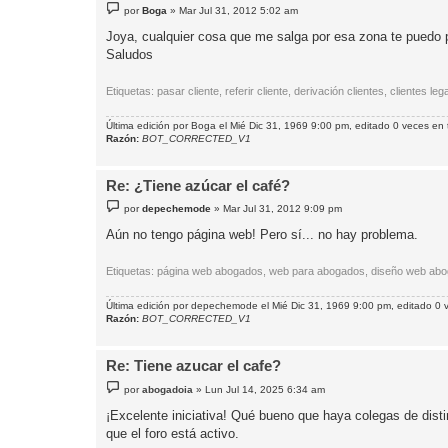
M
por
Boga
»
Mar Jul 31, 2012 5:02 am
e
n
Joya, cualquier cosa que me salga por esa zona te puedo 
s
Saludos
a
j
e
Etiquetas: pasar cliente, referir cliente, derivación clientes, clientes
Última edición por
Boga
el Mié Dic 31, 1969 9:00 pm, editado 0 veces en t
Razón:
BOT_CORRECTED_V1
Re: ¿Tiene azúcar el café?
M
por
depechemode
»
Mar Jul 31, 2012 9:09 pm
e
n
Aún no tengo página web! Pero sí... no hay problema.
s
a
j
Etiquetas: página web abogados, web para abogados, diseño web abo
e
Última edición por
depechemode
el Mié Dic 31, 1969 9:00 pm, editado 0 v
Razón:
BOT_CORRECTED_V1
Re: Tiene azucar el cafe?
M
por
abogadoia
»
Lun Jul 14, 2025 6:34 am
e
n
¡Excelente iniciativa! Qué bueno que haya colegas de dis
s
que el foro está activo.
a
j