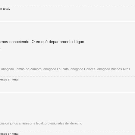
n total.
amos conociendo. O en qué departamento litigan.
.
es, abogado Lomas de Zamora, abogado La Plata, abogado Dolores, abogado Buenos Aires
eces en total.
sión jurídica, asesoría legal, profesionales del derecho
eces en total.