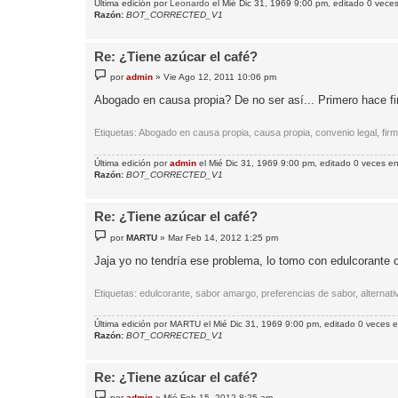
Última edición por
Leonardo
el Mié Dic 31, 1969 9:00 pm, editado 0 veces 
Razón:
BOT_CORRECTED_V1
Re: ¿Tiene azúcar el café?
M
por
admin
»
Vie Ago 12, 2011 10:06 pm
e
n
Abogado en causa propia? De no ser así... Primero hace fi
s
a
j
Etiquetas: Abogado en causa propia, causa propia, convenio legal, firm
e
Última edición por
admin
el Mié Dic 31, 1969 9:00 pm, editado 0 veces en 
Razón:
BOT_CORRECTED_V1
Re: ¿Tiene azúcar el café?
M
por
MARTU
»
Mar Feb 14, 2012 1:25 pm
e
n
Jaja yo no tendría ese problema, lo tomo con edulcorante 
s
a
j
Etiquetas: edulcorante, sabor amargo, preferencias de sabor, alternat
e
Última edición por
MARTU
el Mié Dic 31, 1969 9:00 pm, editado 0 veces en
Razón:
BOT_CORRECTED_V1
Re: ¿Tiene azúcar el café?
M
por
admin
»
Mié Feb 15, 2012 8:25 am