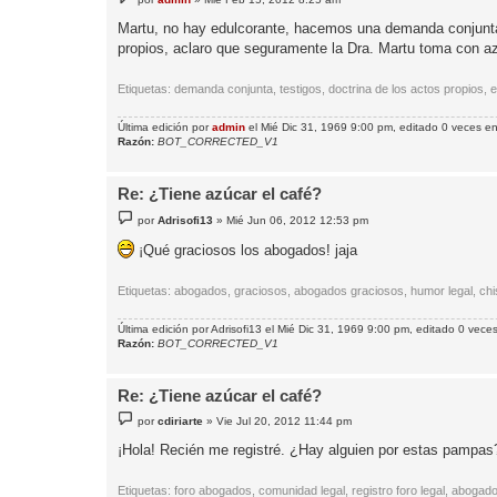
e
n
Martu, no hay edulcorante, hacemos una demanda conjunta.
s
propios, aclaro que seguramente la Dra. Martu toma con a
a
j
e
Etiquetas: demanda conjunta, testigos, doctrina de los actos propios, estr
Última edición por
admin
el Mié Dic 31, 1969 9:00 pm, editado 0 veces en 
Razón:
BOT_CORRECTED_V1
Re: ¿Tiene azúcar el café?
M
por
Adrisofi13
»
Mié Jun 06, 2012 12:53 pm
e
n
¡Qué graciosos los abogados! jaja
s
a
j
Etiquetas: abogados, graciosos, abogados graciosos, humor legal, ch
e
Última edición por
Adrisofi13
el Mié Dic 31, 1969 9:00 pm, editado 0 veces 
Razón:
BOT_CORRECTED_V1
Re: ¿Tiene azúcar el café?
M
por
cdiriarte
»
Vie Jul 20, 2012 11:44 pm
e
n
¡Hola! Recién me registré. ¿Hay alguien por estas pampas
s
a
j
Etiquetas: foro abogados, comunidad legal, registro foro legal, abogad
e