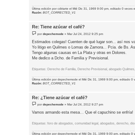
Última edición por
cdiriarte
el Mié Dic 31, 1969 9:00 pm, editado 0 veces e
Razón:
BOT_CORRECTED_V1
Re: Tiene azúcar el café?
M
por
depechemode
»
Mar Jul 24, 2012 9:25 pm
e
n
Estimados colegas! Cuenten de qué lugar son... así nos v
s
Yo litigo en Quilmes o Lomas de Zamora... Pcia. de Bs. As
a
j
Tengo algunas causas en La Plata y otras en Dolores.
e
Me dedico a Dcho. de Familia y Previsional.
Etiquetas: Derecho de Familia, Derecho Previsional, abogado Quilm
Última edición por
depechemode
el Mié Dic 31, 1969 9:00 pm, editado 0 v
Razón:
BOT_CORRECTED_V1
Re: ¿Tiene azúcar el café?
M
por
depechemode
»
Mar Jul 24, 2012 9:27 pm
e
n
Vamos armando esta mesa… Que el capuchino se enfría!
s
a
j
Etiquetas: foro de abogados, comunidad legal, abogados, derecho, discu
e
Última edición por
depechemode
el Mié Dic 31, 1969 9:00 pm, editado 0 v