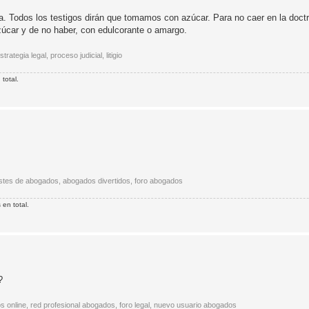
 Todos los testigos dirán que tomamos con azúcar. Para no caer en la doctr
zúcar y de no haber, con edulcorante o amargo.
ategia legal, proceso judicial, litigio
total.
istes de abogados, abogados divertidos, foro abogados
en total.
?
os online, red profesional abogados, foro legal, nuevo usuario abogados