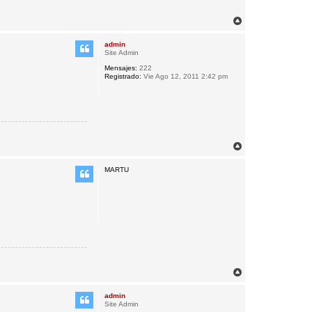
A
r
r
admin
i
Site Admin
b
Mensajes:
222
a
Registrado:
Vie Ago 12, 2011 2:42 pm
A
r
r
MARTU
i
b
a
A
r
r
admin
i
Site Admin
b