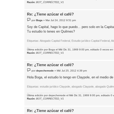
Razón:
BOT_CORRECTED_V1
Re: ¿Tiene azúcar el café?
M
por
Boga
»
Mar Jul 24, 2012 9:51 pm
e
n
Soy de Capital, hago lo que puedo... pero solo en la Capita
s
Tu estudio lo tenes en Quilmes?
a
j
e
Etiquetas: Abogado Capital Federal, Estudio jurídico Capital Federal,
Última edición por
Boga
el Mié Dic 31, 1969 9:00 pm, editado 0 veces en t
Razón:
BOT_CORRECTED_V1
Re: ¿Tiene azúcar el café?
M
por
depechemode
»
Mié Jul 25, 2012 4:39 pm
e
n
Hola Boga, el estudio lo tengo en Claypole, en el medio de Q
s
a
j
Etiquetas: estudio jurídico Claypole, abogado Claypole, abogado Qui
e
Última edición por
depechemode
el Mié Dic 31, 1969 9:00 pm, editado 0 v
Razón:
BOT_CORRECTED_V1
Re: ¿Tiene azúcar el café?